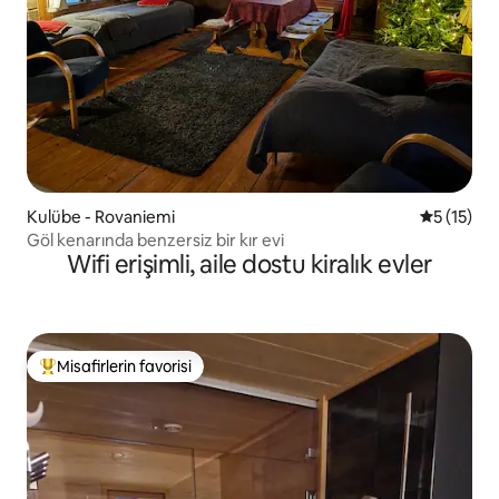
Kulübe - Rovaniemi
5 üzerind
5 (15)
Göl kenarında benzersiz bir kır evi
Wifi erişimli, aile dostu kiralık evler
Misafirlerin favorisi
Misafirlerin favorilerinden en beğenilenler arasında