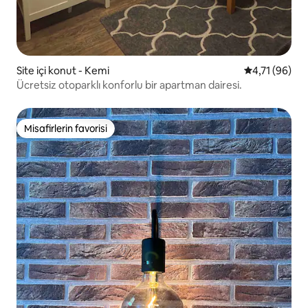
Site içi konut - Kemi
5 üzerinden 
4,71 (96)
Ücretsiz otoparklı konforlu bir apartman dairesi.
Misafirlerin favorisi
Misafirlerin favorisi