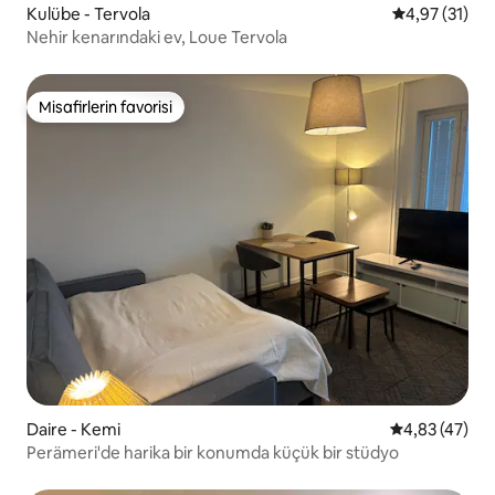
Kulübe - Tervola
5 üzerinden 
4,97 (31)
Nehir kenarındaki ev, Loue Tervola
Misafirlerin favorisi
Misafirlerin favorisi
Daire - Kemi
5 üzerinden o
4,83 (47)
Perämeri'de harika bir konumda küçük bir stüdyo