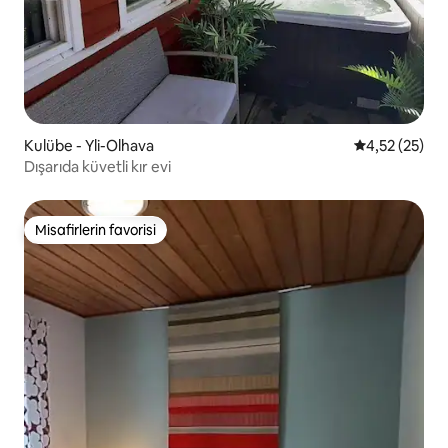
Kulübe - Yli-Olhava
5 üzerinden o
4,52 (25)
Dışarıda küvetli kır evi
Misafirlerin favorisi
Misafirlerin favorisi