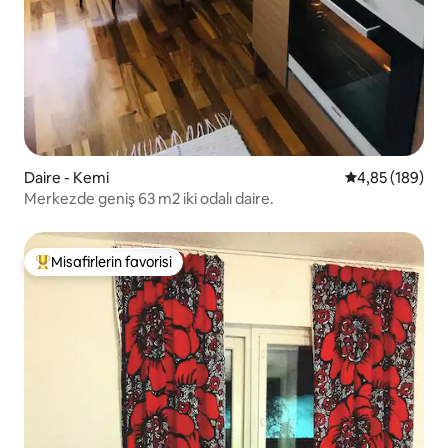
Daire - Kemi
5 üzerinden or
4,85 (189)
Merkezde geniş 63 m2 iki odalı daire.
Misafirlerin favorisi
Misafirlerin favorilerinden en beğenilenler arasında