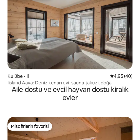
Kulübe - Ii
5 üzerinden o
4,95 (40)
Iisland Aava: Deniz kenarı evi, sauna, jakuzi, doğa
Aile dostu ve evcil hayvan dostu kiralık
evler
Misafirlerin favorisi
Misafirlerin favorisi