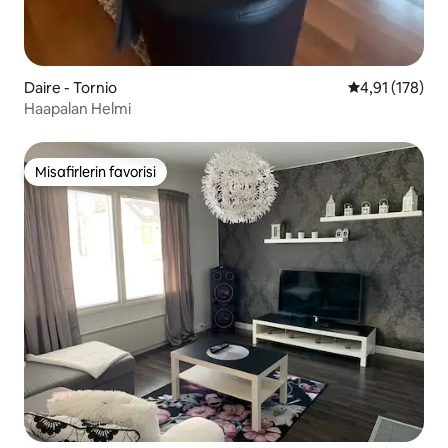
Daire - Tornio
5 üzerinden o
4,91 (178)
Haapalan Helmi
Misafirlerin favorisi
Misafirlerin favorisi