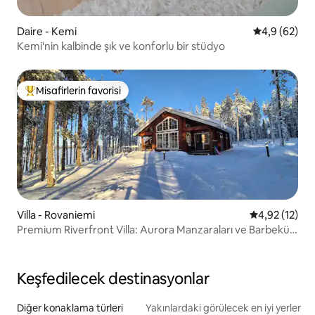
Daire - Kemi
5 üzerinden 
4,9 (62)
Kemi'nin kalbinde şık ve konforlu bir stüdyo
Misafirlerin favorisi
Misafirlerin favorilerinden en beğenilenler arasında
Villa - Rovaniemi
5 üzerinden 
4,92 (12)
Premium Riverfront Villa: Aurora Manzaraları ve Barbekü
Kulübesi
Keşfedilecek destinasyonlar
Diğer konaklama türleri
Yakınlardaki görülecek en iyi yerler