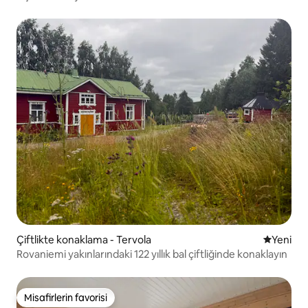
Çiftlikte konaklama - Tervola
Yeni kona
Yeni
Rovaniemi yakınlarındaki 122 yıllık bal çiftliğinde konaklayın
Misafirlerin favorisi
Misafirlerin favorisi