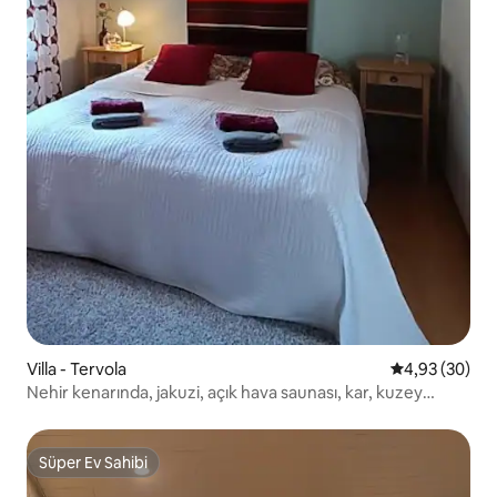
Villa - Tervola
5 üzerinden o
4,93 (30)
Nehir kenarında, jakuzi, açık hava saunası, kar, kuzey
ışıkları
Süper Ev Sahibi
Süper Ev Sahibi