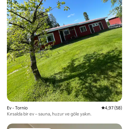
Ev - Tornio
5 üzerinden o
4,97 (58)
Kırsalda bir ev – sauna, huzur ve göle yakın.