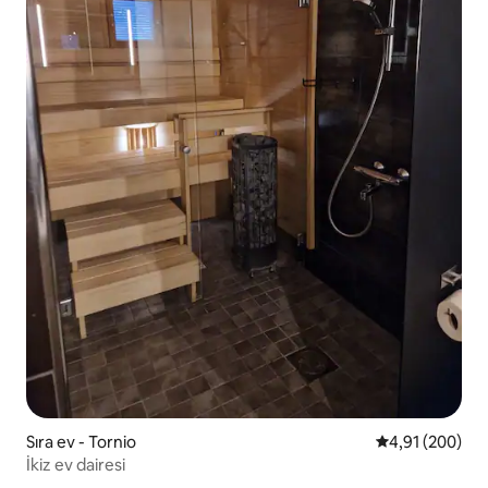
Sıra ev - Tornio
5 üzerinden or
4,91 (200)
İkiz ev dairesi