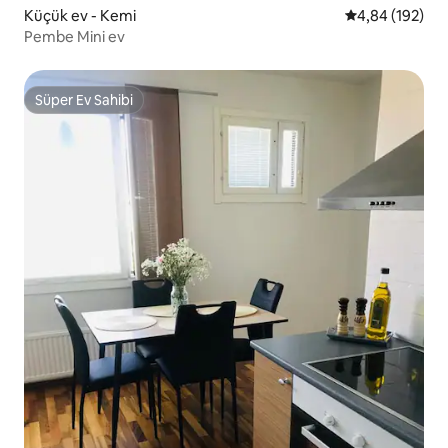
Küçük ev - Kemi
5 üzerinden or
4,84 (192)
Pembe Mini ev
Süper Ev Sahibi
Süper Ev Sahibi