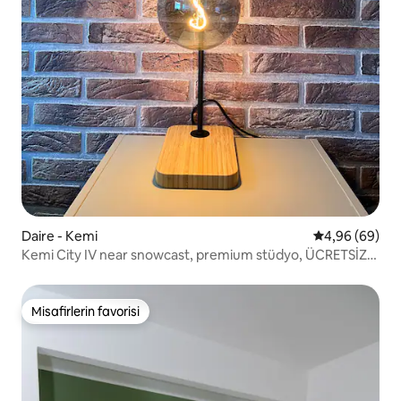
Daire - Kemi
5 üzerinden o
4,96 (69)
Kemi City IV near snowcast, premium stüdyo, ÜCRETSİZ
park
Misafirlerin favorisi
Misafirlerin favorisi