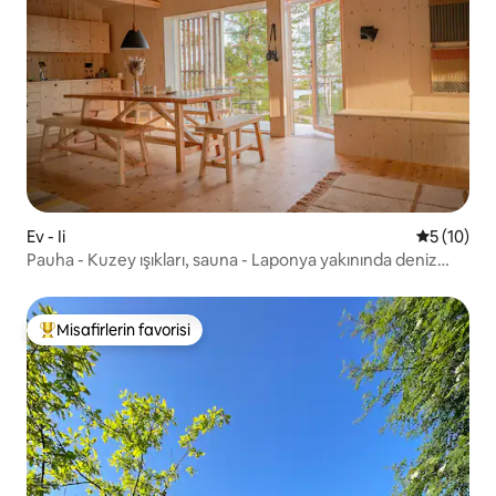
Ev - Ii
5 üzerind
5 (10)
Pauha - Kuzey ışıkları, sauna - Laponya yakınında deniz
kenarında kulübe
Misafirlerin favorisi
Misafirlerin favorilerinden en beğenilenler arasında