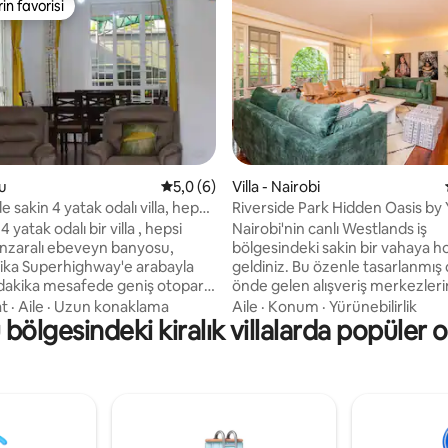
rin favorisi
rin favorisi
4,54 puan, 13 değerlendirme
ru
5 üzerinden ortalama 5,0 puan, 6 değerl
5,0 (6)
Villa - Nairobi
e sakin 4 yatak odalı villa, hepsi
Riverside Park Hidden Oasis by
banyolu!
Nairobi
 yatak odalı bir villa , hepsi
Nairobi'nin canlı Westlands iş
nzaralı ebeveyn banyosu,
bölgesindeki sakin bir vahaya h
ika Superhighway'e arabayla
geldiniz. Bu özenle tasarlanmış 
dakika mesafede geniş otopark.
önde gelen alışveriş merkezleri
cereler, yüksek tavanlar, ahşap
restoranlara ve ofislere birkaç 
at
·
Aile
·
Uzun konaklama
Aile
·
Konum
·
Yürünebilirlik
bölgesindeki kiralık villalarda popüler o
m merdivenler, çatı terası,
mesafedeyken yemyeşil manzar
jisi yedeklemesi, hızlı internet
huzurlu bir inziva yeri sunuyor.
anımlı mutfak bu villayı bir
YourHost'un tasarım ekibi tara
aline getirir. Havalı, sessiz ama
düzenlenen iç mekanlar, moder
merkezleri, havaalanı,
Afrika dokunuşlarıyla harmanla
r gibi sosyal olanaklara yakın.
sıcak ve davetkar bir ortam yara
arkadaşlarınızı bu harika yere
Nairobi'nin hareketli şehir mer