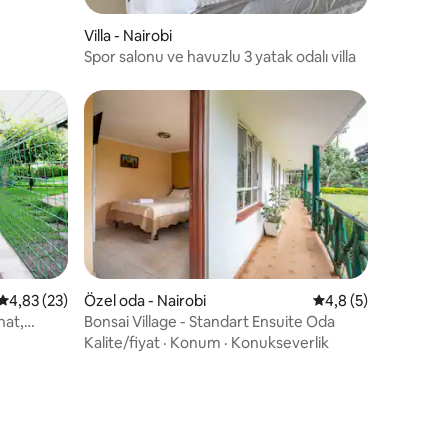
Villa - Nairobi
Spor salonu ve havuzlu 3 yatak odalı villa
5 üzerinden ortalama 4,83 puan, 23 değerlendirme
4,83 (23)
Özel oda - Nairobi
5 üzerinden ortala
4,8 (5)
hat,
Bonsai Village - Standart Ensuite Oda
Kalite/fiyat
·
Konum
·
Konukseverlik