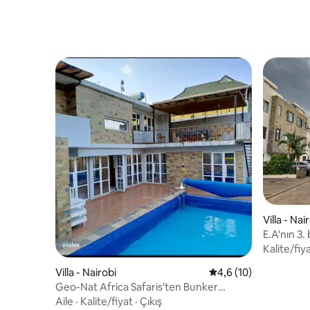
Villa - Nai
E.A'nın 3.
Boulevard 
Kalite/fiy
Villa - Nairobi
5 üzerinden ortalama
4,6 (10)
Geo-Nat Africa Safaris'ten Bunker
Villaları
Aile
·
Kalite/fiyat
·
Çıkış