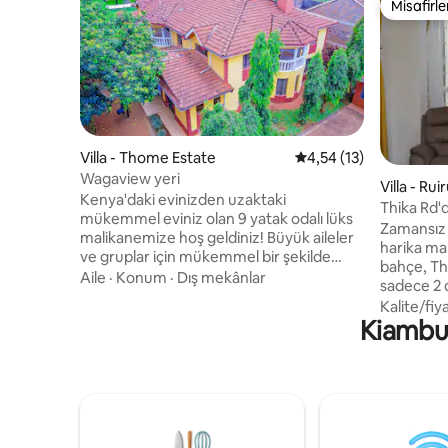
Misafirle
Misafirle
Villa - Thome Estate
5 üzerinden ortalama 
4,54 (13)
Wagaview yeri
Villa - Rui
Kenya'daki evinizden uzaktaki
Thika Rd'd
mükemmel eviniz olan 9 yatak odalı lüks
ebeveyn 
Zamansız 4
malikanemize hoş geldiniz! Büyük aileler
harika ma
ve gruplar için mükemmel bir şekilde
bahçe, Th
tasarlanmış olan bu geniş mekân,
Aile
·
Konum
·
Dış mekânlar
sadece 2 
unutulmaz bir konaklama sağlamak için
Geniş pen
Kalite/fiy
geniş alan ve birinci sınıf olanaklar sunar.
Kiambu 
zemin, ca
Birinci sınıf bir kentsel konumda yer alan
güneş ener
malikanemiz, hareketli alışveriş
ve iyi don
merkezlerine ve temel kaynaklara
başyapıt h
yakındır. Geniş yatak odalarının, kusursuz
alışveriş 
temizliğin, basketbol sahasının ve
restoranla
güvenilir bir jeneratörün keyfini çıkarın.
Ailenizi, 
Toplantılar için ideal olan evimiz