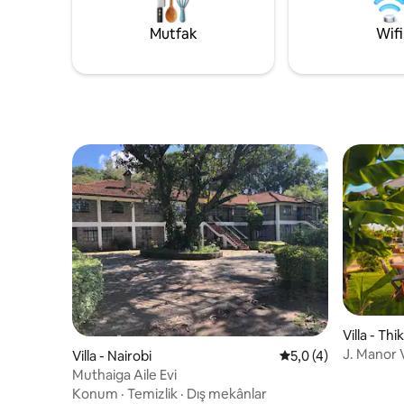
getirin v
unutulmaz anlar için mükemmeldir
Mutfak
Wifi
Villa - Thi
J. Manor Vi
Villa - Nairobi
5 üzerinden ortalam
5,0 (4)
Muthaiga Aile Evi
Konum
·
Temizlik
·
Dış mekânlar