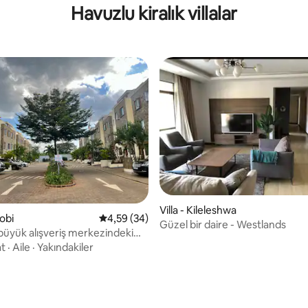
Havuzlu kiralık villalar
Villa - Kileleshwa
robi
5 üzerinden ortalama 4,59 puan, 34 değerl
4,59 (34)
Güzel bir daire - Westlands
 büyük alışveriş merkezindeki
Villa
at
·
Aile
·
Yakındakiler
 4,6 puan, 10 değerlendirme