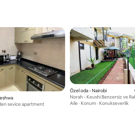
Özel oda - Nairobi
Norah - Keushi Benzersiz ve Ra
leleshwa
Evinizden uzakta eviniz
Aile
·
Konum
·
Konukseverlik
den sevice apartment