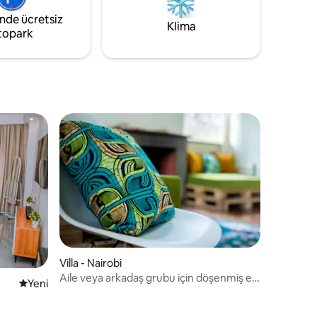
ayan
havuzu sıcak günlerde serinlemek için
inde ücretsiz
için
harika bir ilave özelliktir.
Klima
topark
Villa - Nairobi
Aile veya arkadaş grubu için döşenmiş ev,
Yeni konaklama yeri
Yeni
Nbi