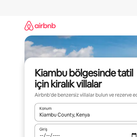
İçeriğe
atla
Kiambu bölgesinde tatil
için kiralık villalar
Airbnb'de benzersiz villalar bulun ve rezerve e
Konum
Sonuçlar kullanılabilir olduğunda yukarı ve aşağı 
Giriş