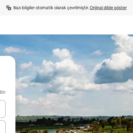
Bazı bilgiler otomatik olarak çevrilmiştir. 
Orijinal dilde göster
din
oklarıyla gezinin veya dokunarak ya da kaydırma hareketleriyle keşfedin