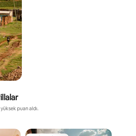
llalar
a yüksek puan aldı.
Villa - Th