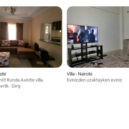
robi
Villa - Nairobi
i!!! Runda Axinite villa.
Evinizden uzaktayken eviniz
rlik
·
Giriş