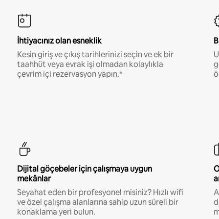
İhtiyacınız olan esneklik
B
Kesin giriş ve çıkış tarihlerinizi seçin ve ek bir
U
taahhüt veya evrak işi olmadan kolaylıkla
g
çevrim içi rezervasyon yapın.*
ö
Dijital göçebeler için çalışmaya uygun
O
mekânlar
a
Seyahat eden bir profesyonel misiniz? Hızlı wifi
A
ve özel çalışma alanlarına sahip uzun süreli bir
d
konaklama yeri bulun.
m