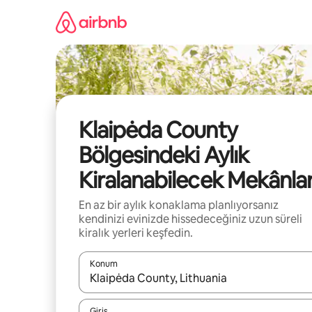
İçeriğe
atla
Klaipėda County
Bölgesindeki Aylık
Kiralanabilecek Mekânla
En az bir aylık konaklama planlıyorsanız
kendinizi evinizde hissedeceğiniz uzun süreli
kiralık yerleri keşfedin.
Konum
Sonuçlar kullanılabilir olduğunda yukarı ve aşağı 
Giriş