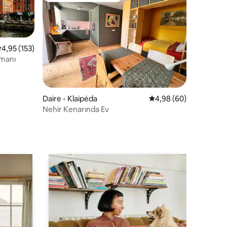
 üzerinden ortalama 4,95 puan, 153 değerlendirme
4,95 (153)
tmanı
endirme
Daire - Klaipėda
5 üzerinden ortalama 
4,98 (60)
Nehir Kenarında Ev