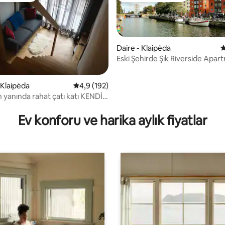
Daire - Klaipėda
5
Eski Şehirde Şık Riverside Apar
- Klaipėda
5 üzerinden ortalama 4,9 puan, 192 değerl
4,9 (192)
n yanında rahat çatı katı KENDİ
4,81 puan, 90 değerlendirme
GİRİŞ
Ev konforu ve harika aylık fiyatlar