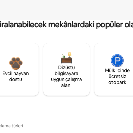
kiralanabilecek mekânlardaki popüler ol
Dizüstü
Mülk içinde
Evcil hayvan
bilgisayara
ücretsiz
dostu
uygun çalışma
otopark
alanı
lama türleri