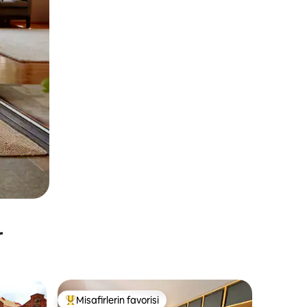
r
Misafirlerin favorisi
Misafirlerin favorilerinden en beğenilenler arasında