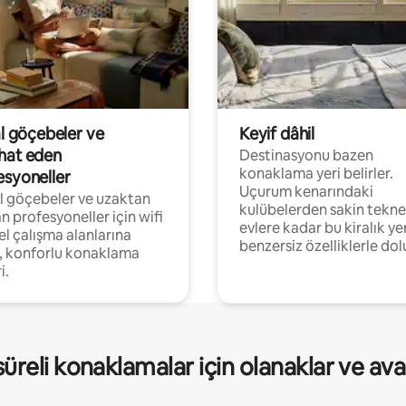
al göçebeler ve
Keyif dâhil
hat eden
Destinasyonu bazen
konaklama yeri belirler.
esyoneller
Uçurum kenarındaki
al göçebeler ve uzaktan
kulübelerden sakin tekne
an profesyoneller için wifi
evlere kadar bu kiralık ye
el çalışma alanlarına
benzersiz özelliklerle dol
, konforlu konaklama
i.
üreli konaklamalar için olanaklar ve ava