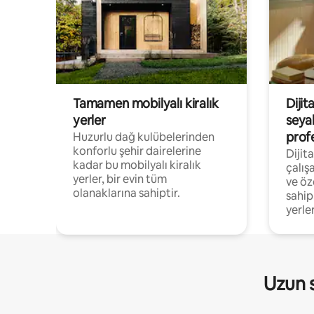
Tamamen mobilyalı kiralık
Dijit
yerler
seya
prof
Huzurlu dağ kulübelerinden
konforlu şehir dairelerine
Dijit
kadar bu mobilyalı kiralık
çalış
yerler, bir evin tüm
ve öz
olanaklarına sahiptir.
sahip
yerler
Uzun s