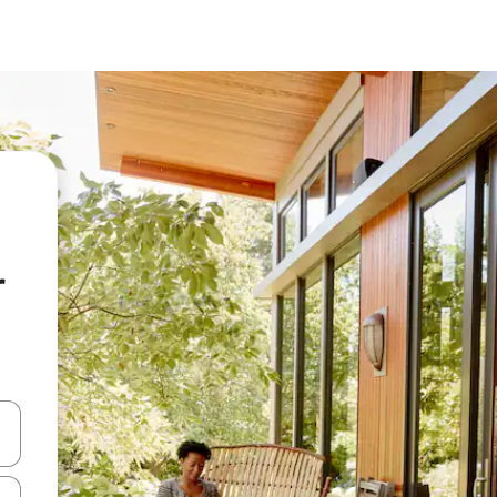
r
oklarıyla gezinin veya dokunarak ya da kaydırma hareketleriyle keşfedin