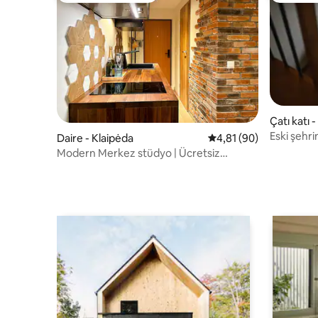
Çatı katı 
Eski şehri
Daire - Klaipėda
5 üzerinden ortalama 
4,81 (90)
KENDİNE 
Modern Merkez stüdyo | Ücretsiz
otopark VI