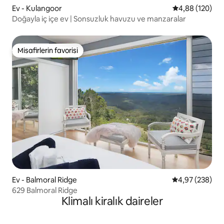
Ev - Kulangoor
5 üzerinden or
4,88 (120)
Doğayla iç içe ev | Sonsuzluk havuzu ve manzaralar
Misafirlerin favorisi
Misafirlerin favorisi
Ev - Balmoral Ridge
5 üzerinden or
4,97 (238)
629 Balmoral Ridge
Klimalı kiralık daireler