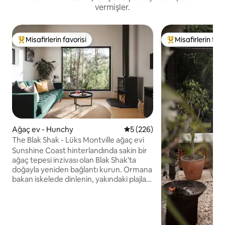
vermişler.
Misafirlerin favorisi
Misafirlerin favo
Misafirlerin favorilerinden en beğenilenler arasında
Misafirlerin favor
Ağaç ev - Hunchy
5 üzerinden ortalama 5 puan
5 (226)
The Blak Shak - Lüks Montville ağaç evi
Sunshine Coast hinterlandında sakin bir
ağaç tepesi inzivası olan Blak Shak'ta
doğayla yeniden bağlantı kurun. Ormana
bakan iskelede dinlenin, yakındaki plajları
ve şelaleleri keşfedin veya banyoda
keyfinize bakın. Özenle tasarlanmış bu
ağaç ev sizi günlük yaşamın temposunu
biraz düşürmeye ve gerçek anlamda