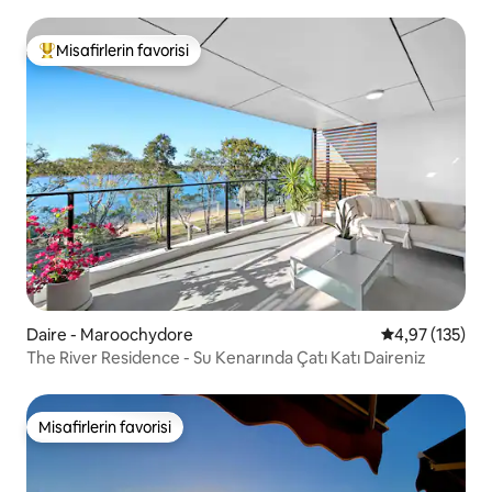
Misafirlerin favorisi
Misafirlerin favorilerinden en beğenilenler arasında
Daire - Maroochydore
5 üzerinden o
4,97 (135)
The River Residence - Su Kenarında Çatı Katı Daireniz
Misafirlerin favorisi
Misafirlerin favorisi