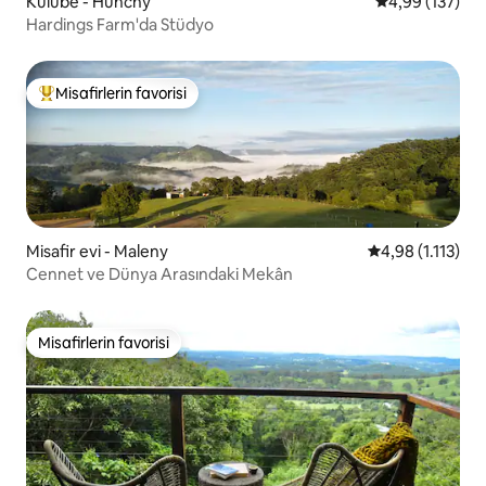
Kulübe - Hunchy
5 üzerinden or
4,99 (137)
Hardings Farm'da Stüdyo
Misafirlerin favorisi
Misafirlerin favorilerinden en beğenilenler arasında
Misafir evi - Maleny
5 üzerinden ort
4,98 (1.113)
Cennet ve Dünya Arasındaki Mekân
Misafirlerin favorisi
Misafirlerin favorisi