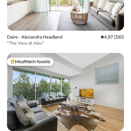
Daire - Alexandra Headland
5 üzerinden or
4,97 (330)
"The View at Alex"
Misafirlerin favorisi
Misafirlerin favorilerinden en beğenilenler arasında