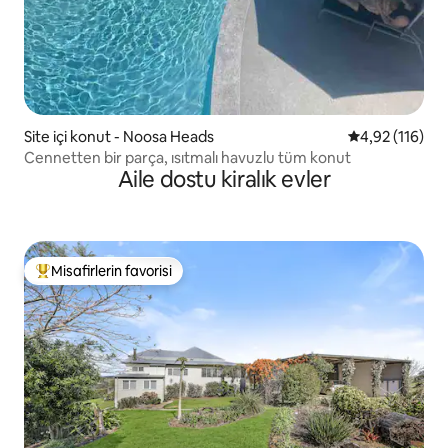
Site içi konut - Noosa Heads
5 üzerinden o
4,92 (116)
Cennetten bir parça, ısıtmalı havuzlu tüm konut
Aile dostu kiralık evler
Misafirlerin favorisi
Misafirlerin favorilerinden en beğenilenler arasında