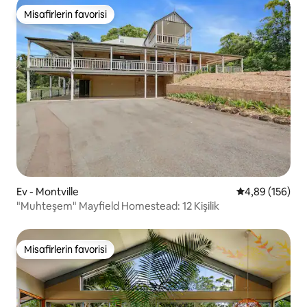
Misafirlerin favorisi
Misafirlerin favorisi
Ev - Montville
5 üzerinden or
4,89 (156)
"Muhteşem" Mayfield Homestead: 12 Kişilik
Misafirlerin favorisi
Misafirlerin favorisi