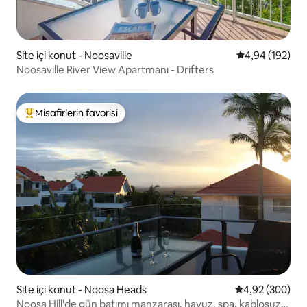
Site içi konut - Noosaville
5 üzerinden or
4,94 (192)
Noosaville River View Apartmanı - Drifters
Misafirlerin favorisi
Misafirlerin favorilerinden en beğenilenler arasında
Site içi konut - Noosa Heads
5 üzerinden or
4,92 (300)
Noosa Hill'de gün batımı manzarası, havuz, spa, kablosuz