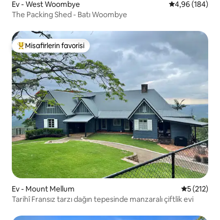
Ev - West Woombye
5 üzerinden or
4,96 (184)
The Packing Shed - Batı Woombye
Misafirlerin favorisi
Misafirlerin favorilerinden en beğenilenler arasında
Ev - Mount Mellum
5 üzerinde
5 (212)
Tarihî Fransız tarzı dağın tepesinde manzaralı çiftlik evi