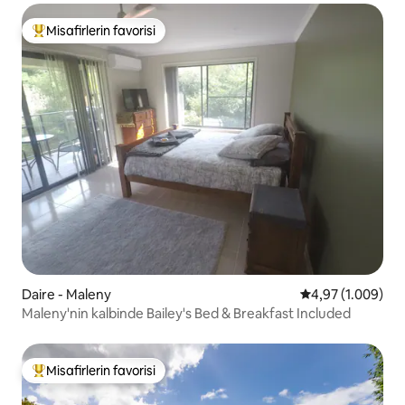
Misafirlerin favorisi
Misafirlerin favorilerinden en beğenilenler arasında
Daire - Maleny
5 üzerinden orta
4,97 (1.009)
Maleny'nin kalbinde Bailey's Bed & Breakfast Included
Misafirlerin favorisi
Misafirlerin favorilerinden en beğenilenler arasında