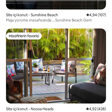
Site içi konut - Sunshine Beach
5 üzerinden or
4,94 (107)
Plaja yürüme mesafesinde….Sunshine Beach Gem
Misafirlerin favorisi
Misafirlerin favorisi
Site içi konut - Noosa Heads
5 üzerinden or
4,92 (428)