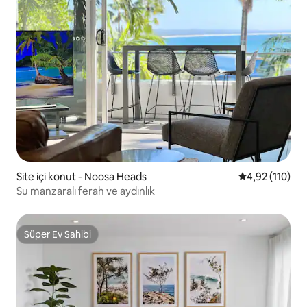
Site içi konut - Noosa Heads
5 üzerinden o
4,92 (110)
Su manzaralı ferah ve aydınlık
Süper Ev Sahibi
Süper Ev Sahibi