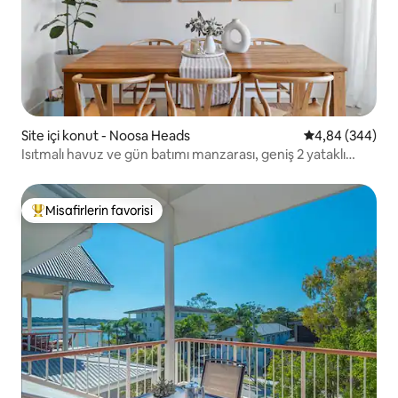
Site içi konut - Noosa Heads
5 üzerinden or
4,84 (344)
Isıtmalı havuz ve gün batımı manzarası, geniş 2 yataklı
daire!
Misafirlerin favorisi
Misafirlerin favorilerinden en beğenilenler arasında