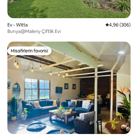
Ev - Witta
5 üzerinden or
4,96 (306)
Bunya@Maleny Çiftlik Evi
Misafirlerin favorisi
Misafirlerin favorisi