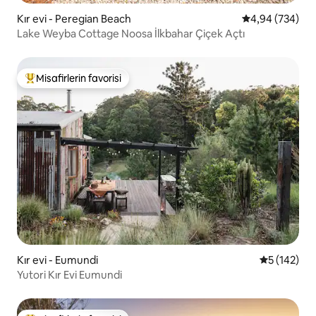
Kır evi - Peregian Beach
5 üzerinden or
4,94 (734)
Lake Weyba Cottage Noosa İlkbahar Çiçek Açtı
Misafirlerin favorisi
Misafirlerin favorilerinden en beğenilenler arasında
Kır evi - Eumundi
5 üzerinden
5 (142)
Yutori Kır Evi Eumundi