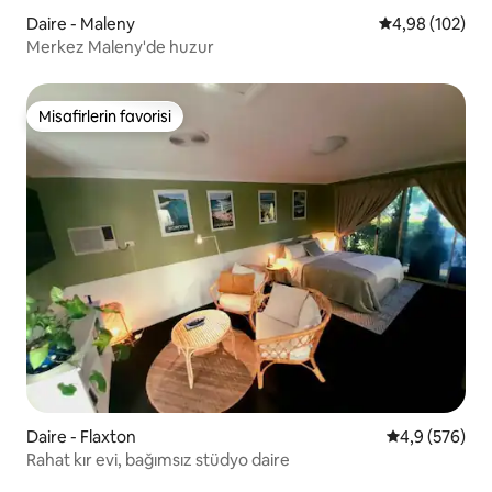
Daire - Maleny
5 üzerinden or
4,98 (102)
Merkez Maleny'de huzur
Misafirlerin favorisi
Misafirlerin favorisi
Daire - Flaxton
5 üzerinden o
4,9 (576)
Rahat kır evi, bağımsız stüdyo daire