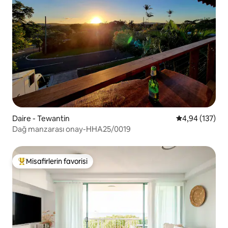
Daire - Tewantin
5 üzerinden or
4,94 (137)
Dağ manzarası onay-HHA25/0019
Misafirlerin favorisi
Misafirlerin favorilerinden en beğenilenler arasında