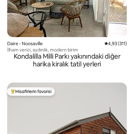
Daire - Noosaville
5 üzerinden o
4,93 (311)
İlham verici, aydınlık, modern birim
Kondalilla Milli Parkı yakınındaki diğer
harika kiralık tatil yerleri
Misafirlerin favorisi
Misafirlerin favorilerinden en beğenilenler arasında