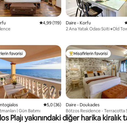
,99 puan, 153 değerlendirme
orfu
5 üzerinden ortalama 4,99 puan, 119 değerl
4,99 (119)
Daire - Korfu
5
dence
2 Ana Yatak Odası Süiti ♦Old T
♦Liston'a Yürüme Mesafesinde
lerin favorisi
Misafirlerin favorisi
rin favorilerinden en beğenilenler arasında
Misafirlerin favorilerinden en b
ontogialos
5 üzerinden ortalama 5,0 puan, 36 değerl
5,0 (36)
Daire - Doukades
5,0 puan, 128 değerlendirme
tmanları | Gün Batımı
Bótzos Residence - Terracotta S
s Plajı yakınındaki diğer harika kiralık ta