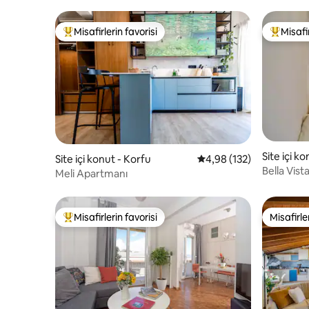
Misafirlerin favorisi
Misafir
Misafirlerin favorilerinden en beğenilenler arasında
Misafirle
Site içi k
Site içi konut - Korfu
5 üzerinden ortalama 4
4,98 (132)
Bella Vist
Meli Apartmanı
Misafirlerin favorisi
Misafirle
Misafirlerin favorilerinden en beğenilenler arasında
Misafirle