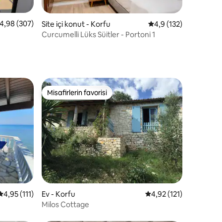
endirme
 üzerinden ortalama 4,98 puan, 307 değerlendirme
4,98 (307)
Site içi konut - Korfu
5 üzerinden ortalama
4,9 (132)
Curcumelli Lüks Süitler - Portoni 1
Misafirlerin favorisi
eğenilenler arasında
Misafirlerin favorisi
endirme
5 üzerinden ortalama 4,95 puan, 111 değerlendirme
4,95 (111)
Ev - Korfu
5 üzerinden ortalama 
4,92 (121)
Milos Cottage