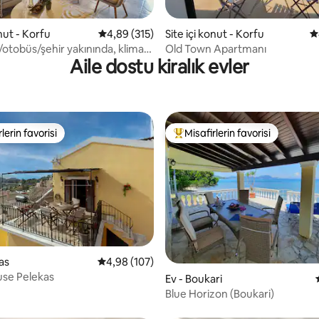
onut - Korfu
5 üzerinden ortalama 4,89 puan, 315 değerl
4,89 (315)
Site içi konut - Korfu
5
,98 puan, 131 değerlendirme
/otobüs/şehir yakınında, klima,
Old Town Apartmanı
Aile dostu kiralık evler
t, tam mutfak
lerin favorisi
Misafirlerin favorisi
rin favorilerinden en beğenilenler arasında
Misafirlerin favorilerinden en b
as
5 üzerinden ortalama 4,98 puan, 107 değerl
4,98 (107)
,99 puan, 108 değerlendirme
use Pelekas
Ev - Boukari
Blue Horizon (Boukari)