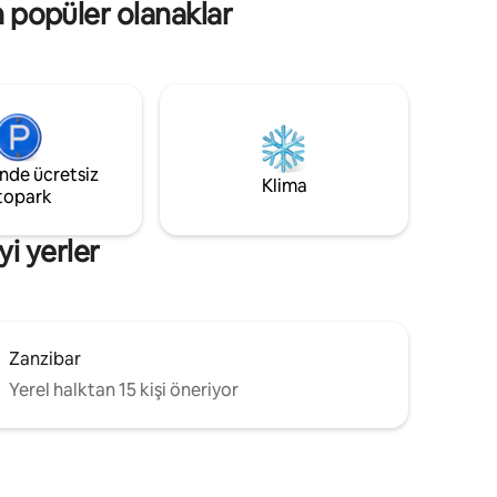
an popüler olanaklar
balkonu
ve kendi huzurlu lüks dinlenme
yerinizden Korfu'nun güzel plajlarını,
büyüleyici köylerini ve ünlü restoranlarını
.
keşfedin.
inde ücretsiz
Klima
topark
yi yerler
Zanzibar
Yerel halktan 15 kişi öneriyor