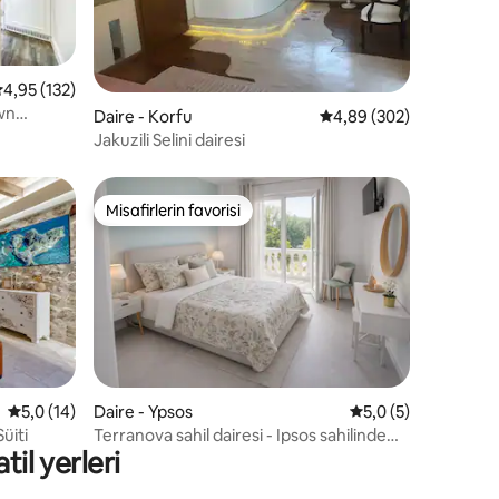
endirme
 üzerinden ortalama 4,95 puan, 132 değerlendirme
4,95 (132)
own
Daire - Korfu
5 üzerinden ortalama 4
4,89 (302)
Jakuzili Selini dairesi
Misafirlerin favorisi
eğenilenler arasında
Misafirlerin favorisi
endirme
5 üzerinden ortalama 5,0 puan, 14 değerlendirme
5,0 (14)
Daire - Ypsos
5 üzerinden ortala
5,0 (5)
üiti
Terranova sahil dairesi - Ipsos sahilinde
til yerleri
Jasmine