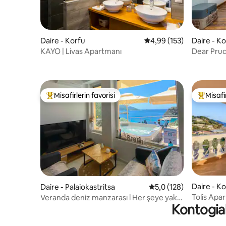
Daire - Korfu
5 üzerinden ortalama 4
4,99 (153)
Daire - K
KAYO | Livas Apartmanı
Dear Pru
Misafirlerin favorisi
Misafir
Misafirlerin favorilerinden en beğenilenler arasında
Misafirle
Daire - K
Daire - Palaiokastritsa
5 üzerinden ortalama 
5,0 (128)
Tolis Apar
Veranda deniz manzarası l Her şeye yakın
Kontogialo
l 2 yatak odası + park yeri