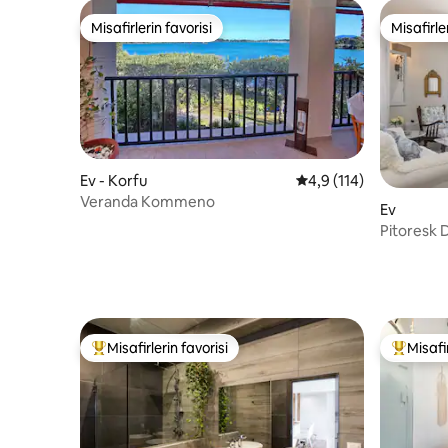
Misafirlerin favorisi
Misafirle
Misafirlerin favorisi
Misafirle
Ev - Korfu
5 üzerinden ortalama 
4,9 (114)
Veranda Kommeno
Ev
Pitoresk D
Misafirlerin favorisi
Misafir
Misafirlerin favorilerinden en beğenilenler arasında
Misafirle