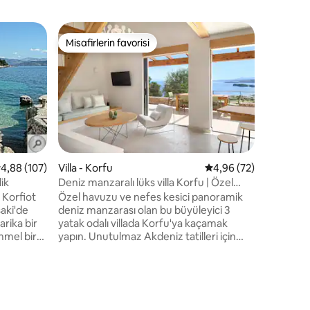
Ev - Glyf
Misafirlerin favorisi
Süper Ev
Misafirlerin favorisi
Süper Ev
Zeytin U
Korfu'nu
Glyfada ve
yukarısın
odalı ve h
zarafet 
nefes kes
Antik zeyt
yoldan er
 üzerinden ortalama 4,88 puan, 107 değerlendirme
4,88 (107)
Villa - Korfu
5 üzerinden ortalama
4,96 (72)
mükemmel
ik
Deniz manzaralı lüks villa Korfu | Özel
bir dinle
havuz | Jade
 Korfiot
Özel havuzu ve nefes kesici panoramik
güzelliği
saki'de
deniz manzarası olan bu büyüleyici 3
tatil kaç
arika bir
yatak odalı villada Korfu'ya kaçamak
endirme
mmel bir
yapın. Unutulmaz Akdeniz tatilleri için
toran,
tasarlanan villa, mahremiyet, konfor ve
bar,
zahmetsiz iç-dış mekan yaşamını bir
e uzaklık
araya getiriyor. Özel havuzunuzun
yan
yanında dinlenin, İyon Denizi üzerindeki
çimdir.
muhteşem gün batımlarının tadını çıkarın