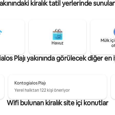
akınındaki kiralık tatil yerlerinde sunul
yeridir. Evin 2. katında yer alan
Muhteşem deniz manzaralı bir 
ing daire, her birinde klima ve
vardır. HAVAALANINDAN VE
unan 2 yatak odası (1 çift kişilik
HAVAALANINA ÇOK REKABETÇİ BİR
 tek kişilik yatak), tam donanımlı
FİYATA TRANSFER SUNUYORUZ
k, banyolu bir banyo ve güzel
 manzaralı büyük bir
n oluşmaktadır. Wi - Fi,
ve Barbekü mevcuttur.
Mülk iç
Havuz
o
los Plajı yakınında görülecek diğer en i
Kontogialos Plajı
Yerel halktan 122 kişi öneriyor
Wifi bulunan kiralık site içi konutlar