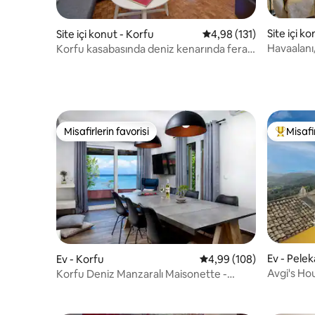
Site içi k
Site içi konut - Korfu
5 üzerinden ortalama 4
4,98 (131)
Havaalanı
Korfu kasabasında deniz kenarında ferah
akıllı kili
bir daire
Misafirlerin favorisi
Misafir
Misafirlerin favorisi
Misafirle
Ev - Pelek
Ev - Korfu
5 üzerinden ortalama 4
4,99 (108)
Avgi's Ho
Korfu Deniz Manzaralı Maisonette -
Denizin Üstünde