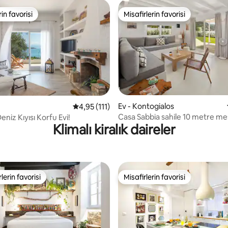
rin favorisi
Misafirlerin favorisi
rin favorisi
Misafirlerin favorisi
4,9 puan, 114 değerlendirme
Ev - Kontogialos
5 üzerinden ortalama 4,95 puan, 111 değerl
4,95 (111)
Casa Sabbia sahile 10 metre m
eniz Kıyısı Korfu Evi!
Klimalı kiralık daireler
lerin favorisi
Misafirlerin favorisi
rin favorilerinden en beğenilenler arasında
Misafirlerin favorisi