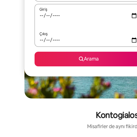
Giriş
Çıkış
Arama
Kontogialos 
Misafirler de aynı fik