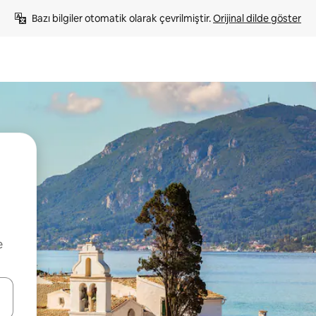
Bazı bilgiler otomatik olarak çevrilmiştir. 
Orijinal dilde göster
e
oklarıyla gezinin veya dokunarak ya da kaydırma hareketleriyle keşfedin