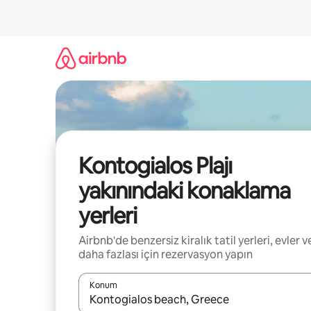
İçeriğe
atla
Kontogialos Plajı
yakınındaki konaklama
yerleri
Airbnb'de benzersiz kiralık tatil yerleri, evler v
daha fazlası için rezervasyon yapın
Konum
Sonuçlar kullanılabilir olduğunda yukarı ve aşağı 