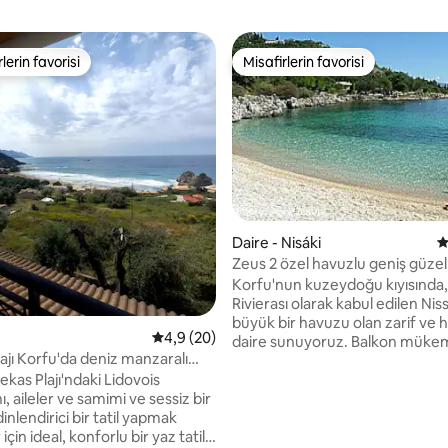
lerin favorisi
Misafirlerin favorisi
rin favorilerinden en beğenilenler arasında
Misafirlerin favorisi
4,94 puan, 70 değerlendirme
Daire - Nisáki
5
Zeus 2 özel havuzlu geniş güzell
Korfu'nun kuzeydoğu kıyısında,
Rivierası olarak kabul edilen Nis
büyük bir havuzu olan zarif ve h
5 üzerinden ortalama 4,9 puan, 20 değerl
4,9 (20)
daire sunuyoruz. Balkon müke
ajı Korfu'da deniz manzaralı
deniz manzarasına sahiptir. Res
ekas Plajı'ndaki Lidovois
süpermarket, fırın, atıştırmalık 
 aileler ve samimi ve sessiz bir
eczane, meyve pazarı ve ATM'y
nlendirici bir tatil yapmak
250 metredir, arabasız tatil ara
için ideal, konforlu bir yaz tatili
misafirler için mükemmel bir se