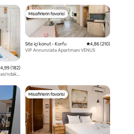
Misafirlerin favorisi
eğenilenler arasında
Misafirlerin favorisi
Site içi konut - Korfu
5 üzerinden ortalama 
4,86 (210)
VIP Annunziata Apartmanı VENUS
endirme
 üzerinden ortalama 4,99 puan, 182 değerlendirme
4,99 (182)
nası'ndaki
Misafirlerin favorisi
eğenilenler arasında
Misafirlerin favorisi