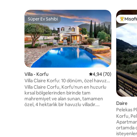
Süper Ev Sahibi
Misafir
Süper Ev Sahibi
Misafirle
Villa - Korfu
5 üzerinden ortalama 
4,94 (70)
Villa Claire Korfu: 10 dönüm, özel havuz
ve stüdyo
Villa Claire Corfu, Korfu'nun en huzurlu
kırsal bölgelerinden birinde tam
mahremiyet ve alan sunan, tamamen
Daire
özel, 4 hektarlık bir havuzlu villadır.
Pelekas Pl
Plajlara ve UNESCO Dünya Mirası
daire.
Korfu, Pel
Listesi'nde yer alan Korfu Eski Şehri'ne
Apartmanı,
arabayla kolayca ulaşılabilecek mesafede
ortamda di
bulunan mekân, herhangi bir alanı
isteyenler 
paylaşmadan mahremiyet arayan aileler