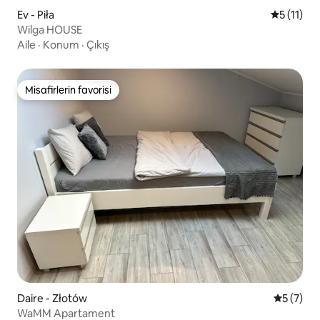
Ev - Piła
5 üzerind
5 (11)
Wilga HOUSE
Aile
·
Konum
·
Çıkış
Misafirlerin favorisi
Misafirlerin favorisi
Daire - Złotów
5 üzerin
5 (7)
WaMM Apartament