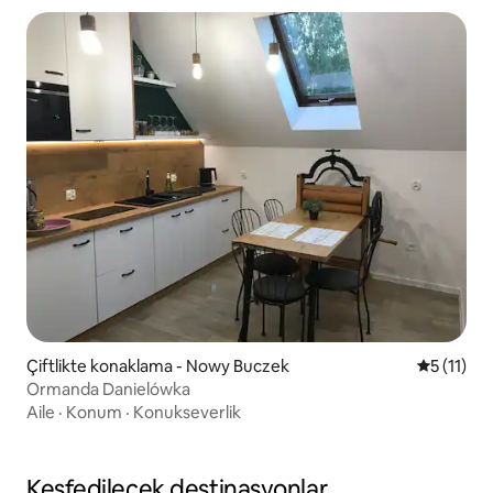
Çiftlikte konaklama - Nowy Buczek
5 üzerind
5 (11)
Ormanda Danielówka
Aile
·
Konum
·
Konukseverlik
Keşfedilecek destinasyonlar