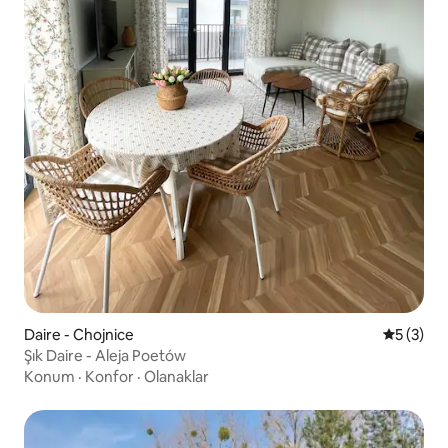
Daire - Chojnice
5 üzerin
5 (3)
Şık Daire - Aleja Poetów
Konum
·
Konfor
·
Olanaklar