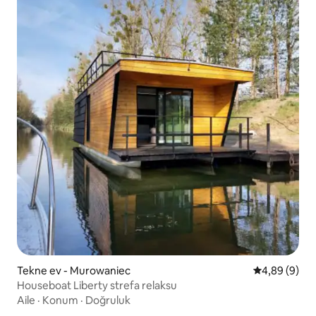
Tekne ev - Murowaniec
5 üzerinden 
4,89 (9)
Houseboat Liberty strefa relaksu
Aile
·
Konum
·
Doğruluk