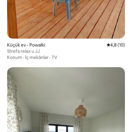
Küçük ev - Powałki
5 üzerinden
4,8 (10)
Strefa relax u JJ
Konum
·
İç mekânlar
·
TV