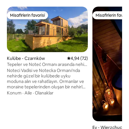
Misafirlerin favorisi
Misafirlerin favoris
Misafirlerin favorisi
Misafirlerin favoris
Kulübe - Czarnków
5 üzerinden ortalama 4,94 pua
4,94 (72)
Tepeler ve Noteć Ormanı arasında nehir
kenarında bir ev
Noteci Vadisi ve Notecka Ormanı'nda
nehirde güzel bir kulübede uyku
moduna alın ve rahatlayın. Ormanlar ve
moraine tepelerinden oluşan bir nehirle
çevrili büyük bir şehrin
Konum
·
Aile
·
Olanaklar
koşuşturmacasından uzaklaşmak için
mükemmel bir yer. Kulübe, güzel
manzaralara ve kuşların seslerine hayran
kalmak isteyenler için mükemmeldir.
Çevredeki bölge, bisiklet turları için
yürüyüşleri ve yakındaki tepeleri,
Ev - Wierzchucine