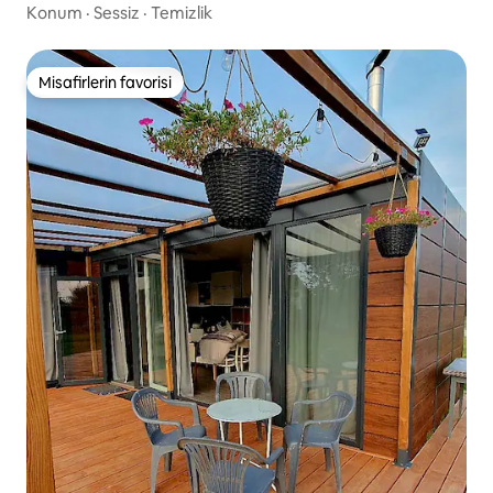
Konum
·
Sessiz
·
Temizlik
Misafirlerin favorisi
Misafirlerin favorisi