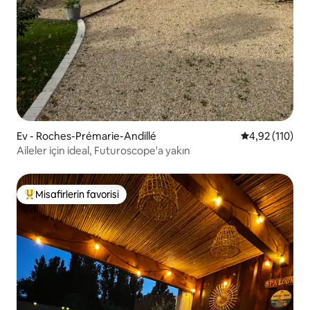
Ev - Roches-Prémarie-Andillé
5 üzerinden o
4,92 (110)
Aileler için ideal, Futuroscope'a yakın
Misafirlerin favorisi
Misafirlerin favorilerinden en beğenilenler arasında