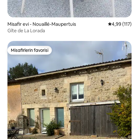
Misafir evi - Nouaillé-Maupertuis
5 üzerinden o
4,99 (117)
Gîte de La Lorada
Misafirlerin favorisi
Misafirlerin favorisi