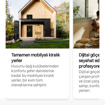
Tamamen mobilyalı kiralık
Dijital göçebe
yerler
seyahat eden
profesyonelle
Huzurlu dağ kulübelerinden
konforlu şehir dairelerine
Dijital göçebel
kadar bu mobilyalı kiralık
çalışan profesyo
yerler, bir evin tüm
ve özel çalışma
olanaklarına sahiptir.
sahip, konforl
yerleri.