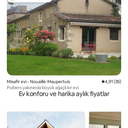
Misafirlerin favorilerinden en beğenilenler arasında
Misafir evi - Nouaillé-Maupertuis
5 üzerinden 
4,91 (35)
Poitiers yakınında büyük ağaçlı kır evi
Ev konforu ve harika aylık fiyatlar