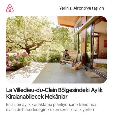
İçeriğe
atla
Yerinizi Airbnb'ye taşıyın
La Villedieu-du-Clain Bölgesindeki Aylık
Kiralanabilecek Mekânlar
En az bir aylık konaklama planlıyorsanız kendinizi
evinizde hissedeceğiniz uzun süreli kiralık yerleri