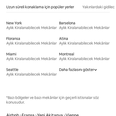
Uzun süreli konaklama için popüler yerler
Yakınlardaki gidilec
New York
Barselona
Aylık Kiralanabilecek Mekânlar
Aylık Kiralanabilecek Mekânlar
Floransa
Atina
Aylık Kiralanabilecek Mekânlar
Aylık Kiralanabilecek Mekânlar
Miami
Montreal
Aylık Kiralanabilecek Mekânlar
Aylık Kiralanabilecek Mekânlar
Seattle
Daha fazlasını göster
Aylık Kiralanabilecek Mekânlar
*Bazı bölgeler ve bazı mekânlar için geçerli istisnalar söz
konusudur.
Airbnb
Fransa
Yeni Akitanya
Vienne