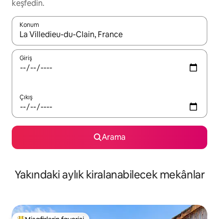
keşfedin.
Konum
Sonuçlar kullanılabilir olduğunda yukarı ve aşağı oklarıyla gezi
Giriş
Çıkış
Arama
Yakındaki aylık kiralanabilecek mekânlar