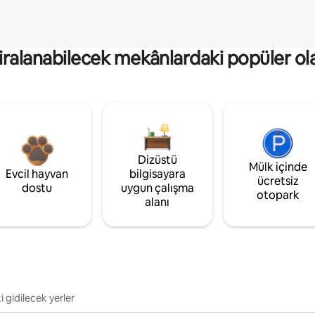
kiralanabilecek mekânlardaki popüler ol
Dizüstü
Mülk içinde
Evcil hayvan
bilgisayara
ücretsiz
dostu
uygun çalışma
otopark
alanı
i gidilecek yerler