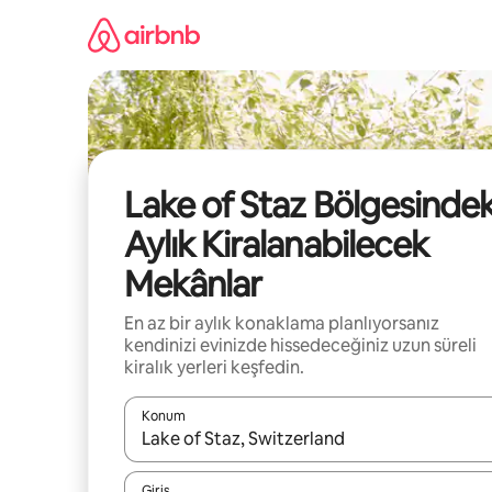
İçeriğe
atla
Lake of Staz Bölgesindek
Aylık Kiralanabilecek
Mekânlar
En az bir aylık konaklama planlıyorsanız
kendinizi evinizde hissedeceğiniz uzun süreli
kiralık yerleri keşfedin.
Konum
Sonuçlar kullanılabilir olduğunda yukarı ve aşağı 
Giriş