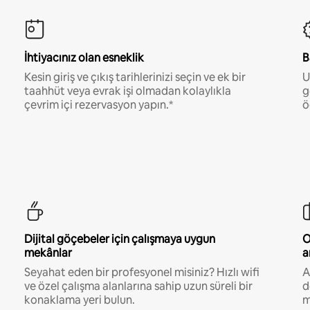
İhtiyacınız olan esneklik
B
Kesin giriş ve çıkış tarihlerinizi seçin ve ek bir
U
taahhüt veya evrak işi olmadan kolaylıkla
g
çevrim içi rezervasyon yapın.*
ö
Dijital göçebeler için çalışmaya uygun
O
mekânlar
a
Seyahat eden bir profesyonel misiniz? Hızlı wifi
A
ve özel çalışma alanlarına sahip uzun süreli bir
d
konaklama yeri bulun.
m