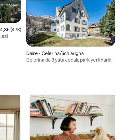
 üzerinden ortalama 4,86 puan, 473 değerlendirme
4,86 (473)
kezi
Daire - Celerina/Schlarigna
Celerina'da 3 yatak odalı, park yerli harika
endirme
ev