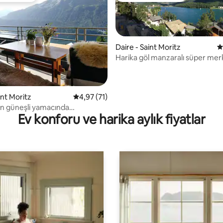
Daire - Saint Moritz
5
Harika göl manzaralı süper mer
,83 puan, 178 değerlendirme
int Moritz
5 üzerinden ortalama 4,97 puan, 71 değerl
4,97 (71)
'in güneşli yamacında
Ev konforu ve harika aylık fiyatlar
m manzara