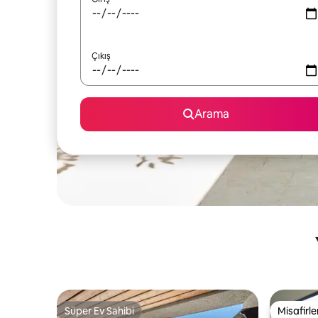
Çıkış
Arama
Süper Ev Sahibi
Misafirle
Süper Ev Sahibi
Misafirle