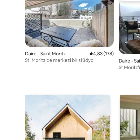
Daire - Saint Moritz
5 üzerinden ortalama 4
4,83 (178)
St. Moritz'de merkezi bir stüdyo
Daire - Sa
St Moritz
muhteşe