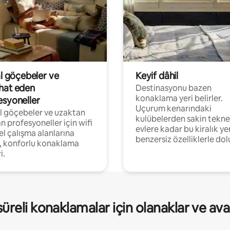
al göçebeler ve
Keyif dâhil
hat eden
Destinasyonu bazen
konaklama yeri belirler.
esyoneller
Uçurum kenarındaki
al göçebeler ve uzaktan
kulübelerden sakin tekne
an profesyoneller için wifi
evlere kadar bu kiralık ye
el çalışma alanlarına
benzersiz özelliklerle dol
, konforlu konaklama
i.
üreli konaklamalar için olanaklar ve ava