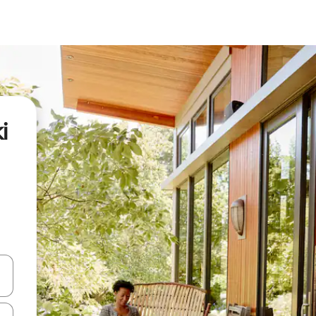
i
oklarıyla gezinin veya dokunarak ya da kaydırma hareketleriyle keşfedin