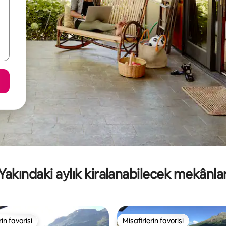
Yakındaki aylık kiralanabilecek mekânla
rin favorisi
Misafirlerin favorisi
rin favorisi
Misafirlerin favorisi