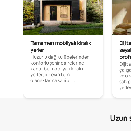
Tamamen mobilyalı kiralık
Dijit
yerler
seya
prof
Huzurlu dağ kulübelerinden
konforlu şehir dairelerine
Dijit
kadar bu mobilyalı kiralık
çalış
yerler, bir evin tüm
ve öz
olanaklarına sahiptir.
sahip
yerler
Uzun s