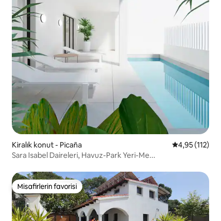
Kiralık konut - Picaña
5 üzerinden o
4,95 (112)
Sara Isabel Daireleri, Havuz-Park Yeri-Me...
Misafirlerin favorisi
Misafirlerin favorisi