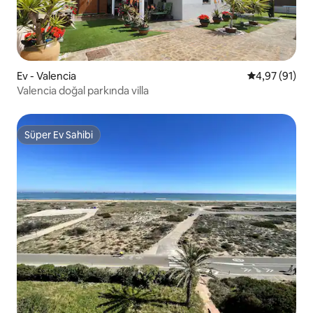
Ev - Valencia
5 üzerinden o
4,97 (91)
Valencia doğal parkında villa
Süper Ev Sahibi
Süper Ev Sahibi