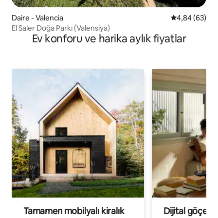
Daire - Valencia
5 üzerinden o
4,84 (63)
El Saler Doğa Parkı (Valensiya)
Ev konforu ve harika aylık fiyatlar
Tamamen mobilyalı kiralık
Dijital göçebe