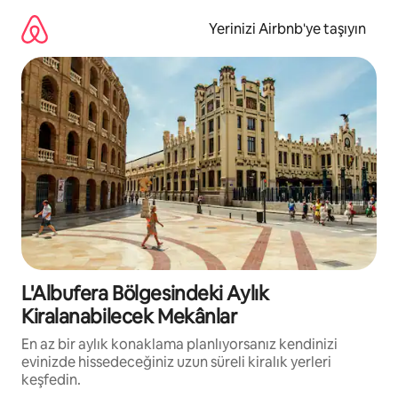
İçeriğe
atla
Yerinizi Airbnb'ye taşıyın
L'Albufera Bölgesindeki Aylık
Kiralanabilecek Mekânlar
En az bir aylık konaklama planlıyorsanız kendinizi
evinizde hissedeceğiniz uzun süreli kiralık yerleri
keşfedin.