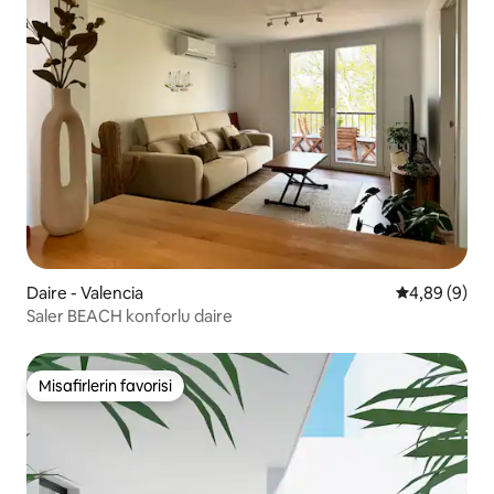
Daire - Valencia
5 üzerinden 
4,89 (9)
Saler BEACH konforlu daire
Misafirlerin favorisi
Misafirlerin favorisi