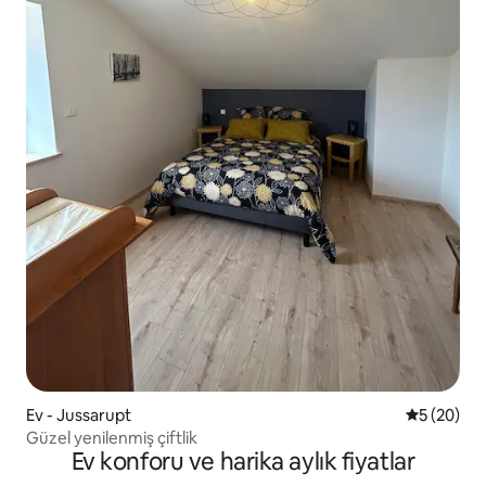
Ev - Jussarupt
5 üzerinde
5 (20)
Güzel yenilenmiş çiftlik
Ev konforu ve harika aylık fiyatlar