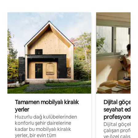
Tamamen mobilyalı kiralık
Dijital göçebe
yerler
seyahat eden
profesyonelle
Huzurlu dağ kulübelerinden
konforlu şehir dairelerine
Dijital göçebel
kadar bu mobilyalı kiralık
çalışan profesyo
yerler, bir evin tüm
ve özel çalışma