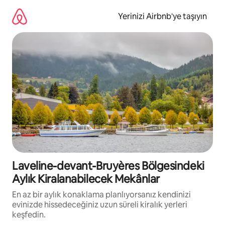
İçeriğe
atla
Yerinizi Airbnb'ye taşıyın
Laveline-devant-Bruyères Bölgesindeki
Aylık Kiralanabilecek Mekânlar
En az bir aylık konaklama planlıyorsanız kendinizi
evinizde hissedeceğiniz uzun süreli kiralık yerleri
keşfedin.