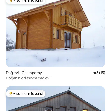
Misafirlerin favorisi
Misafirlerin favorilerinden en beğenilenler arasında
Dağ evi - Champdray
5 üzerind
5 (15)
Doğanın ortasında dağ evi
Misafirlerin favorisi
Misafirlerin favorilerinden en beğenilenler arasında