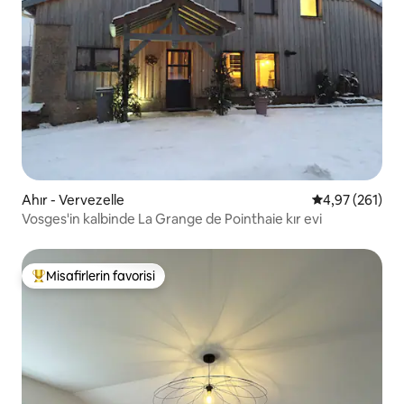
Ahır - Vervezelle
5 üzerinden or
4,97 (261)
Vosges'in kalbinde La Grange de Pointhaie kır evi
Misafirlerin favorisi
Misafirlerin favorilerinden en beğenilenler arasında