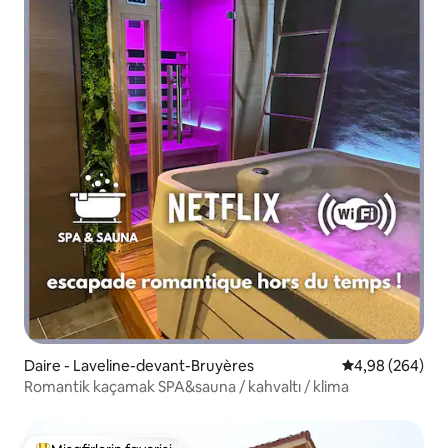
Daire - Laveline-devant-Bruyères
5 üzerinden or
4,98 (264)
Romantik kaçamak SPA&sauna / kahvaltı / klima