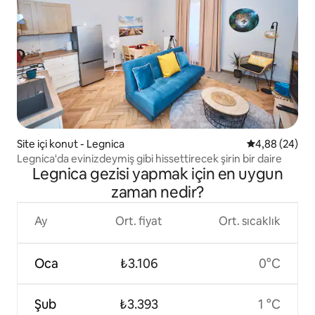
Site içi konut - Legnica
5 üzerinden o
4,88 (24)
Legnica'da evinizdeymiş gibi hissettirecek şirin bir daire
Legnica gezisi yapmak için en uygun
zaman nedir?
Ay
Ort. fiyat
Ort. sıcaklık
Oca
₺3.106
0°C
Şub
₺3.393
1 °C