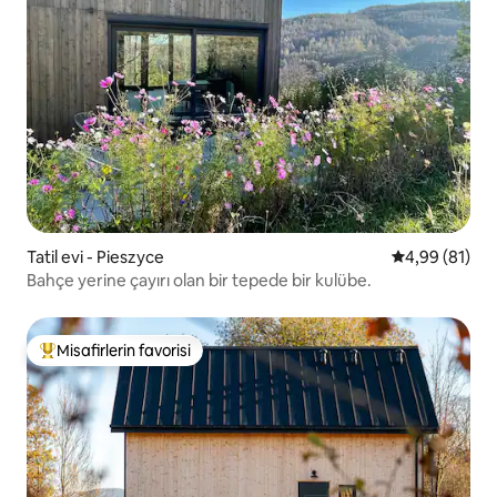
Tatil evi - Pieszyce
5 üzerinden o
4,99 (81)
Bahçe yerine çayırı olan bir tepede bir kulübe.
Misafirlerin favorisi
Misafirlerin favorilerinden en beğenilenler arasında