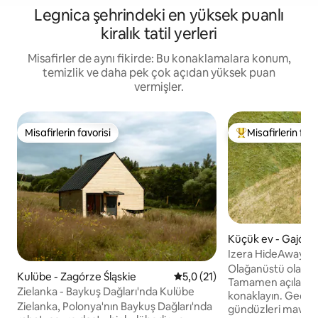
Legnica şehrindeki en yüksek puanlı
kiralık tatil yerleri
Misafirler de aynı fikirde: Bu konaklamalara konum,
temizlik ve daha pek çok açıdan yüksek puan
vermişler.
Misafirlerin favorisi
Misafirlerin favo
Misafirlerin favorisi
Misafirlerin favor
Küçük ev - Gajów
Izera HideAway | 
deneyim
Olağanüstü olanı 
Kulübe - Zagórze Śląskie
5 üzerinden ortalama 5,0 pua
5,0 (21)
Tamamen açılan çat
Zielanka - Baykuş Dağları'nda Kulübe
konaklayın. Geceleri
Zielanka, Polonya'nın Baykuş Dağları'nda
gündüzleri mavi g