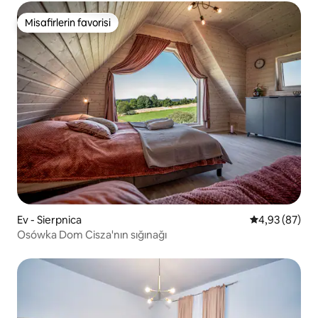
Misafirlerin favorisi
Misafirlerin favorisi
Ev - Sierpnica
5 üzerinden o
4,93 (87)
Osówka Dom Cisza'nın sığınağı