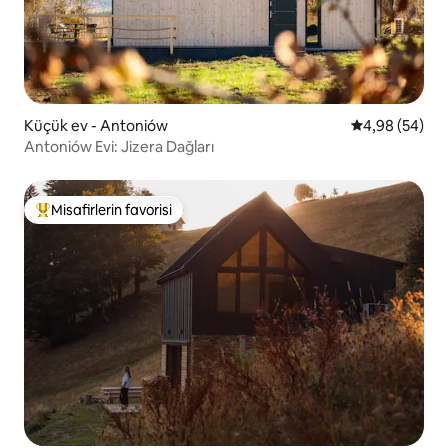
Küçük ev - Antoniów
5 üzerinden o
4,98 (54)
Antoniów Evi: Jizera Dağları
Misafirlerin favorisi
Misafirlerin favorilerinden en beğenilenler arasında