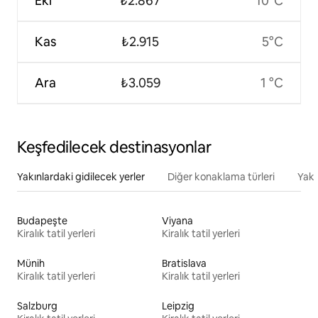
Eki
₺2.867
10°C
Kas
₺2.915
5°C
Ara
₺3.059
1 °C
Keşfedilecek destinasyonlar
Yakınlardaki gidilecek yerler
Diğer konaklama türleri
Yakı
Budapeşte
Viyana
Kiralık tatil yerleri
Kiralık tatil yerleri
Münih
Bratislava
Kiralık tatil yerleri
Kiralık tatil yerleri
Salzburg
Leipzig