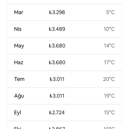
Mar
₺3.298
5°C
Nis
₺3.489
10°C
May
₺3.680
14°C
Haz
₺3.680
17°C
Tem
₺3.011
20°C
Ağu
₺3.011
19°C
Eyl
₺2.724
15°C