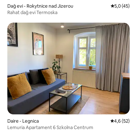
Dağ evi - Rokytnice nad Jizerou
5 üzerinden
5,0 (45)
Rahat dağ evi Termoska
Daire - Legnica
5 üzerinden 
4,6 (52)
Lemuria Apartament 6 Szkolna Centrum