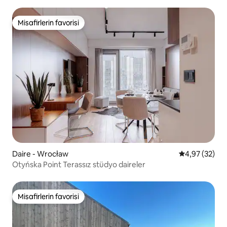
Misafirlerin favorisi
Misafirlerin favorisi
Daire - Wrocław
5 üzerinden o
4,97 (32)
Otyńska Point Terassız stüdyo daireler
Misafirlerin favorisi
Misafirlerin favorisi