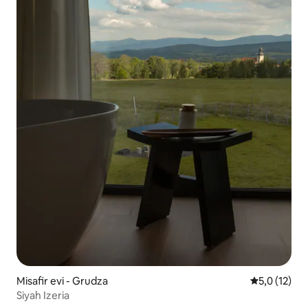
Misafir evi - Grudza
5 üzerinden
5,0 (12)
Siyah Izeria