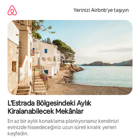
İçeriğe
atla
Yerinizi Airbnb'ye taşıyın
L'Estrada Bölgesindeki Aylık
Kiralanabilecek Mekânlar
En az bir aylık konaklama planlıyorsanız kendinizi
evinizde hissedeceğiniz uzun süreli kiralık yerleri
keşfedin.