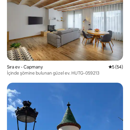
Sıra ev - Capmany
5 üzerinde
5 (54)
İçinde şömine bulunan güzel ev. HUTG-059213