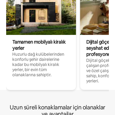
Tamamen mobilyalı kiralık
Dijital göçebe
yerler
seyahat eden
profesyonelle
Huzurlu dağ kulübelerinden
konforlu şehir dairelerine
Dijital göçebel
kadar bu mobilyalı kiralık
çalışan profesyo
yerler, bir evin tüm
ve özel çalışma
olanaklarına sahiptir.
sahip, konforl
yerleri.
Uzun süreli konaklamalar için olanaklar
ve avantajlar