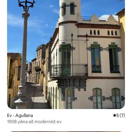
Ev - Agullana
5 üzerin
5 (7)
1908 yılına ait modernist ev