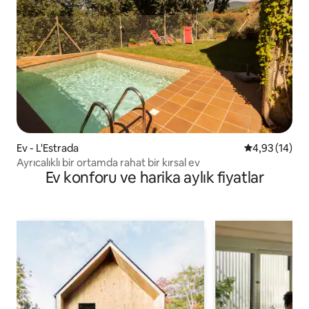
Ev - L'Estrada
5 üzerinden o
4,93 (14)
Ayrıcalıklı bir ortamda rahat bir kırsal ev
Ev konforu ve harika aylık fiyatlar