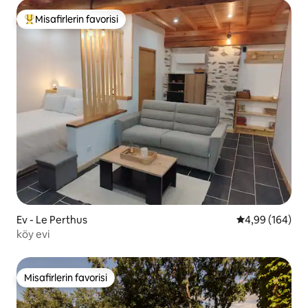
Misafirlerin favorisi
Misafirlerin favorilerinden en beğenilenler arasında
Ev - Le Perthus
5 üzerinden or
4,99 (164)
köy evi
Misafirlerin favorisi
Misafirlerin favorisi