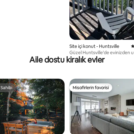
stu.
Site içi konut - Huntsville
5
Güzel Huntsville'de evinizden 
Aile dostu kiralık evler
eviniz!
 Sahibi
Misafirlerin favorisi
 Sahibi
Misafirlerin favorisi