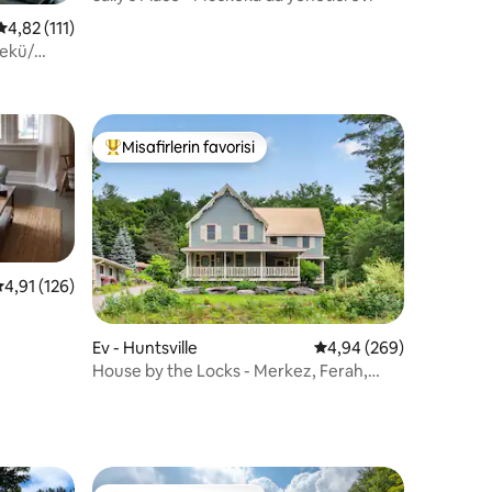
endirme
5 üzerinden ortalama 4,82 puan, 111 değerlendirme
4,82 (111)
bekü/
Misafirlerin favorisi
eğenilenler arasında
Misafirlerin favorilerinden en beğenilenler arasında
 üzerinden ortalama 4,91 puan, 126 değerlendirme
4,91 (126)
endirme
Ev - Huntsville
5 üzerinden ortalama 4
4,94 (269)
House by the Locks - Merkez, Ferah,
Nehir Manzaralı