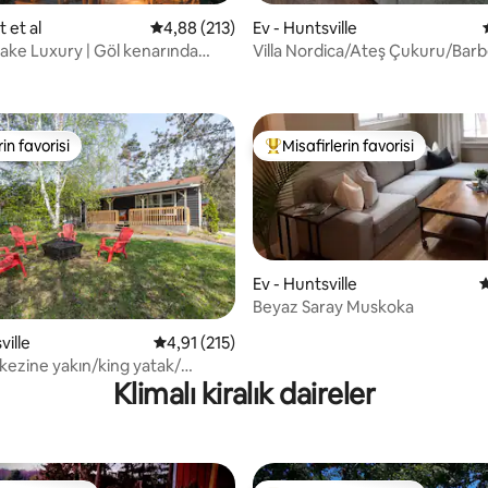
t et al
5 üzerinden ortalama 4,88 puan, 213 değerl
4,88 (213)
Ev - Huntsville
Lake Luxury | Göl kenarında
Villa Nordica/Ateş Çukuru/Bar
,95 puan, 139 değerlendirme
ve jakuzi
Ücretsiz Park Geçişi/Parkurlar
rin favorisi
Misafirlerin favorisi
rin favorisi
Misafirlerin favorilerinden en b
Ev - Huntsville
5
Beyaz Saray Muskoka
,97 puan, 140 değerlendirme
ville
5 üzerinden ortalama 4,91 puan, 215 değerl
4,91 (215)
kezine yakın/king yatak/
Klimalı kiralık daireler