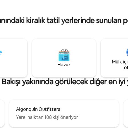
olculuğu. Unutulmaz bir
kanoyu ödünç alın. Arrowhead
çin konaklamanızı şimdi
Limberlost ormanlarını ve patika
tına alın!
keşfedin ya da restoranlar, bira 
ınındaki kiralık tatil yerlerinde sunulan 
ve yerel olanaklar için büyüleyic
Huntsville'i ziyaret edin
Mülk iç
Havuz
o
 Bakışı yakınında görülecek diğer en iyi 
Algonquin Outfitters
Yerel halktan 108 kişi öneriyor