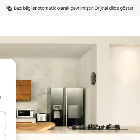
Bazı bilgiler otomatik olarak çevrilmiştir. 
Orijinal dilde göster
e
oklarıyla gezinin veya dokunarak ya da kaydırma hareketleriyle keşfedin