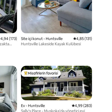
 üzerinden ortalama 4,94 puan, 173 değerlendirme
4,94 (173)
Site içi konut - Huntsville
5 üzerinden ortalama 
4,85 (131)
uzakta
Huntsville Lakeside Kayak Kulübesi
Misafirlerin favorisi
Misafirlerin favorilerinden en beğenilenler arasında
Ev - Huntsville
5 üzerinden ortalama 4
4,99 (283)
Sally's Place - Muskoka'da yönetici evi