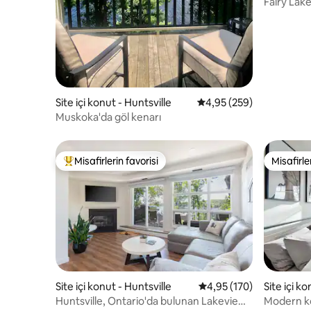
Fairy Lake
Site içi konut - Huntsville
5 üzerinden ortalama 4
4,95 (259)
Muskoka'da göl kenarı
Misafirlerin favorisi
Misafirle
Misafirlerin favorilerinden en beğenilenler arasında
Misafirle
Site içi konut - Huntsville
5 üzerinden ortalama 4
4,95 (170)
Site içi k
Huntsville, Ontario'da bulunan Lakeview
Modern ko