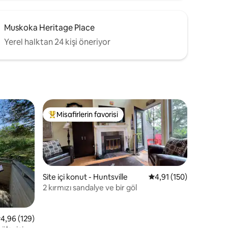
Muskoka Heritage Place
Yerel halktan 24 kişi öneriyor
Misafirlerin favorisi
Misafirlerin favorilerinden en beğenilenler arasında
Site içi konut - Huntsville
5 üzerinden ortalama 
4,91 (150)
2 kırmızı sandalye ve bir göl
endirme
 üzerinden ortalama 4,96 puan, 129 değerlendirme
4,96 (129)