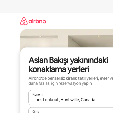
İçeriğe
atla
Aslan Bakışı yakınındaki
konaklama yerleri
Airbnb'de benzersiz kiralık tatil yerleri, evler v
daha fazlası için rezervasyon yapın
Konum
Sonuçlar kullanılabilir olduğunda yukarı ve aşağı 
Giriş