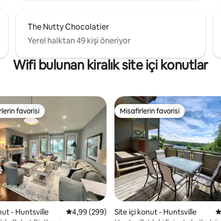
The Nutty Chocolatier
Yerel halktan 49 kişi öneriyor
Wifi bulunan kiralık site içi konutlar
lerin favorisi
Misafirlerin favorisi
rin favorilerinden en beğenilenler arasında
Misafirlerin favorisi
onut - Huntsville
5 üzerinden ortalama 4,99 puan, 299 değerl
4,99 (299)
Site içi konut - Huntsville
5