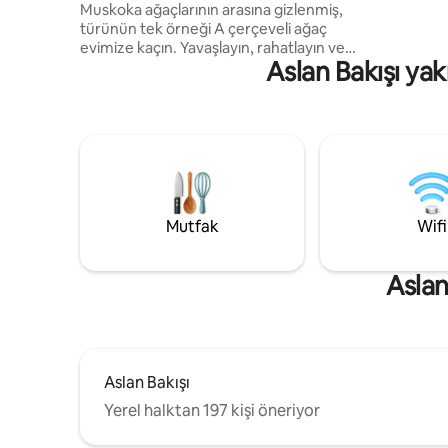
Muskoka y
Muskoka ağaçlarının arasına gizlenmiş,
kaçamak i
türünün tek örneği A çerçeveli ağaç
güvence al
evimize kaçın. Yavaşlayın, rahatlayın ve
Aslan Bakışı yak
kışın güzelliğinin tadını çıkarın. Akşamları
şöminenin yanında geçirin, jakuzide
yıldızların altında dinlenin veya maceraya
atılın; kayak, kar ayakkabısı, paten ve
yürüyüş hepsi yakındır. Özellikler - Jakuzi
ve şömine. - Kar ayakkabısı verilir. -
Kapsamlı karlı orman manzaraları. -
Ücretsiz Ontario Parkları kartı - Kayak
tepesi ve göle 10 dakika yürüme
Mutfak
Wifi
mesafesinde. Fotoğraf ve ilham için daha
fazla @door25stays📷 görün!
Aslan
Aslan Bakışı
Yerel halktan 197 kişi öneriyor