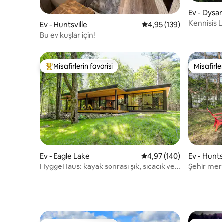
Ev - Dysar
Kennisis 
Ev - Huntsville
5 üzerinden ortalama 4
4,95 (139)
dinlenme 
Bu ev kuşlar için!
Misafirlerin favorisi
Misafirle
Misafirlerin favorilerinden en beğenilenler arasında
Misafirle
Ev - Eagle Lake
5 üzerinden ortalama 4
4,97 (140)
Ev - Hunts
HyggeHaus: kayak sonrası şık, sıcacık ve
Şehir mer
tenha bir kulübe
şömine.