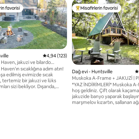
rin favorisi
Misafirlerin favorisi
rin favorisi
Misafirlerin favorilerinden en b
ville
5 üzerinden ortalama 4,94 puan, 123 değerl
4,94 (123)
 Haven, jakuzi ve bilardo
 Haven'ın sıcaklığına adım atın!
Dağ evi - Huntsville
5
inşa edilmiş evimizde sıcak
Muskoka A-Frame + JAKUZİ | Pl
 tertemiz bir jakuzi ve lüks
Arrowhead
*YAZ İNDİRİMLERİ* Muskoka A-frame'e
ları sizi bekliyor. Dışarıda,
hoş geldiniz. Çift olarak kaçama
bahçede yeni bir veranda sizi
jakuzide banyo yaparak başlayın
Ailecek güzel anılar yaratmak
marşmelov kızartın, sallanan a
bir yer. Huntsville'in doğa
tepelerine uyanın, masa oyunla
nı keşfedin, doğa yürüyüşleri
ve albüm dinleyin. Bu klasik 70'l
ık tutun ve köpek kızağıyla kızak
kulübesi modern dünya için ye
bira fabrikası turları gibi
,97 puan, 234 değerlendirme
tasarlandı. Yuvanızı taşıyın veya 4 mevsim
 deneyimler yaşayın. Bu bir
macera için ana üssünüz yapın.
çok daha fazlası; sürükleyici bir
yüzün ve özel erişimli plajda çift 