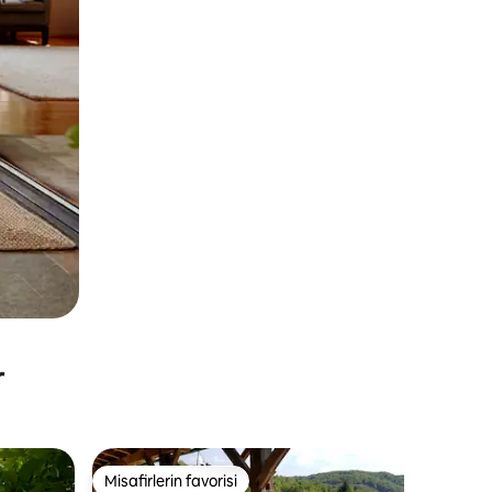
r
Misafirlerin favorisi
eğenilenler arasında
Misafirlerin favorisi