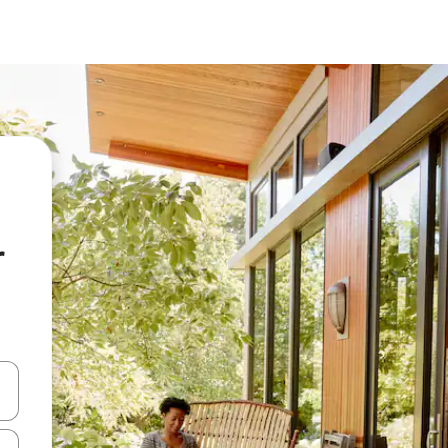
r
oklarıyla gezinin veya dokunarak ya da kaydırma hareketleriyle keşfedin