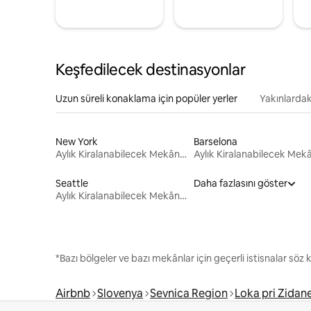
Keşfedilecek destinasyonlar
Uzun süreli konaklama için popüler yerler
Yakınlardak
New York
Barselona
Aylık Kiralanabilecek Mekânlar
Seattle
Daha fazlasını göster
Aylık Kiralanabilecek Mekânlar
*Bazı bölgeler ve bazı mekânlar için geçerli istisnalar söz
Airbnb
Slovenya
Sevnica Region
Loka pri Zida