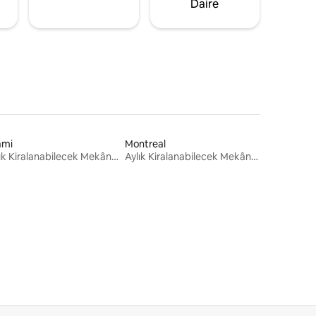
Daire
ami
Montreal
Aylık Kiralanabilecek Mekânlar
Aylık Kiralanabilecek Mekânlar