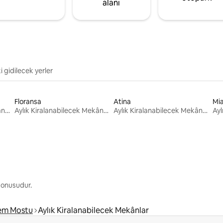
alanı
i gidilecek yerler
Floransa
Atina
Mi
Aylık Kiralanabilecek Mekânlar
Aylık Kiralanabilecek Mekânlar
Aylık Kiralanabilecek Mekânlar
 konusudur.
nem Mostu
Aylık Kiralanabilecek Mekânlar