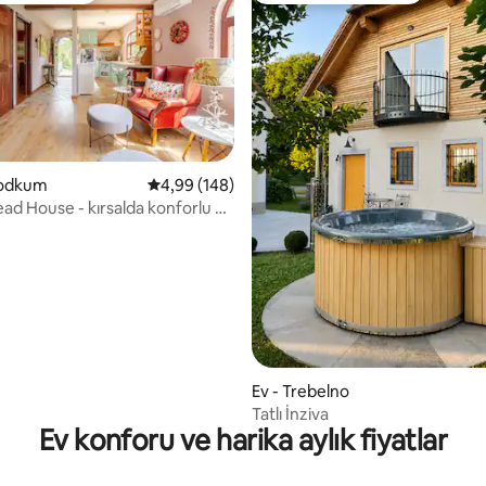
 Podkum
5 üzerinden ortalama 4,99 puan, 148 değerl
4,99 (148)
ad House - kırsalda konforlu bir
,91 puan, 222 değerlendirme
Ev - Trebelno
Tatlı İnziva
Ev konforu ve harika aylık fiyatlar