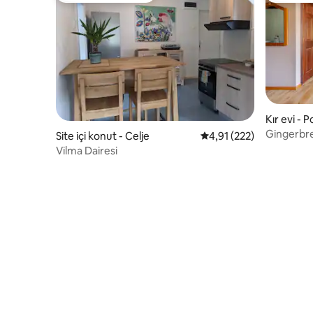
Kır evi -
Gingerbre
Site içi konut - Celje
5 üzerinden ortalama 4
4,91 (222)
kır evi
Vilma Dairesi