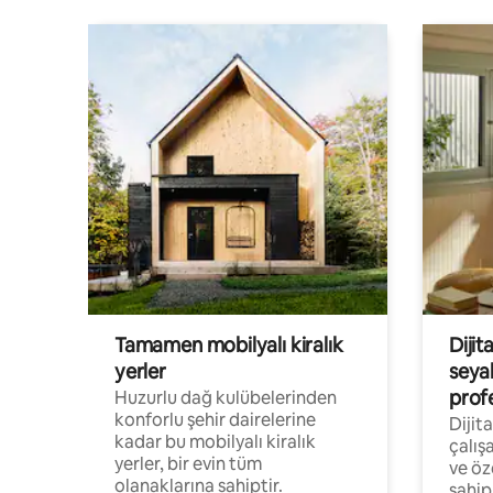
Tamamen mobilyalı kiralık
Dijit
yerler
seya
prof
Huzurlu dağ kulübelerinden
konforlu şehir dairelerine
Dijit
kadar bu mobilyalı kiralık
çalış
yerler, bir evin tüm
ve öz
olanaklarına sahiptir.
sahip