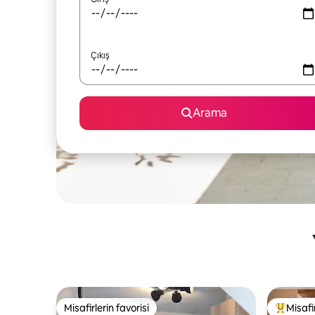
Çıkış
Arama
Misafirlerin favorisi
Misafir
Misafirlerin favorisi
Misafirle