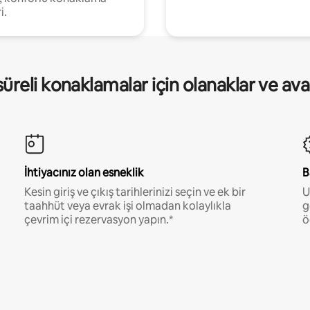
i.
üreli konaklamalar için olanaklar ve ava
İhtiyacınız olan esneklik
B
Kesin giriş ve çıkış tarihlerinizi seçin ve ek bir
U
taahhüt veya evrak işi olmadan kolaylıkla
g
çevrim içi rezervasyon yapın.*
ö