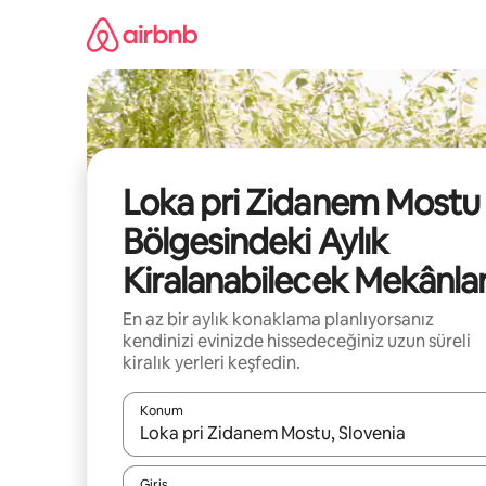
İçeriğe
atla
Loka pri Zidanem Mostu
Bölgesindeki Aylık
Kiralanabilecek Mekânla
En az bir aylık konaklama planlıyorsanız
kendinizi evinizde hissedeceğiniz uzun süreli
kiralık yerleri keşfedin.
Konum
Sonuçlar kullanılabilir olduğunda yukarı ve aşağı 
Giriş