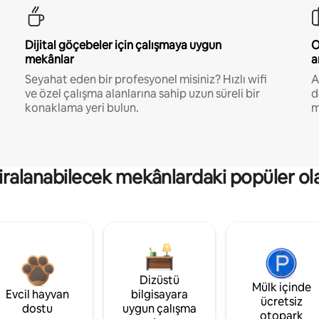
Dijital göçebeler için çalışmaya uygun
O
mekânlar
a
Seyahat eden bir profesyonel misiniz? Hızlı wifi
A
ve özel çalışma alanlarına sahip uzun süreli bir
d
konaklama yeri bulun.
m
kiralanabilecek mekânlardaki popüler ol
Dizüstü
Mülk içinde
Evcil hayvan
bilgisayara
ücretsiz
dostu
uygun çalışma
otopark