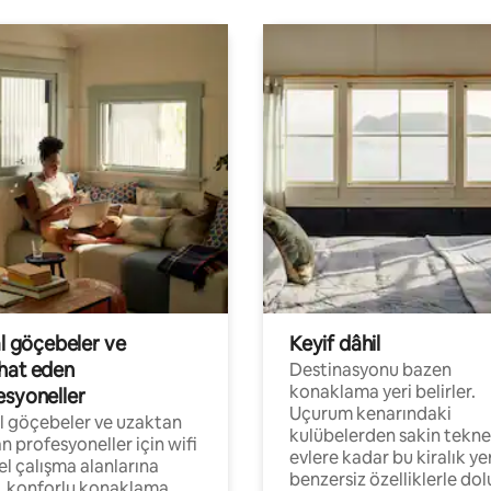
al göçebeler ve
Keyif dâhil
hat eden
Destinasyonu bazen
konaklama yeri belirler.
esyoneller
Uçurum kenarındaki
al göçebeler ve uzaktan
kulübelerden sakin tekne
an profesyoneller için wifi
evlere kadar bu kiralık ye
el çalışma alanlarına
benzersiz özelliklerle dol
, konforlu konaklama