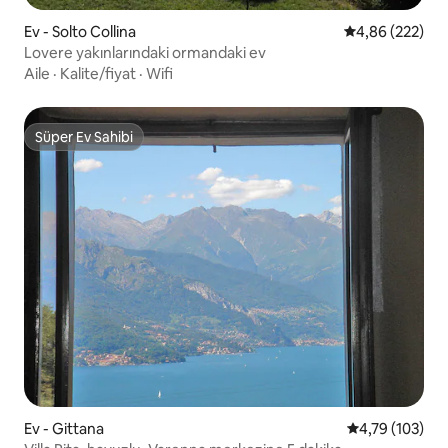
Ev - Solto Collina
5 üzerinden or
4,86 (222)
Lovere yakınlarındaki ormandaki ev
Aile
·
Kalite/fiyat
·
Wifi
Süper Ev Sahibi
Süper Ev Sahibi
Ev - Gittana
5 üzerinden o
4,79 (103)