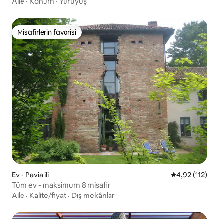
Aile
·
Konum
·
Yürüyüş
Misafirlerin favorisi
Misafirlerin favorisi
Ev - Pavia ili
5 üzerinden o
4,92 (112)
Tüm ev - maksimum 8 misafir
Aile
·
Kalite/fiyat
·
Dış mekânlar