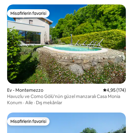
Misafirlerin favorisi
Misafirlerin favorisi
Ev - Montemezzo
5 üzerinden o
4,95 (174)
Havuzlu ve Como Gölü'nün güzel manzaralı Casa Monia
Konum
·
Aile
·
Dış mekânlar
Misafirlerin favorisi
Misafirlerin favorisi