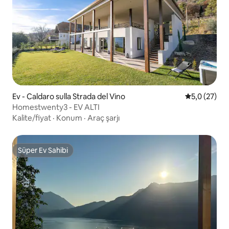
Ev - Caldaro sulla Strada del Vino
5 üzerinden
5,0 (27)
Homestwenty3 - EV ALTI
Kalite/fiyat
·
Konum
·
Araç şarjı
Süper Ev Sahibi
Süper Ev Sahibi