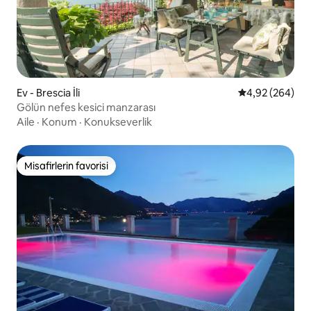
Ev - Brescia İli
5 üzerinden or
4,92 (264)
Gölün nefes kesici manzarası
Aile
·
Konum
·
Konukseverlik
Misafirlerin favorisi
Misafirlerin favorisi