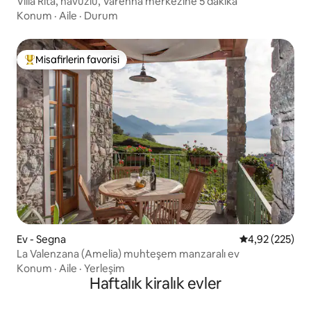
Villa Rita, havuzlu, Varenna merkezine 5 dakika
Konum
·
Aile
·
Durum
Misafirlerin favorisi
Misafirlerin favorilerinden en beğenilenler arasında
Ev - Segna
5 üzerinden or
4,92 (225)
La Valenzana (Amelia) muhteşem manzaralı ev
Konum
·
Aile
·
Yerleşim
Haftalık kiralık evler