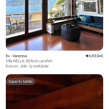
Ev - Varenna
5 üzerinden o
4,93 (44)
Villa NELLA: 80'lerin zarafeti
Konum
·
Aile
·
İç mekânlar
Süper Ev Sahibi
Süper Ev Sahibi