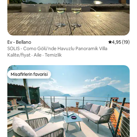
Ev - Bellano
5 üzerinden o
4,95 (19)
SOLIS - Como Gölü'nde Havuzlu Panoramik Villa
Kalite/fiyat
·
Aile
·
Temizlik
Misafirlerin favorisi
Misafirlerin favorisi