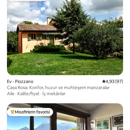
Ev - Piozzano
5 üzerinden o
4,93 (97)
Casa Rosa: Konfor, huzur ve muhteşem manzaralar
Aile
·
Kalite/fiyat
·
İç mekânlar
Misafirlerin favorisi
Misafirlerin favorilerinden en beğenilenler arasında