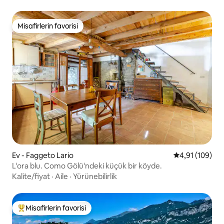
Misafirlerin favorisi
Misafirlerin favorisi
Ev - Faggeto Lario
5 üzerinden o
4,91 (109)
L'ora blu. Como Gölü'ndeki küçük bir köyde.
Kalite/fiyat
·
Aile
·
Yürünebilirlik
Misafirlerin favorisi
Misafirlerin favorilerinden en beğenilenler arasında