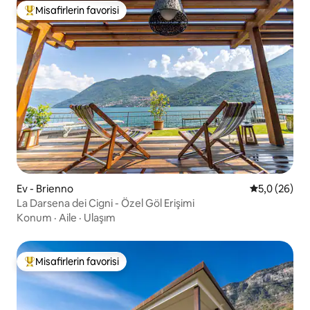
Misafirlerin favorisi
Misafirlerin favorilerinden en beğenilenler arasında
Ev - Brienno
5 üzerinden 
5,0 (26)
La Darsena dei Cigni - Özel Göl Erişimi
Konum
·
Aile
·
Ulaşım
Misafirlerin favorisi
Misafirlerin favorilerinden en beğenilenler arasında