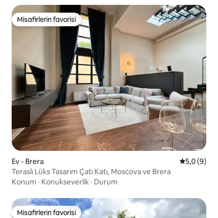
Misafirlerin favorisi
Misafirlerin favorisi
Ev - Brera
5 üzerinde
5,0 (9)
Teraslı Lüks Tasarım Çatı Katı, Moscova ve Brera
Konum
·
Konukseverlik
·
Durum
Misafirlerin favorisi
Misafirlerin favorisi