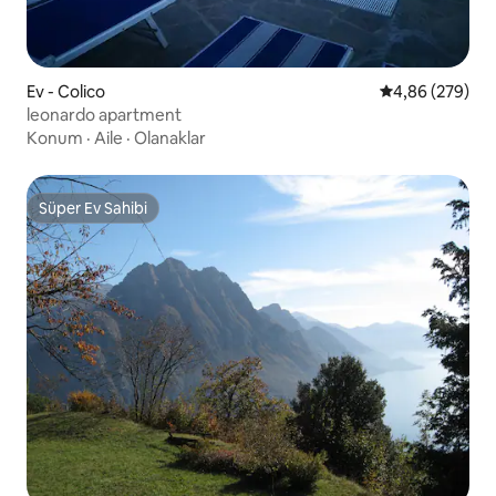
Ev - Colico
5 üzerinden or
4,86 (279)
leonardo apartment
Konum
·
Aile
·
Olanaklar
Süper Ev Sahibi
Süper Ev Sahibi