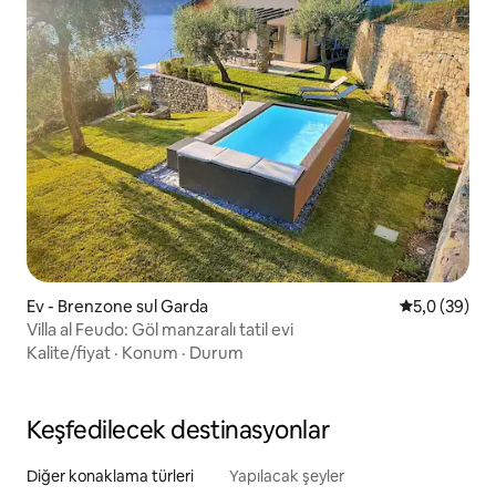
Ev - Brenzone sul Garda
5 üzerinden 
5,0 (39)
Villa al Feudo: Göl manzaralı tatil evi
Kalite/fiyat
·
Konum
·
Durum
Keşfedilecek destinasyonlar
Diğer konaklama türleri
Yapılacak şeyler