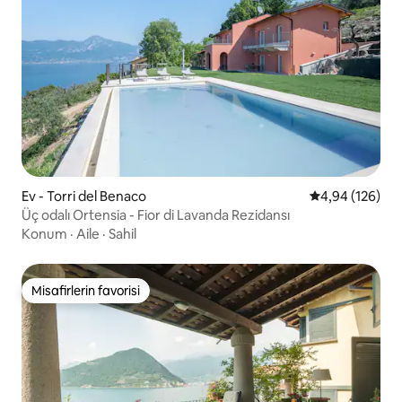
Ev - Torri del Benaco
5 üzerinden or
4,94 (126)
Üç odalı Ortensia - Fior di Lavanda Rezidansı
Konum
·
Aile
·
Sahil
Misafirlerin favorisi
Misafirlerin favorisi