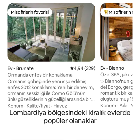
Misafirlerin favorisi
Misafirlerin favo
Misafirlerin favorisi
Misafirlerin favor
Ev - Bienno
Ev - Brunate
5 üzerinden ortalama 4,94 puan
4,94 (329)
Özel SPA, jakuzi, s
Ormanda enfes bir konaklama
manzaralı lüks ev
✨ Bienno'nun göbe
Ormanın göbeğinde yeni inşa edilmiş
del Borgo, gerçek
enfes 2012 konaklama: Yeni bir deneyim,
romantik bir kaçam
ormanın sessizliği ile Como Gölü'nün
oluşturulmuş 18. y
ünlü güzelliklerinin güzelliği arasında bir
evdir. Taş, ahşap ve
bağlantı arıyorsanız, işte burada:
Konum
·
Aile
·
Yakı
Konum
·
Kalite/fiyat
·
Havuz
saunalı ve Alp manz
brunate'de tatiliniz için sessiz, güzel,
Lombardiya bölgesindeki kiralık evlerde
SPA'ya eşlik ediyor. Özel banyolu King 
rahat, ferah bir durum. Bu büyüleyici ev,
popüler olanaklar
süit 75 inç 📺akıllı 
Brunate Köyü'nün yanındaki küçük bir
kanepe El işi 🍷 mu
ormanda, Como şehrine ve gölüne
mahzeni 🌄 Çatı Hı
sadece 15 dakika uzaklıktadır. Nefes