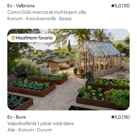
Ev - Valbrona
5 üzerinden
5,0 (10)
Como Gölü manzaralı muhteşem villa
Konum
·
Konukseverlik
·
Sessiz
Misafirlerin favorisi
Misafirlerin favorilerinden en beğenilenler arasında
Ev - Bure
5 üzerinden
5,0 (16)
Valpolicella'da 1 yatak odalı daire
Aile
·
Konum
·
Durum