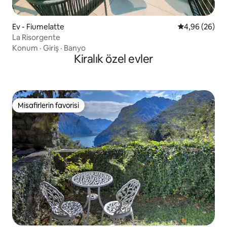
Ev - Fiumelatte
5 üzerinden o
4,96 (26)
La Risorgente
Konum
·
Giriş
·
Banyo
Kiralık özel evler
Misafirlerin favorisi
Misafirlerin favorisi