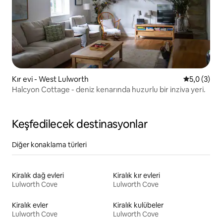
Kır evi - West Lulworth
5 üzerinde
5,0 (3)
Halcyon Cottage - deniz kenarında huzurlu bir inziva yeri.
Keşfedilecek destinasyonlar
Diğer konaklama türleri
Kiralık dağ evleri
Kiralık kır evleri
Lulworth Cove
Lulworth Cove
Kiralık evler
Kiralık kulübeler
Lulworth Cove
Lulworth Cove