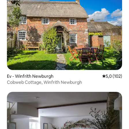
Ev - Winfrith Newburgh
5 üzerinden 
5,0 (102)
Cobweb Cottage, Winfrith Newburgh