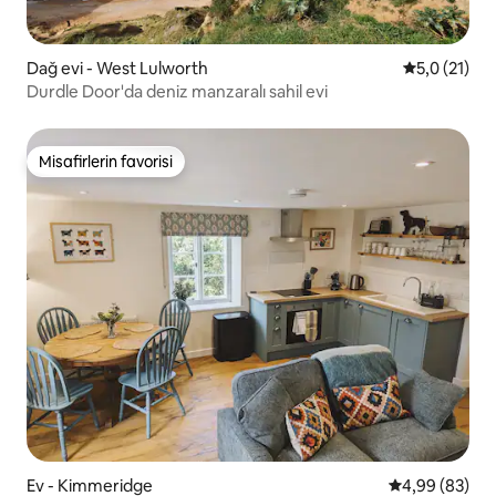
Dağ evi - West Lulworth
5 üzerinden
5,0 (21)
Durdle Door'da deniz manzaralı sahil evi
Misafirlerin favorisi
Misafirlerin favorisi
Ev - Kimmeridge
5 üzerinden o
4,99 (83)