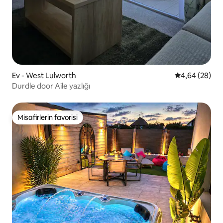
Ev - West Lulworth
5 üzerinden o
4,64 (28)
Durdle door Aile yazlığı
Misafirlerin favorisi
Misafirlerin favorisi