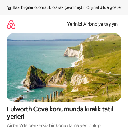
İçeriğe
Bazı bilgiler otomatik olarak çevrilmiştir. 
Orijinal dilde göster
atla
Yerinizi Airbnb'ye taşıyın
Lulworth Cove konumunda kiralık tatil
yerleri
Airbnb'de benzersiz bir konaklama yeri bulup