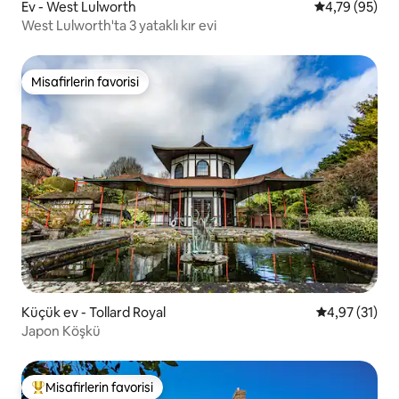
Ev - West Lulworth
5 üzerinden o
4,79 (95)
West Lulworth'ta 3 yataklı kır evi
Misafirlerin favorisi
Misafirlerin favorisi
Küçük ev - Tollard Royal
5 üzerinden 
4,97 (31)
Japon Köşkü
Misafirlerin favorisi
Misafirlerin favorilerinden en beğenilenler arasında