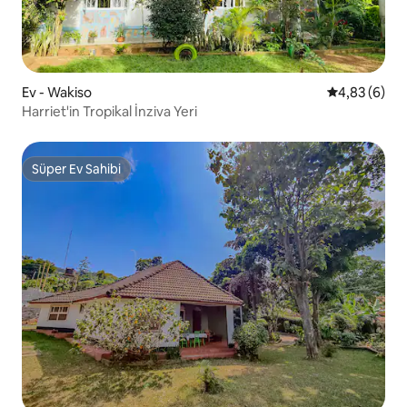
Ev - Wakiso
5 üzerinden 
4,83 (6)
Harriet'in Tropikal İnziva Yeri
Süper Ev Sahibi
Süper Ev Sahibi