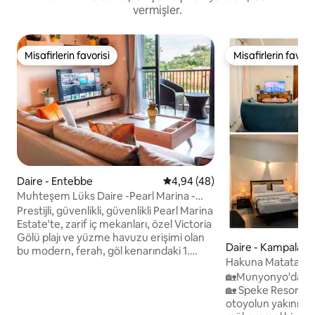
vermişler.
Misafirlerin favorisi
Misafirlerin favoris
Misafirlerin favorisi
Misafirlerin favoris
Daire - Entebbe
5 üzerinden ortalama 4,94 pua
4,94 (48)
Muhteşem Lüks Daire -Pearl Marina -
Entebbe
Prestijli, güvenlikli, güvenlikli Pearl Marina
Estate'te, zarif iç mekanları, özel Victoria
Gölü plajı ve yüzme havuzu erişimi olan
Daire - Kampala
bu modern, ferah, göl kenarındaki 1.
Hakuna Matata | S
kattaki dairede mükemmel bir kaçamak
| Munyonyo
🏡Munyonyo'da Ha
yapın. Tamamen mobilyalı, konfor ve
🏡 Speke Resort, Victoria Gölü ve
uzun konaklamalar için donatılmıştır.
otoyolun yakınında
Kendi kendine giriş, ücretsiz 5G kablosuz