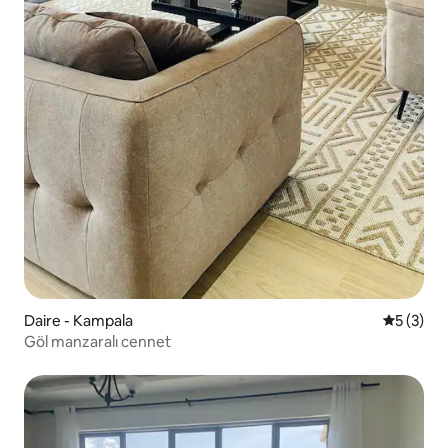
Daire - Kampala
5 üzerin
5 (3)
Göl manzaralı cennet