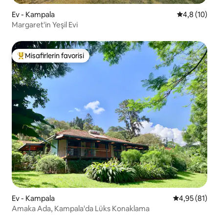
Ev - Kampala
5 üzerinden
4,8 (10)
Margaret'in Yeşil Evi
Misafirlerin favorisi
Misafirlerin favorilerinden en beğenilenler arasında
Ev - Kampala
5 üzerinden o
4,95 (81)
Amaka Ada, Kampala'da Lüks Konaklama