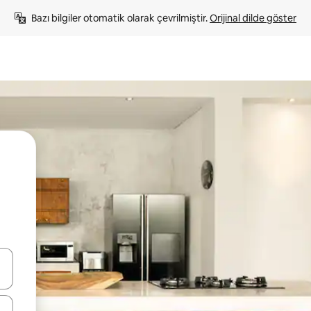
Bazı bilgiler otomatik olarak çevrilmiştir. 
Orijinal dilde göster
oklarıyla gezinin veya dokunarak ya da kaydırma hareketleriyle keşfedin