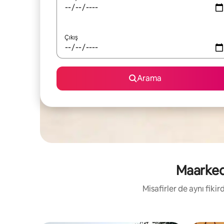
Çıkış
Arama
Maarkeda
Misafirler de aynı fik