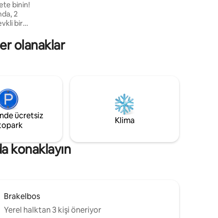
ete binin!
başlamak ister misiniz? Ardından tesiste
nda, 2
lezzetli bir kahvaltı kutusu sipariş
vkli bir
edebilirsiniz.
Ortak
ler olanaklar
dinlenin.
yürüyüş ya
rdından
avuzuna
bunlar
inde ücretsiz
Klima
topark
da konaklayın
Brakelbos
Yerel halktan 3 kişi öneriyor