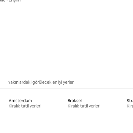
ama 5 puan, 5 değerlendirme
Yakınlardaki görülecek en iyi yerler
Amsterdam
Brüksel
St
Kiralık tatil yerleri
Kiralık tatil yerleri
Kira