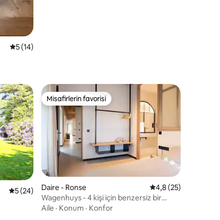
5 üzerinden ortalama 5 puan, 14 değerlendirme
5 (14)
Misafirlerin favorisi
Misafirlerin favorisi
Daire - Ronse
5 üzerinden ortalam
4,8 (25)
5 üzerinden ortalama 5 puan, 24 değerlendirme
5 (24)
Wagenhuys - 4 kişi için benzersiz bir
endirme
şekilde yenilenmiş tarihi bina
Aile
·
Konum
·
Konfor