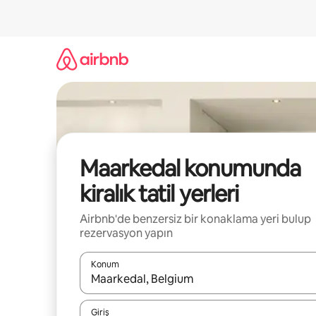
İçeriğe
atla
Maarkedal konumunda
kiralık tatil yerleri
Airbnb'de benzersiz bir konaklama yeri bulup
rezervasyon yapın
Konum
Sonuçlar kullanılabilir olduğunda yukarı ve aşağı 
Giriş