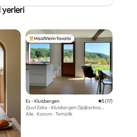
 yerleri
Misafirlerin favorisi
Misafirlerin favorilerinden en beğenilenler arasında
endirme
Ev - Kluisbergen
5 üzerinden ortal
5 (17)
Zjuul Zeke - Kluisbergen (Spijkerbos
manzarası)
Aile
·
Konum
·
Temizlik