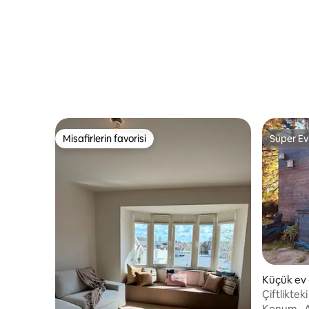
Misafirlerin favorisi
Süper Ev
Misafirlerin favorisi
Süper Ev
Küçük ev 
Çiftlikteki
Konum
·
A