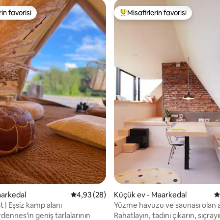
rin favorisi
Misafirlerin favorisi
rin favorisi
Misafirlerin favorilerinden en b
4,85 puan, 27 değerlendirme
aarkedal
5 üzerinden ortalama 4,93 puan, 28 değerl
4,93 (28)
Küçük ev - Maarkedal
5
 | Eşsiz kamp alanı
Yüzme havuzu ve saunası olan 
harika bir ev
dennes'in geniş tarlalarının
Rahatlayın, tadını çıkarın, sıçrayı