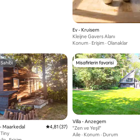
Ev - Kruisem
Kleijne Gavers Alanı
Konum
·
Erişim
·
Olanaklar
 Sahibi
Misafirlerin favorisi
 Sahibi
Misafirlerin favorisi
Villa - Anzegem
- Maarkedal
5 üzerinden ortalama 4,81 puan, 37 değerl
4,81 (37)
"Zen ve Yeşil"
 Tiny
Aile
·
Konum
·
Durum
ile
·
Erişim