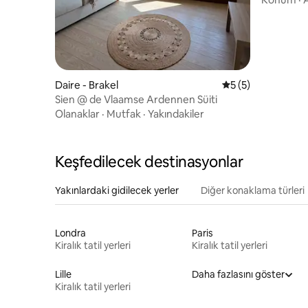
Daire - Brakel
5 üzerinden ortal
5 (5)
Sien @ de Vlaamse Ardennen Süiti
Olanaklar
·
Mutfak
·
Yakındakiler
Keşfedilecek destinasyonlar
Yakınlardaki gidilecek yerler
Diğer konaklama türleri
Londra
Paris
Kiralık tatil yerleri
Kiralık tatil yerleri
Lille
Daha fazlasını göster
Kiralık tatil yerleri