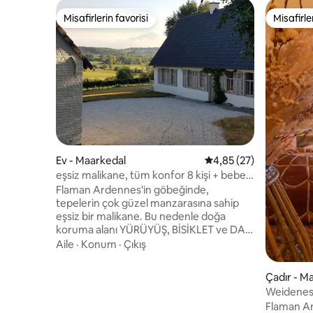
Misafirlerin favorisi
Misafirle
Misafirlerin favorisi
Misafirle
Ev - Maarkedal
5 üzerinden ortalama 
4,85 (27)
eşsiz malikane, tüm konfor 8 kişi + bebek
yatağı
Flaman Ardennes'in göbeğinde,
tepelerin çok güzel manzarasına sahip
eşsiz bir malikane. Bu nedenle doğa
koruma alanı YÜRÜYÜŞ, BİSİKLET ve DAĞ
BİSİKLETİ için idealdir. Güneşlenme
Aile
·
Konum
·
Çıkış
terası, 3 yatak odası (biri zemin katta + 2'si
1. katta), 2 banyo (biri zemin katta ve biri
Çadır - M
1. katta), 2 ayrı tuvalet (biri zemin katta +
Weidenest
biri 1. katta), oturma odası, yemek alanı,
Flaman Ar
beşik + mama sandalyesi, tam donanımlı