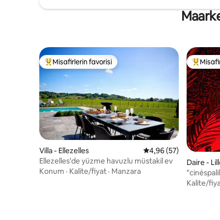
Maarked
Misafirlerin favorisi
Misafir
Misafirlerin favorilerinden en beğenilenler arasında
Misafirle
Villa - Ellezelles
5 üzerinden ortalama 
4,96 (57)
Ellezelles'de yüzme havuzlu müstakil ev
Daire - Lil
Konum
·
Kalite/fiyat
·
Manzara
"cinéspali
Kalite/fiy