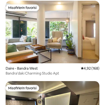
Misafirlerin favorisi
Misafirlerin favorisi
Daire - Bandra West
5 üzerinden or
4,92 (168)
Bandra'daki Charming Studio Apt
Misafirlerin favorisi
Misafirlerin favorisi