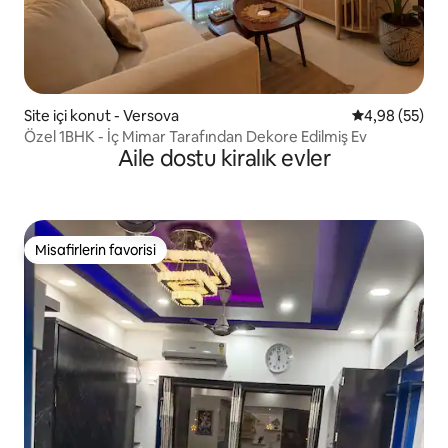
Site içi konut - Versova
5 üzerinden o
4,98 (55)
Özel 1BHK - İç Mimar Tarafından Dekore Edilmiş Ev
Aile dostu kiralık evler
Misafirlerin favorisi
Misafirlerin favorisi