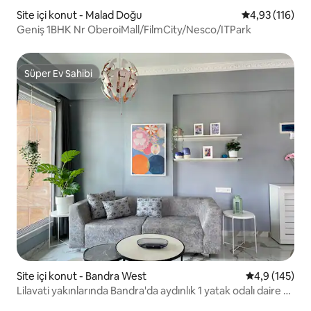
Site içi konut - Malad Doğu
5 üzerinden o
4,93 (116)
Geniş 1BHK Nr OberoiMall/FilmCity/Nesco/ITPark
Süper Ev Sahibi
Süper Ev Sahibi
Site içi konut - Bandra West
5 üzerinden o
4,9 (145)
Lilavati yakınlarında Bandra'da aydınlık 1 yatak odalı daire -
5