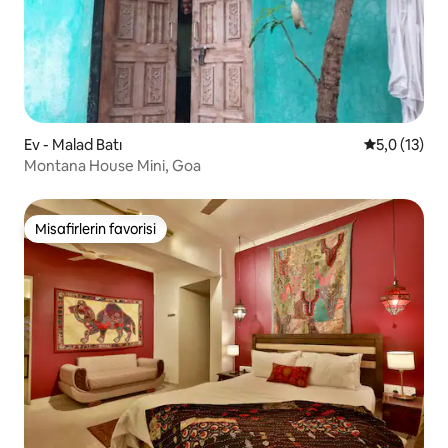
Ev - Malad Batı
5 üzerinden
5,0 (13)
Montana House Mini, Goa
Misafirlerin favorisi
Misafirlerin favorisi