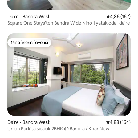
Daire - Bandra West
5 üzerinden or
4,86 (167)
Square One Stays'ten Bandra W'de Nino 1 yatak odalı daire
Misafirlerin favorisi
Misafirlerin favorisi
Daire - Bandra West
5 üzerinden or
4,88 (164)
Union Park'ta sıcacık 2BHK @ Bandra / Khar New