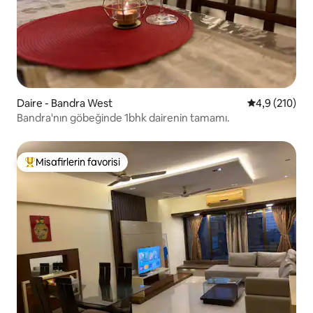
Daire - Bandra West
5 üzerinden o
4,9 (210)
Bandra'nın göbeğinde 1bhk dairenin tamamı.
Misafirlerin favorisi
Misafirlerin favorilerinden en beğenilenler arasında