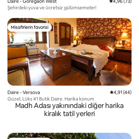
Daire - Goregaon West
5 üzerinden o
4,96 (73)
Şehirdeki yuva ve ücretsiz gülümsemeler!
Misafirlerin favorisi
Misafirlerin favorisi
Daire - Versova
5 üzerinden 
4,91 (44)
Güzel, Lüks #1 Butik Daire. Harika konum
Madh Adası yakınındaki diğer harika
kiralık tatil yerleri