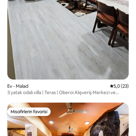
Ev - Malad
5 üzerinden
5,0 (23)
3 yatak odalı villa | Teras | Oberoi Alışveriş Merkezi ve
NESCO yakınında
Misafirlerin favorisi
Misafirlerin favorisi