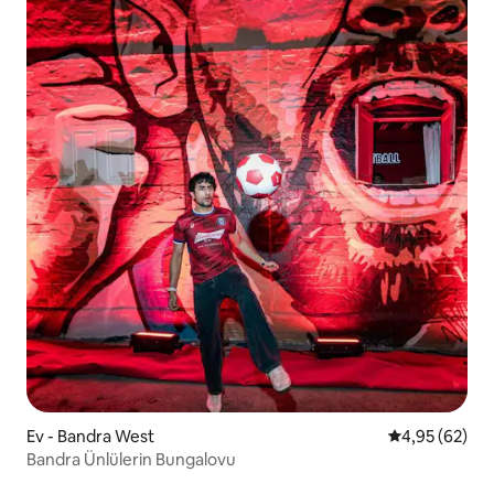
Ev - Bandra West
5 üzerinden o
4,95 (62)
Bandra Ünlülerin Bungalovu