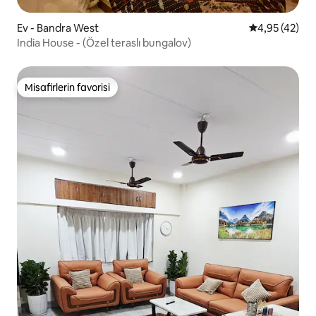
Ev - Bandra West
5 üzerinden o
4,95 (42)
India House - (Özel teraslı bungalov)
Misafirlerin favorisi
Misafirlerin favorisi