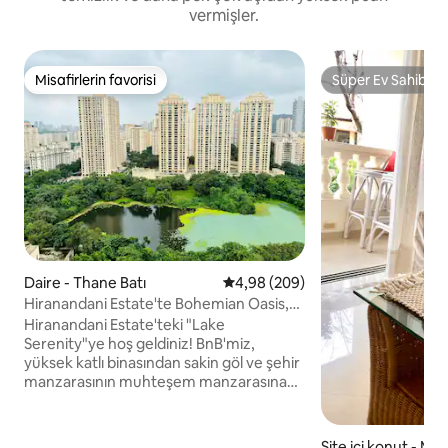
vermişler.
Misafirlerin favorisi
Süper Ev Sahibi
Misafirlerin favorisi
Süper Ev Sahibi
Daire - Thane Batı
5 üzerinden ortalama 4,98 puan
4,98 (209)
Hiranandani Estate'te Bohemian Oasis,
Lake Serenity
Hiranandani Estate'teki "Lake
Serenity"ye hoş geldiniz! BnB'miz,
yüksek katlı binasından sakin göl ve şehir
manzarasının muhteşem manzarasına
sahiptir. Sabah kahvenizin/akşam
şarabınızın tadını doğanın yatıştırıcı
manzaraları ve sesleri arasında çıkarın.
Site içi konut - Mal