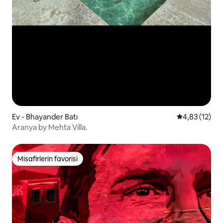
Ev - Bhayander Batı
5 üzerinden 
4,83 (12)
Aranya by Mehta Villa.
Misafirlerin favorisi
Misafirlerin favorisi