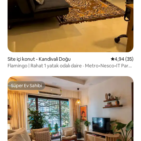
Site içi konut - Kandivali Doğu
5 üzerinden o
4,94 (35)
Flamingo | Rahat 1 yatak odalı daire · Metro•Nesco•IT Park
yakınında.
Süper Ev Sahibi
Süper Ev Sahibi