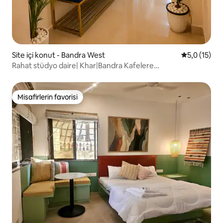
Site içi konut - Bandra West
5 üzerinden
5,0 (15)
Rahat stüdyo daire| Khar|Bandra Kafelere
yürüyün|Alışveriş|
Misafirlerin favorisi
Misafirlerin favorisi