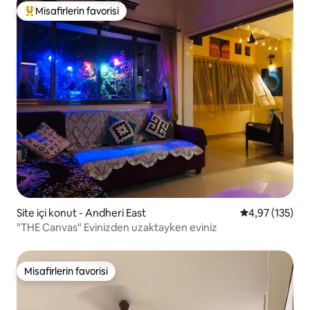
Misafirlerin favorisi
Misafirlerin favorilerinden en beğenilenler arasında
Site içi konut - Andheri East
5 üzerinden o
4,97 (135)
"THE Canvas" Evinizden uzaktayken eviniz
Misafirlerin favorisi
Misafirlerin favorisi