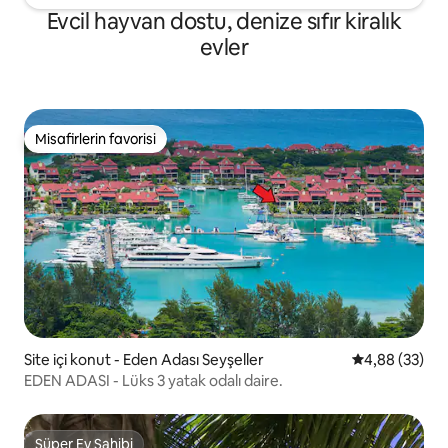
Evcil hayvan dostu, denize sıfır kiralık
evler
Misafirlerin favorisi
Misafirlerin favorisi
Site içi konut - Eden Adası Seyşeller
5 üzerinden o
4,88 (33)
EDEN ADASI - Lüks 3 yatak odalı daire.
Süper Ev Sahibi