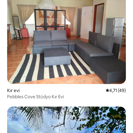
Kır evi
5 üzerinden 
4,71 (49)
Pebbles Cove Stüdyo Kır Evi