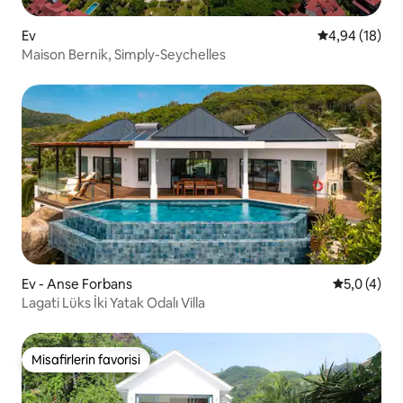
Ev
5 üzerinden o
4,94 (18)
Maison Bernik, Simply-Seychelles
Ev - Anse Forbans
5 üzerinde
5,0 (4)
Lagati Lüks İki Yatak Odalı Villa
Misafirlerin favorisi
Misafirlerin favorisi