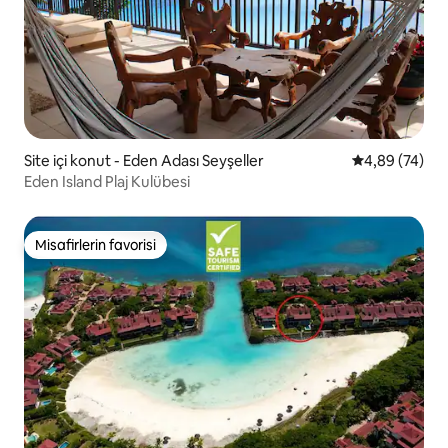
Site içi konut - Eden Adası Seyşeller
5 üzerinden o
4,89 (74)
Eden Island Plaj Kulübesi
Misafirlerin favorisi
Misafirlerin favorisi