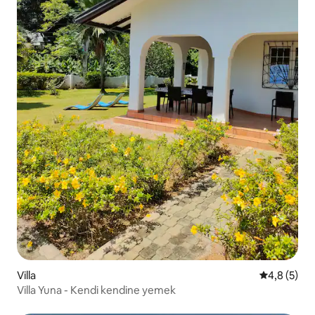
Villa
5 üzerinde
4,8 (5)
Villa Yuna - Kendi kendine yemek