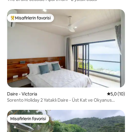
Misafirlerin favorisi
Misafirlerin favorilerinden en beğenilenler arasında
Daire - Victoria
5 üzerinden
5,0 (10)
Sorento Holiday 2 Yataklı Daire - Üst Kat ve Okyanus
Manzarası
Misafirlerin favorisi
Misafirlerin favorisi