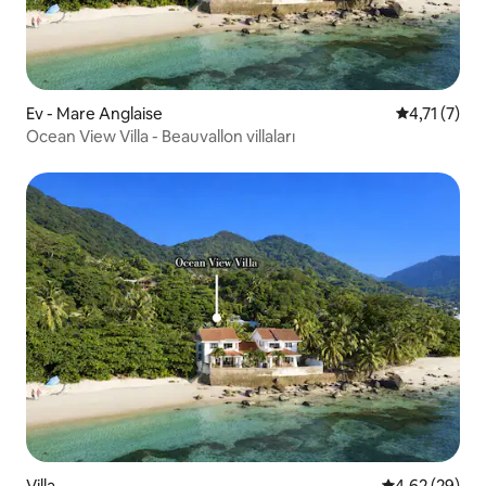
Ev - Mare Anglaise
5 üzerinden
4,71 (7)
Ocean View Villa - Beauvallon villaları
Villa
5 üzerinden o
4,62 (29)