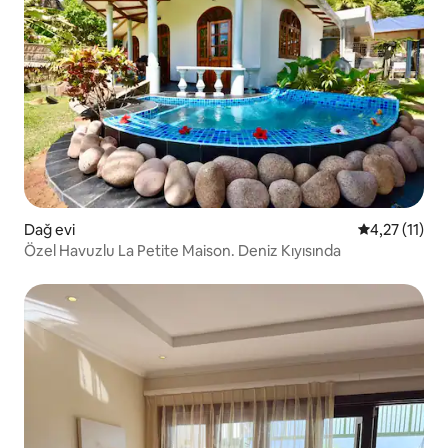
Dağ evi
5 üzerinden 
4,27 (11)
Özel Havuzlu La Petite Maison. Deniz Kıyısında