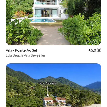
Villa - Pointe Au Sel
5 üzerinde
5,0 (8)
Lyla Beach Villa Seyşeller