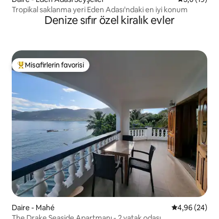
Tropikal saklanma yeri Eden Adası'ndaki en iyi konum
Denize sıfır özel kiralık evler
Misafirlerin favorisi
Misafirlerin favorilerinden en beğenilenler arasında
Daire - Mahé
5 üzerinden o
4,96 (24)
The Drake Seaside Apartmanı - 2 yatak odası