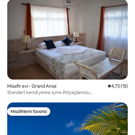
Misafir evi - Grand Anse
5 üzerinden 
4,73 (15)
Standart kendi yeme içme ihtiyaçlarınızı
karşılayabileceğiniz villa - Belle Vacance
Misafirlerin favorisi
Misafirlerin favorisi