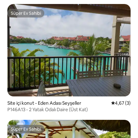
Süper Ev Sahibi
Süper Ev Sahibi
Site içi konut - Eden Adası Seyşeller
5 üzerinden 
4,67 (3)
P146A13 - 2 Yatak Odalı Daire (Üst Kat)
Süper Ev Sahibi
Süper Ev Sahibi