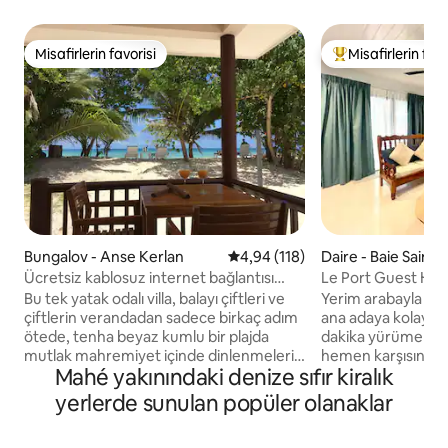
Misafirlerin favorisi
Misafirlerin favo
Misafirlerin favorisi
Misafirlerin favor
Bungalov - Anse Kerlan
5 üzerinden ortalama 4,94 puan
4,94 (118)
Daire - Baie Saint
Ücretsiz kablosuz internet bağlantısı
Le Port Guest Hous
olan gözlerden uzak sahil villası
Bu tek yatak odalı villa, balayı çiftleri ve
Yerim arabayla 2 
çiftlerin verandadan sadece birkaç adım
ana adaya kolay ada
ötede, tenha beyaz kumlu bir plajda
dakika yürüme mes
mutlak mahremiyet içinde dinlenmeleri
hemen karşısındaki
Mahé yakınındaki denize sıfır kiralık
için idealdir. Villa, Seyşeller'in en güzel
taşıma kolayca değe
plajlarından ikisi olan Anse Georgette ve
Havaalanı arabayla
yerlerde sunulan popüler olanaklar
Anse Lazio plajı ile çevrilidir. Mağazalara,
mesafededir. Yakın
restoranlara, paket servis yemek
kahvaltı ihtiyaçların