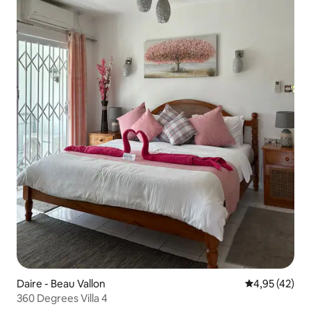
Daire - Beau Vallon
5 üzerinden o
4,95 (42)
360 Degrees Villa 4