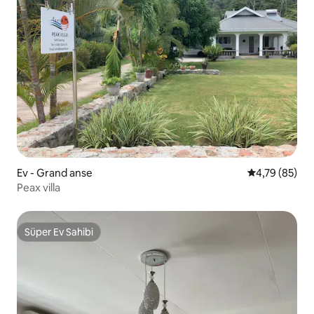
Ev - Grand anse
5 üzerinden o
4,79 (85)
Peax villa
Süper Ev Sahibi
Süper Ev Sahibi