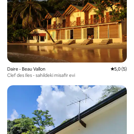
Daire - Beau Vallon
5 üzerinde
5,0 (5)
Clef des Iles - sahildeki misafir evi