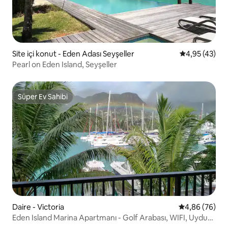
Site içi konut - Eden Adası Seyşeller
5 üzerinden o
4,95 (43)
Pearl on Eden Island, Seyşeller
Süper Ev Sahibi
Süper Ev Sahibi
Daire - Victoria
5 üzerinden o
4,86 (76)
Eden Island Marina Apartmanı - Golf Arabası, WIFI, Uydu
TV + Havuz