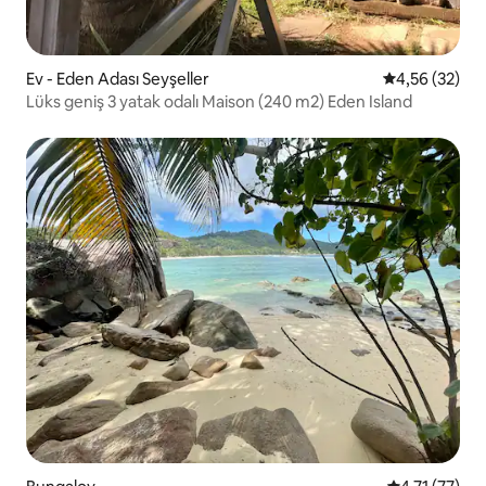
Ev - Eden Adası Seyşeller
5 üzerinden o
4,56 (32)
Lüks geniş 3 yatak odalı Maison (240 m2) Eden Island