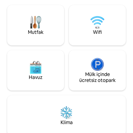
dükkanına ve havaalanına yakındır.
dakika yürüme mes
Praslin Adası, Mahe'deki uluslararası
dükkanı var. Kelim
havaalanına uçakla sadece 15 dakika
plajı anlamına gel
mesafededir ve çevredeki diğer adaları
küçük bir plajdayız
keşfetmek için iyi bir konumdadır.
görmek için ulaşıma
Mutfak
Wifi
Mülk içinde
Havuz
ücretsiz otopark
Klima