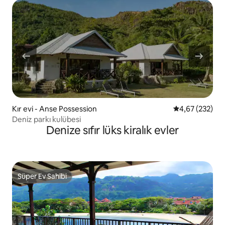
Kır evi - Anse Possession
5 üzerinden or
4,67 (232)
Deniz parkı kulübesi
Denize sıfır lüks kiralık evler
Süper Ev Sahibi
Süper Ev Sahibi