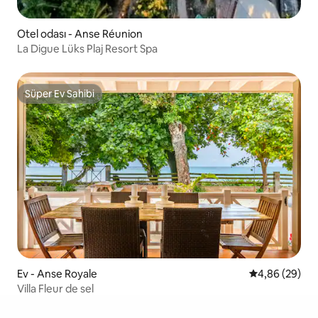
Otel odası - Anse Réunion
La Digue Lüks Plaj Resort Spa
Süper Ev Sahibi
Süper Ev Sahibi
Ev - Anse Royale
5 üzerinden o
4,86 (29)
Villa Fleur de sel