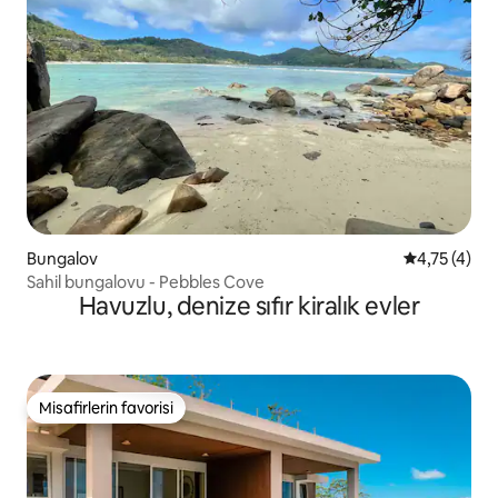
Bungalov
5 üzerinden
4,75 (4)
Sahil bungalovu - Pebbles Cove
Havuzlu, denize sıfır kiralık evler
Misafirlerin favorisi
Misafirlerin favorisi