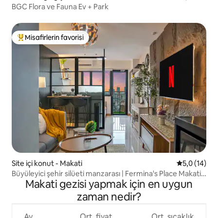
BGC Flora ve Fauna Ev + Park
Misafirlerin favorisi
Misafirlerin favorilerinden en beğenilenler arasında
Site içi konut - Makati
5 üzerinden
5,0 (14)
Büyüleyici şehir silüeti manzarası | Fermina's Place Makati
Makati gezisi yapmak için en uygun
CBD
zaman nedir?
Ay
Ort. fiyat
Ort. sıcaklık