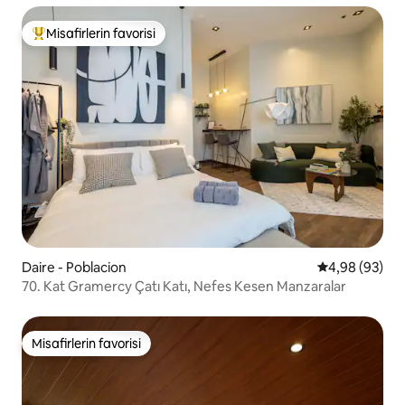
Misafirlerin favorisi
Misafirlerin favorilerinden en beğenilenler arasında
Daire - Poblacion
5 üzerinden o
4,98 (93)
70. Kat Gramercy Çatı Katı, Nefes Kesen Manzaralar
Misafirlerin favorisi
Misafirlerin favorisi