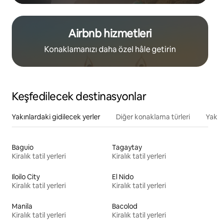
Airbnb hizmetleri
Konaklamanızı daha özel hâle getirin
Keşfedilecek destinasyonlar
Yakınlardaki gidilecek yerler
Diğer konaklama türleri
Yakı
Baguio
Tagaytay
Kiralık tatil yerleri
Kiralık tatil yerleri
Iloilo City
El Nido
Kiralık tatil yerleri
Kiralık tatil yerleri
Manila
Bacolod
Kiralık tatil yerleri
Kiralık tatil yerleri