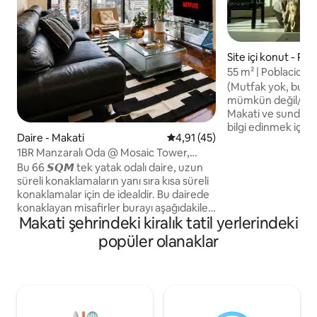
Site içi konut - Po
55 m² | Poblacion M
kulübesi
(Mutfak yok, bu y
mümkün değil/izin verilm
Makati ve sundukla
bilgi edinmek içi
Daire - Makati
5 üzerinden ortalama 4,91 pua
4,91 (45)
okuyun.) En yeni konaklama yerimiz
1BR Manzaralı Oda @ Mosaic Tower,
Poblacion'daki Th
Greenbelt
geldiniz. Klasik kulübeye farklı bir bakış
Bu 66 𝙎𝙌𝙈 tek yatak odalı daire, uzun
açısı: Her zamanki
süreli konaklamaların yanı sıra kısa süreli
duvarlar ve minimal
konaklamalar için de idealdir. Bu dairede
Sadece bir orman 
konaklayan misafirler burayı aşağıdakiler
Makati şehrindeki kiralık tatil yerlerindeki
özellikleri. Havalı çocukların, sanatçıların
için rezerve eder: ★ Şehrin köşe
ve hobi meraklıları
manzarası ★ İç tasarım uzmanları
popüler olanaklar
galerilerini ve duv
tarafından tasarlanmış iç mekanlar ★
ziyaret etmek için t
Cana yakın personel Konumu ★ çok iyi,
Greenbelt Alışveriş Merkezi ve
Havalimanı yakınında. ★ Havuz ve spor
salonu olanakları mevcut Daire şu
adrestedir: İyi restoranların ve alışverişin