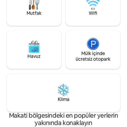
olduğu Makati CBD'de bulunuyor.
Greenbelt Alışveriş Merkezi sadece
Mutfak
Wifi
yürüme mesafesinde, turistleri ziyaret
etmek için çok ideal.
Mülk içinde
Havuz
ücretsiz otopark
Klima
Makati bölgesindeki en popüler yerlerin
yakınında konaklayın