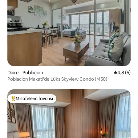
Daire - Poblacion
5 üzerinde
4,8 (5)
Poblacion Makati'de Lüks Skyview Condo (M50)
Misafirlerin favorisi
Misafirlerin favorilerinden en beğenilenler arasında