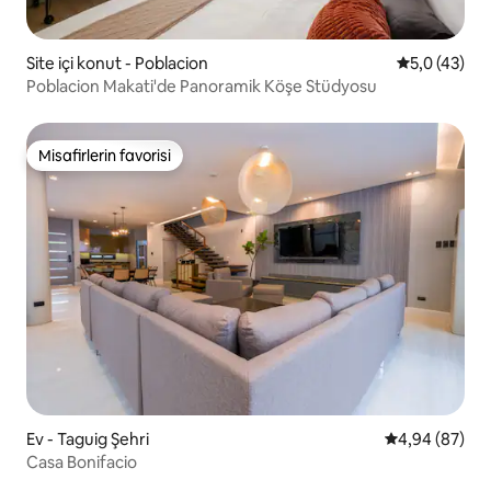
Site içi konut - Poblacion
5 üzerinden
5,0 (43)
Poblacion Makati'de Panoramik Köşe Stüdyosu
Misafirlerin favorisi
Misafirlerin favorisi
Ev - Taguig Şehri
5 üzerinden o
4,94 (87)
Casa Bonifacio