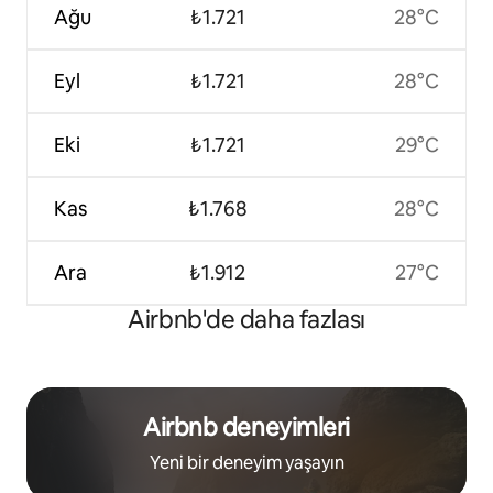
Ağu
₺1.721
28°C
Eyl
₺1.721
28°C
Eki
₺1.721
29°C
Kas
₺1.768
28°C
Ara
₺1.912
27°C
Airbnb'de daha fazlası
Airbnb deneyimleri
Yeni bir deneyim yaşayın