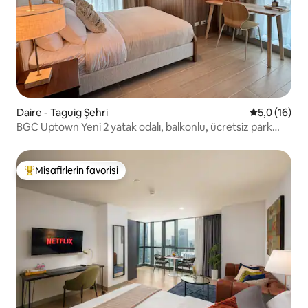
Daire - Taguig Şehri
5 üzerinden
5,0 (16)
BGC Uptown Yeni 2 yatak odalı, balkonlu, ücretsiz park
yeri
Misafirlerin favorisi
Misafirlerin favorilerinden en beğenilenler arasında