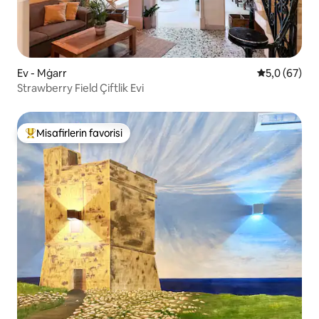
Ev - Mġarr
5 üzerinden 
5,0 (67)
Strawberry Field Çiftlik Evi
Misafirlerin favorisi
Misafirlerin favorilerinden en beğenilenler arasında