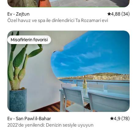
Ev - Zejtun
5 üzerinden o
4,88 (34)
Özel havuz ve spa ile dinlendirici Ta Rozamari evi
Misafirlerin favorisi
Misafirlerin favorisi
Ev - San Pawl il-Bahar
5 üzerinden 
4,9 (78)
2022'de yenilendi: Denizin sesiyle uyuyun