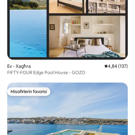
Ev - Xagħra
5 üzerinden or
4,84 (137)
FIFTY-FOUR Edge Pool House - GOZO
Misafirlerin favorisi
Misafirlerin favorisi