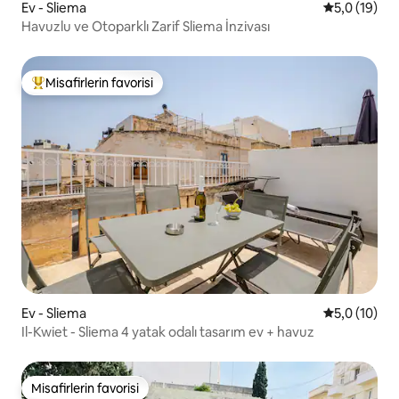
Ev - Sliema
5 üzerinden
5,0 (19)
Havuzlu ve Otoparklı Zarif Sliema İnzivası
Misafirlerin favorisi
Misafirlerin favorilerinden en beğenilenler arasında
Ev - Sliema
5 üzerinden
5,0 (10)
Il-Kwiet - Sliema 4 yatak odalı tasarım ev + havuz
Misafirlerin favorisi
Misafirlerin favorisi