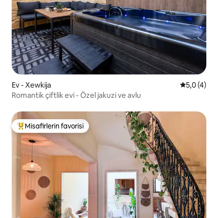
Ev - Xewkija
5 üzerinde
5,0 (4)
Romantik çiftlik evi - Özel jakuzi ve avlu
Misafirlerin favorisi
Misafirlerin favorilerinden en beğenilenler arasında