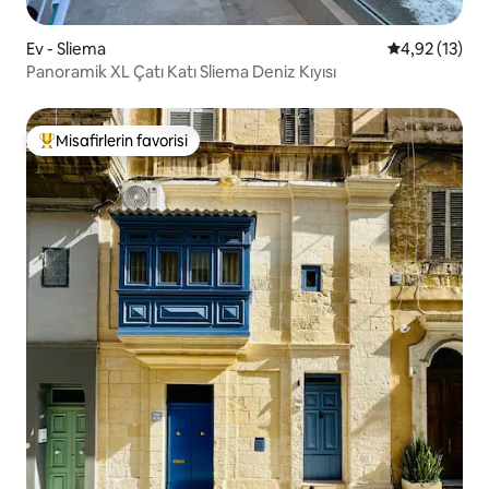
Ev - Sliema
5 üzerinden 
4,92 (13)
Panoramik XL Çatı Katı Sliema Deniz Kıyısı
Misafirlerin favorisi
Misafirlerin favorilerinden en beğenilenler arasında