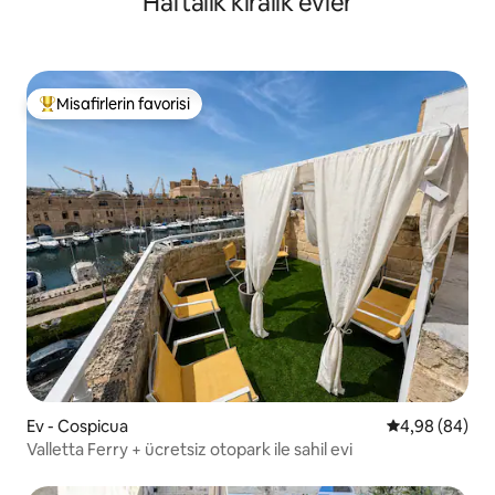
Haftalık kiralık evler
Misafirlerin favorisi
Misafirlerin favorilerinden en beğenilenler arasında
Ev - Cospicua
5 üzerinden o
4,98 (84)
Valletta Ferry + ücretsiz otopark ile sahil evi