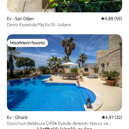
Ev - San Giljan
5 üzerinden o
4,88 (59)
Deniz Kıyısında Plaj Evi St. Julians
Misafirlerin favorisi
Misafirlerin favorisi
Ev - Gharb
5 üzerinden o
4,97 (32)
Gozo'nun Bebbuxa Çiftlik Evinde dinlenin: Havuz ve
barbekü