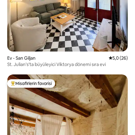
Ev - San Giljan
5 üzerinden 
5,0 (26)
St. Julian's'ta büyüleyici Viktorya dönemi sıra evi
Misafirlerin favorisi
Misafirlerin favorilerinden en beğenilenler arasında