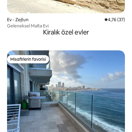
Ev - Zejtun
5 üzerinden o
4,76 (37)
Geleneksel Malta Evi
Kiralık özel evler
Misafirlerin favorisi
Misafirlerin favorisi