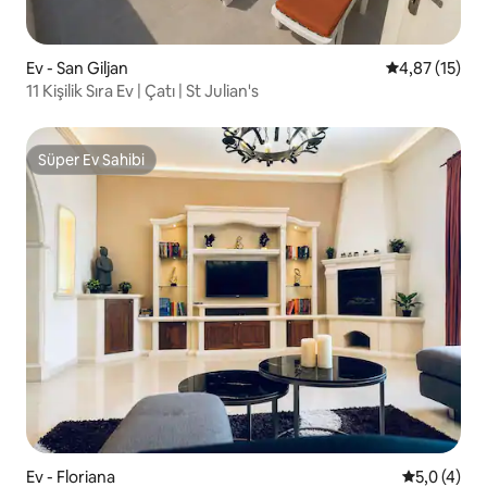
Ev - San Giljan
5 üzerinden 
4,87 (15)
11 Kişilik Sıra Ev | Çatı | St Julian's
Süper Ev Sahibi
Süper Ev Sahibi
Ev - Floriana
5 üzerinde
5,0 (4)