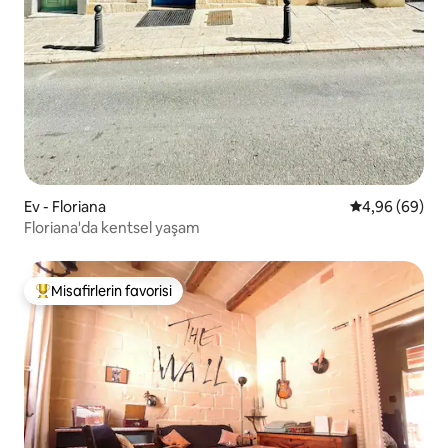
Ev - Floriana
5 üzerinden o
4,96 (69)
Floriana'da kentsel yaşam
Misafirlerin favorisi
Misafirlerin favorilerinden en beğenilenler arasında