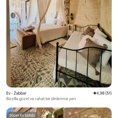
Ev - Żabbar
5 üzerinden o
4,98 (51)
Bizzilla güzel ve rahat bir dinlenme yeri
Süper Ev Sahibi
Süper Ev Sahibi