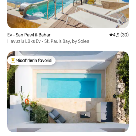
Ev - San Pawl il-Bahar
5 üzerinden 
4,9 (30)
Havuzlu Lüks Ev - St. Pauls Bay, by Solea
Misafirlerin favorisi
Misafirlerin favorilerinden en beğenilenler arasında