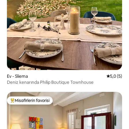
Ev - Sliema
5 üzerinde
5,0 (5)
Deniz kenarında Philip Boutique Townhouse
Misafirlerin favorisi
Misafirlerin favorilerinden en beğenilenler arasında