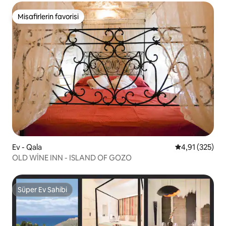
manzaralı!) bulunmaktadır. Mekân
havaalanından taksiyle yaklaşık 10-15
Misafirlerin favorisi
Misafirlerin favorisi
dakika uzaklıktadır.
Ev - Qala
5 üzerinden o
4,91 (325)
OLD WİNE INN - ISLAND OF GOZO
Süper Ev Sahibi
Süper Ev Sahibi