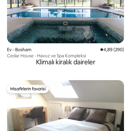
Ev - Bosham
5 üzerinden or
4,89 (290)
Cedar House - Havuz ve Spa Kompleksi
Klimalı kiralık daireler
Misafirlerin favorisi
Misafirlerin favorisi