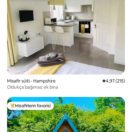
Misafir süiti - Hampshire
5 üzerinden o
4,97 (215)
Oldukça bağımsız ek bina
Misafirlerin favorisi
Misafirlerin favorilerinden en beğenilenler arasında