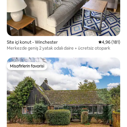
Site içi konut - Winchester
5 üzerinden o
4,96 (181)
Merkezde geniş 2 yatak odalı daire + ücretsiz otopark
Misafirlerin favorisi
Misafirlerin favorisi