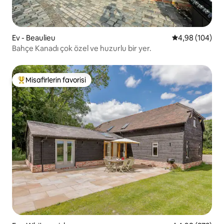
Ev - Beaulieu
5 üzerinden or
4,98 (104)
Bahçe Kanadı çok özel ve huzurlu bir yer.
Misafirlerin favorisi
Misafirlerin favorilerinden en beğenilenler arasında