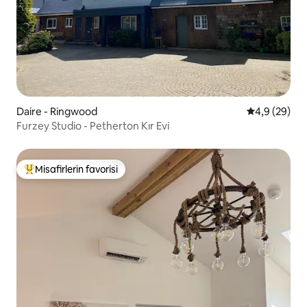
Daire - Ringwood
5 üzerinden 
4,9 (29)
Furzey Studio - Petherton Kır Evi
Misafirlerin favorisi
Misafirlerin favorilerinden en beğenilenler arasında