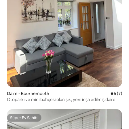
Daire - Bournemouth
5 üzerin
5 (7)
Otoparkı ve mini bahçesi olan şık, yeni inşa edilmiş daire
Süper Ev Sahibi
Süper Ev Sahibi