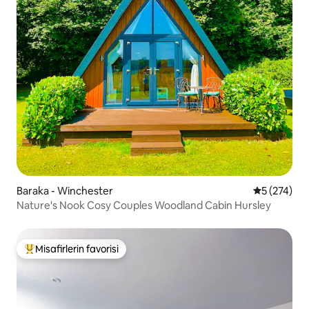
Baraka - Winchester
5 üzerinden
5 (274)
Nature's Nook Cosy Couples Woodland Cabin Hursley
Misafirlerin favorisi
Misafirlerin favorilerinden en beğenilenler arasında