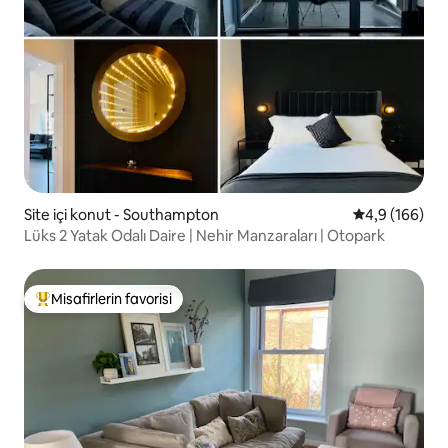
Site içi konut - Southampton
5 üzerinden o
4,9 (166)
Lüks 2 Yatak Odalı Daire | Nehir Manzaraları | Otopark
Misafirlerin favorisi
Misafirlerin favorilerinden en beğenilenler arasında