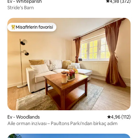
Ev - Whiteparish
5 üzerinden or
4,98 (372)
Stride's Barn
Misafirlerin favorisi
Misafirlerin favorilerinden en beğenilenler arasında
Ev - Woodlands
5 üzerinden o
4,96 (112)
Aile orman inzivası – Paultons Parkı'ndan birkaç adım