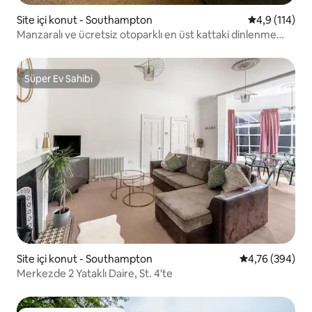
Site içi konut - Southampton
5 üzerinden 
4,9 (114)
Manzaralı ve ücretsiz otoparklı en üst kattaki dinlenme
yeri
Süper Ev Sahibi
Süper Ev Sahibi
Site içi konut - Southampton
5 üzerinden or
4,76 (394)
Merkezde 2 Yataklı Daire, St. 4'te