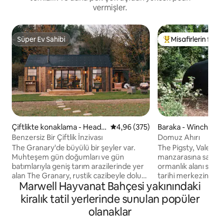
vermişler.
Süper Ev Sahibi
Misafirlerin favo
Süper Ev Sahibi
Misafirlerin favor
Çiftlikte konaklama - Headb
5 üzerinden ortalama 4,96 puan
4,96 (375)
Baraka - Winchest
ourne Worthy
Benzersiz Bir Çiftlik İnzivası
Domuz Ahırı
The Granary'de büyülü bir şeyler var.
The Pigsty, Vale F
Muhteşem gün doğumları ve gün
manzarasına sahip 
batımlarıyla geniş tarım arazilerinde yer
ormanlık alanı sığı
alan The Granary, rustik cazibeyle dolup
tarihi merkezine 2
Marwell Hayvanat Bahçesi yakınındaki
taşıyor. Açık bakır banyosu ve odun ateşli
mesafede olan bu h
jakuzisi olan rüya gibi bir sığınak. Tarihi
şehri ziyaret etme
kiralık tatil yerlerinde sunulan popüler
Winchester'a sadece 3 mil uzaklıkta, her
kaçmak isteyenler
olanaklar
şeyden uzaklaşabileceğiniz huzurlu bir
Pigsty'nin ahşap i