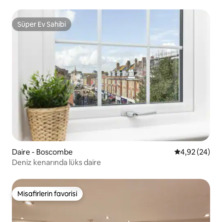
Süper Ev Sahibi
Süper Ev Sahibi
Daire - Boscombe
5 üzerinden o
4,92 (24)
Deniz kenarında lüks daire
Misafirlerin favorisi
Misafirlerin favorisi