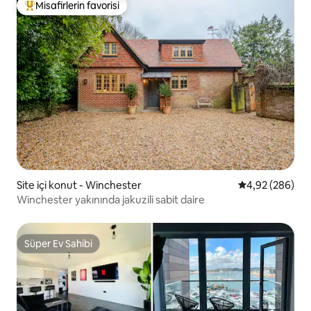
Misafirlerin favorisi
Misafirlerin favorilerinden en beğenilenler arasında
Site içi konut - Winchester
5 üzerinden or
4,92 (286)
Winchester yakınında jakuzili sabit daire
Süper Ev Sahibi
Süper Ev Sahibi