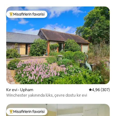
Misafirlerin favorisi
Misafirlerin favorilerinden en beğenilenler arasında
Kır evi - Upham
5 üzerinden or
4,96 (307)
Winchester yakınında lüks, çevre dostu kır evi
Misafirlerin favorisi
Misafirlerin favorilerinden en beğenilenler arasında