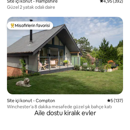
Site içi konut - Hampshire
5 üzerinden or
4,95 (392)
Güzel 2 yatak odalı daire
Misafirlerin favorisi
Misafirlerin favorilerinden en beğenilenler arasında
Site içi konut - Compton
5 üzerinde
5 (137)
Winchester'a 8 dakika mesafede güzel şık bahçe katı
Aile dostu kiralık evler