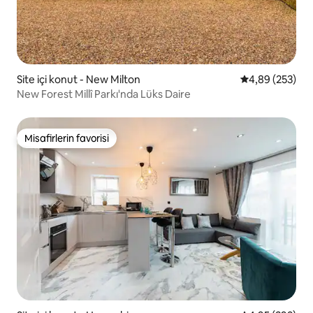
Site içi konut - New Milton
5 üzerinden or
4,89 (253)
New Forest Millî Parkı'nda Lüks Daire
Misafirlerin favorisi
Misafirlerin favorisi