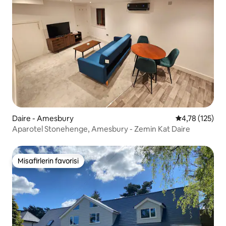
Daire - Amesbury
5 üzerinden o
4,78 (125)
Aparotel Stonehenge, Amesbury - Zemin Kat Daire
Misafirlerin favorisi
Misafirlerin favorisi