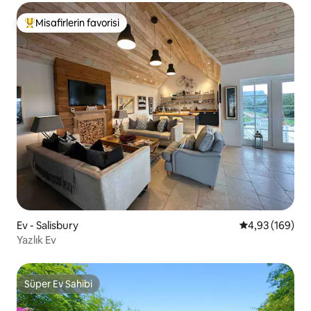
Misafirlerin favorisi
Misafirlerin favorilerinden en beğenilenler arasında
Ev - Salisbury
5 üzerinden or
4,93 (169)
Yazlık Ev
Süper Ev Sahibi
Süper Ev Sahibi