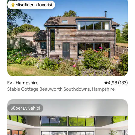
Misafirlerin favorisi
Misafirlerin favorilerinden en beğenilenler arasında
Ev - Hampshire
5 üzerinden or
4,98 (133)
Stable Cottage Beauworth Southdowns, Hampshire
Süper Ev Sahibi
Süper Ev Sahibi