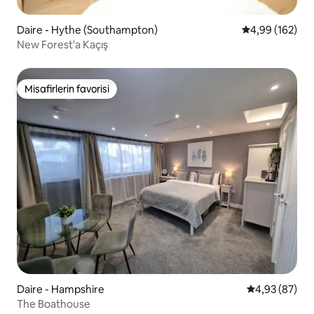
Daire - Hythe (Southampton)
5 üzerinden or
4,99 (162)
New Forest'a Kaçış
Misafirlerin favorisi
Misafirlerin favorisi
Daire - Hampshire
5 üzerinden o
4,93 (87)
The Boathouse