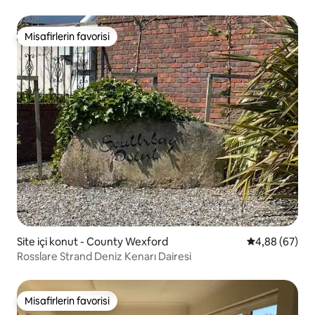
Misafirlerin favorisi
Misafirlerin favorisi
Site içi konut - County Wexford
5 üzerinden o
4,88 (67)
Rosslare Strand Deniz Kenarı Dairesi
Misafirlerin favorisi
Misafirlerin favorisi