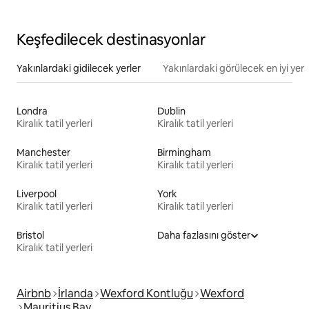
Keşfedilecek destinasyonlar
Yakınlardaki gidilecek yerler
Yakınlardaki görülecek en iyi yerl
Londra
Dublin
Kiralık tatil yerleri
Kiralık tatil yerleri
Manchester
Birmingham
Kiralık tatil yerleri
Kiralık tatil yerleri
Liverpool
York
Kiralık tatil yerleri
Kiralık tatil yerleri
Bristol
Daha fazlasını göster
Kiralık tatil yerleri
Airbnb
İrlanda
Wexford Kontluğu
Wexford
Mauritius Bay