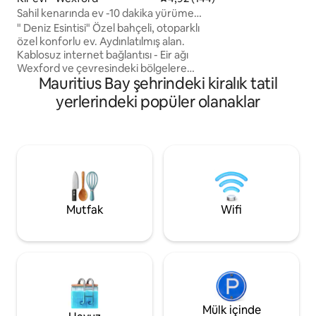
yürüyüşçüler ve bisi
Sahil kenarında ev -10 dakika yürüme
Wexford kasabasın
mesafesinde
" Deniz Esintisi" Özel bahçeli, otoparklı
mesafededir veya 
özel konforlu ev. Aydınlatılmış alan.
Heritage Parkı, Ho
Kablosuz internet bağlantısı - Eir ağı
Parkı, Rosslare St
Wexford ve çevresindeki bölgelere
Dunbrody Kıtlık Gem
Mauritius Bay şehrindeki kiralık tatil
giden otobüs durağı yolun karşısında.
İngiltere Fransa İ
Plaja 10 dakika yürüme mesafesindedir.
Rosslare Harbour 
yerlerindeki popüler olanaklar
Yakındaki döner kavşaktaki yerel
mağazaya 5 dakika yürüme
mesafesindedir. Köydeki mağazalara 15
dakika yürüme mesafesindedir/arabayla
5 dakika. Süpermarketler, eczane, paket
servis, kahve dükkanları, restoranlar ve
yerel olanaklar. Golf kulübü, tenis, kilise.
Oyun alanı, self servis çamaşırhane.
Mutfak
Wifi
Kelly's Cafe & Bakery taze hamur işleri
Rosslare Limanı tren/sürüş
Mülk içinde