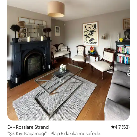
Ev - Rosslare Strand
5 üzerinden
4,7 (53)
"Şık Kıyı Kaçamağı" - Plaja 5 dakika mesafede.