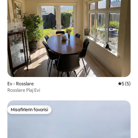
Ev - Rosslare
5 üzerin
5 (5)
Rosslare Plaj Evi
Misafirlerin favorisi
Misafirlerin favorisi