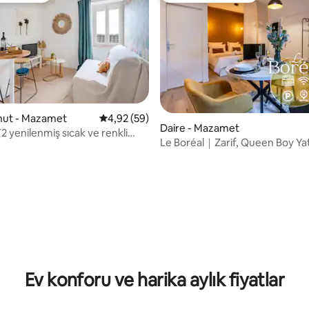
konut - Mazamet
5 üzerinden ortalama 4,92 puan, 59 değerl
4,92 (59)
Daire - Mazamet
T2 yenilenmiş sıcak ve renkli
Le Boréal｜Zarif, Queen Boy Yat
Merkezinde
4,94 puan, 18 değerlendirme
Ev konforu ve harika aylık fiyatlar