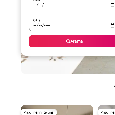
Çıkış
Arama
Misafirlerin favorisi
Misafirle
Misafirlerin favorisi
Misafirle