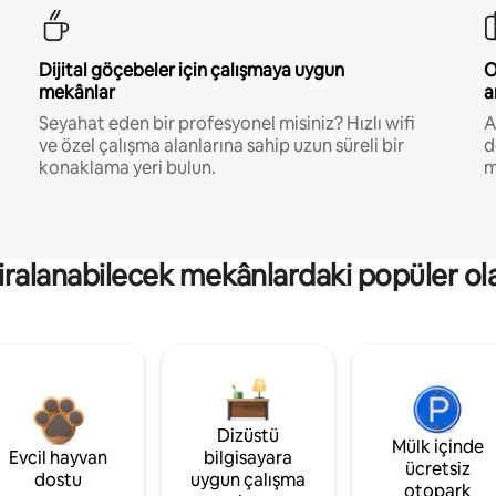
Dijital göçebeler için çalışmaya uygun
O
mekânlar
a
Seyahat eden bir profesyonel misiniz? Hızlı wifi
A
ve özel çalışma alanlarına sahip uzun süreli bir
d
konaklama yeri bulun.
m
kiralanabilecek mekânlardaki popüler ol
Dizüstü
Mülk içinde
Evcil hayvan
bilgisayara
ücretsiz
dostu
uygun çalışma
otopark