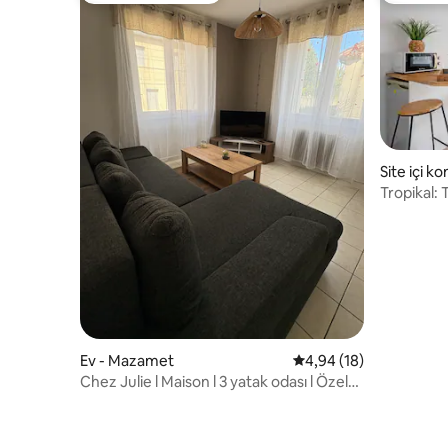
Site içi 
Tropikal: 
atmosfer
Ev - Mazamet
5 üzerinden ortalama 
4,94 (18)
Chez Julie l Maison l 3 yatak odası l Özel
otopark