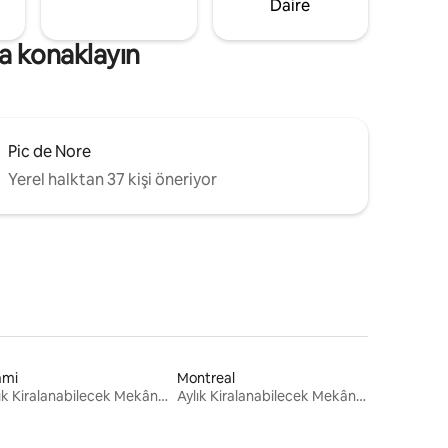
Daire
a konaklayın
Pic de Nore
Yerel halktan 37 kişi öneriyor
ami
Montreal
Aylık Kiralanabilecek Mekânlar
Aylık Kiralanabilecek Mekânlar