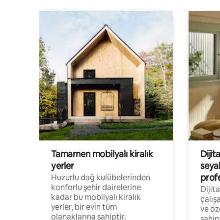
Tamamen mobilyalı kiralık
Dijit
yerler
seya
prof
Huzurlu dağ kulübelerinden
konforlu şehir dairelerine
Dijit
kadar bu mobilyalı kiralık
çalış
yerler, bir evin tüm
ve öz
olanaklarına sahiptir.
sahip