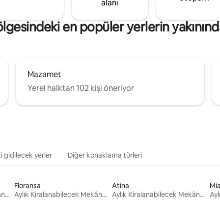
alanı
gesindeki en popüler yerlerin yakınınd
Mazamet
Yerel halktan 102 kişi öneriyor
i gidilecek yerler
Diğer konaklama türleri
Floransa
Atina
Mi
Aylık Kiralanabilecek Mekânlar
Aylık Kiralanabilecek Mekânlar
Aylık Kiralanabilecek Mekânlar