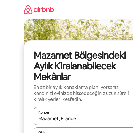
İçeriğe
atla
Mazamet Bölgesindeki
Aylık Kiralanabilecek
Mekânlar
En az bir aylık konaklama planlıyorsanız
kendinizi evinizde hissedeceğiniz uzun süreli
kiralık yerleri keşfedin.
Konum
Sonuçlar kullanılabilir olduğunda yukarı ve aşağı 
Giriş