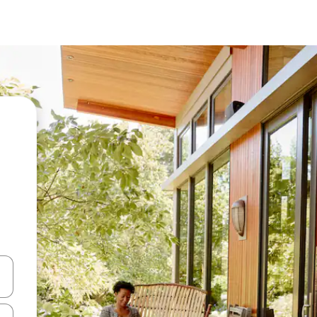
oklarıyla gezinin veya dokunarak ya da kaydırma hareketleriyle keşfedin