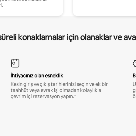
i.
üreli konaklamalar için olanaklar ve ava
İhtiyacınız olan esneklik
B
Kesin giriş ve çıkış tarihlerinizi seçin ve ek bir
U
taahhüt veya evrak işi olmadan kolaylıkla
g
çevrim içi rezervasyon yapın.*
ö