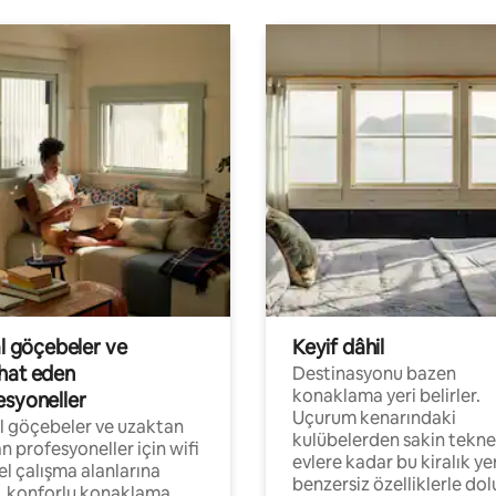
al göçebeler ve
Keyif dâhil
hat eden
Destinasyonu bazen
konaklama yeri belirler.
esyoneller
Uçurum kenarındaki
al göçebeler ve uzaktan
kulübelerden sakin tekne
an profesyoneller için wifi
evlere kadar bu kiralık ye
el çalışma alanlarına
benzersiz özelliklerle dol
, konforlu konaklama