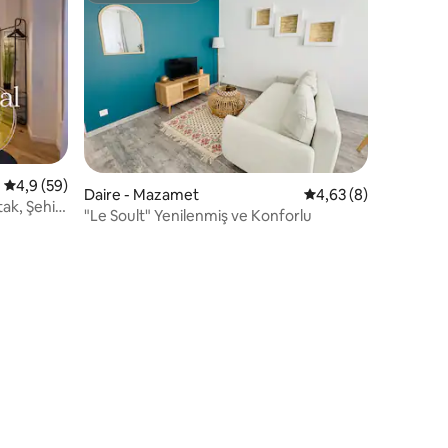
endirme
5 üzerinden ortalama 4,9 puan, 59 değerlendirme
4,9 (59)
Daire - Mazamet
5 üzerinden ortalam
4,63 (8)
ak, Şehir
"Le Soult" Yenilenmiş ve Konforlu