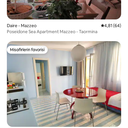
Daire - Mazzeo
5 üzerinden o
4,81 (64)
Poseidone Sea Apartment Mazzeo - Taormina
Misafirlerin favorisi
Misafirlerin favorisi