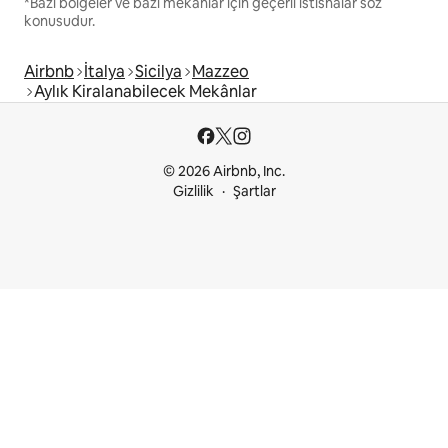
*Bazı bölgeler ve bazı mekânlar için geçerli istisnalar söz
konusudur.
Airbnb
İtalya
Sicilya
Mazzeo
Aylık Kiralanabilecek Mekânlar
© 2026 Airbnb, Inc.
Gizlilik
Şartlar