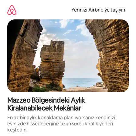
İçeriğe
atla
Yerinizi Airbnb'ye taşıyın
Mazzeo Bölgesindeki Aylık
Kiralanabilecek Mekânlar
En az bir aylık konaklama planlıyorsanız kendinizi
evinizde hissedeceğiniz uzun süreli kiralık yerleri
keşfedin.