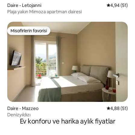
Daire - Letojanni
5 üzerinden o
4,94 (51)
Plaja yakın Mimoza apartman dairesi
Misafirlerin favorisi
Misafirlerin favorisi
Daire - Mazzeo
5 üzerinden o
4,88 (51)
Denizyıldızı
Ev konforu ve harika aylık fiyatlar