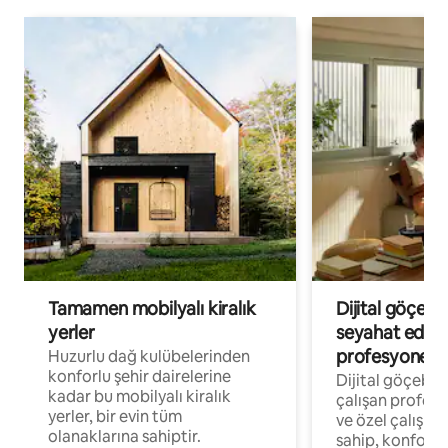
Tamamen mobilyalı kiralık
Dijital göçebe
yerler
seyahat eden
profesyonelle
Huzurlu dağ kulübelerinden
konforlu şehir dairelerine
Dijital göçebel
kadar bu mobilyalı kiralık
çalışan profesyo
yerler, bir evin tüm
ve özel çalışma
olanaklarına sahiptir.
sahip, konforl