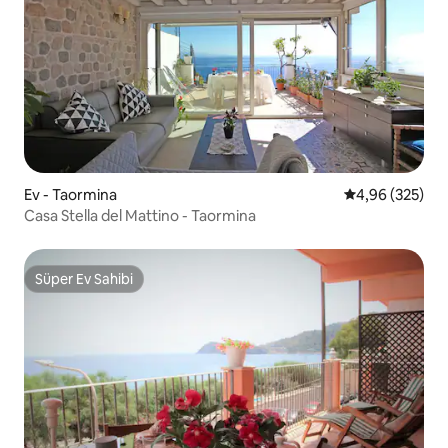
Ev - Taormina
5 üzerinden or
4,96 (325)
Casa Stella del Mattino - Taormina
Süper Ev Sahibi
Süper Ev Sahibi