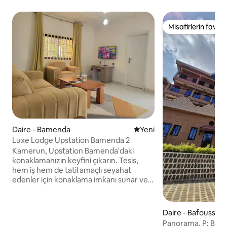
Misafirlerin favoris
Misafirlerin favoris
Daire - Bamenda
Yeni konaklama yeri
Yeni
Luxe Lodge Upstation Bamenda 2
Kamerun, Upstation Bamenda'daki
konaklamanızın keyfini çıkarın. Tesis,
hem iş hem de tatil amaçlı seyahat
edenler için konaklama imkanı sunar ve
dinlendirici bir konaklama için çağdaş
olanaklara sahip iyi döşenmiş odalara
sahiptir. Huzurlu bir atmosferin, devlet
Daire - Bafoussam
dairelerine kolay erişimin ve
Panorama. P: Bafo