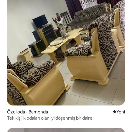
Özel oda - Bamenda
Yeni kona
Yeni
Tek kişilik odaları olan iyi döşenmiş bir daire.