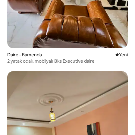
Daire - Bamenda
Yeni kona
Yeni
2 yatak odalı, mobilyalı lüks Executive daire