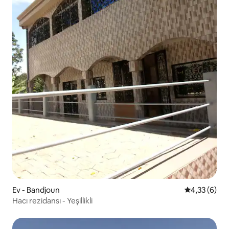
Ev - Bandjoun
5 üzerinden 
4,33 (6)
Hacı rezidansı - Yeşillikli