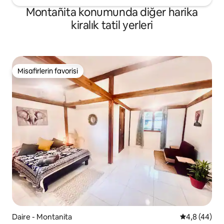
Montañita konumunda diğer harika
kiralık tatil yerleri
Misafirlerin favorisi
Misafirlerin favorisi
Daire - Montanita
5 üzerinden 
4,8 (44)