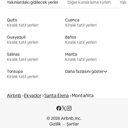
Yakınlardaki gidilecek yerler
Diğer konaklama türleri
Yakı
Quito
Cuenca
Kiralık tatil yerleri
Kiralık tatil yerleri
Guayaquil
Baños
Kiralık tatil yerleri
Kiralık tatil yerleri
Salinas
Manta
Kiralık tatil yerleri
Kiralık tatil yerleri
Tonsupa
Daha fazlasını göster
Kiralık tatil yerleri
Airbnb
Ekvador
Santa Elena
Montañita
© 2026 Airbnb, Inc.
Gizlilik
Şartlar