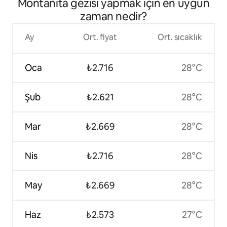
Montañita gezisi yapmak için en uygun
zaman nedir?
Ay
Ort. fiyat
Ort. sıcaklık
Oca
₺2.716
28°C
Şub
₺2.621
28°C
Mar
₺2.669
28°C
Nis
₺2.716
28°C
May
₺2.669
28°C
Haz
₺2.573
27°C