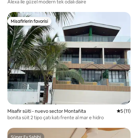
Alexa ile güzel modern tek odalı daire
Misafirlerin favorisi
Misafirlerin favorisi
Misafir süiti - nuevo sector Montañita
5 üzerind
5 (11)
bonita süit 2 tipo çatı katı frente al mar e hidro
Süper Ev Sahibi