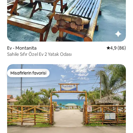
Ev - Montanita
5 üzerinden 
4,9 (86)
Sahile Sıfır Özel Ev 2 Yatak Odası
Misafirlerin favorisi
Misafirlerin favorisi