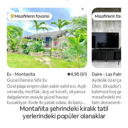
Misafirlerin favorisi
Misafirlerin favoris
Misafirlerin favorilerinden en beğenilenler arasında
Misafirlerin favoris
Ev - Montanita
5 üzerinden ortalama 4,95 pua
4,95 (61)
Daire - Las Palmas
Güzel Denize Sıfır Ev
Aydınlık özel çatı 
Özel plaja erişimi olan sakin sahil evi. Açık
Olon, Ekvador'daki 
veranda, mutfak, duş ve küvet, okyanus
katımıza hoş geldi
dalgalarının sesiyle güzel havayı
mesafedeki mülkü
kucaklıyor. Evde iki yatak odası, iki banyo,
tam donanımlı mutf
Montañita şehrindeki kiralık tatil
iki çift kişilik yatak ve çatı katında bir tek
sunmaktadır. Ortak havuzun keyfini
kişilik yatak bulunmaktadır. Ana yatak
çıkarın ve küratörl
yerlerindeki popüler olanaklar
odasında elektrik jeneratörü ve 850
dinlenin. Çift kişil
mbps kablosuz internet bağlantısı ile
ücretsiz yerel kahv