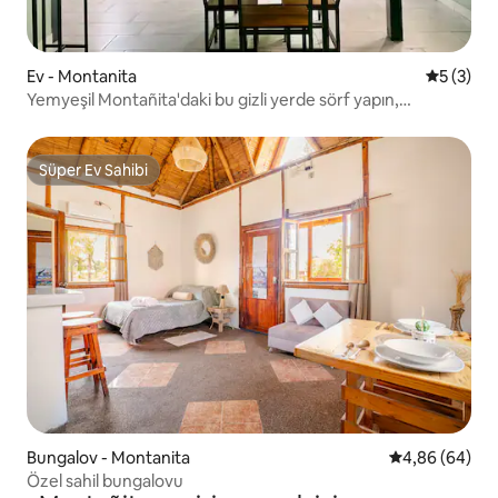
Ev - Montanita
5 üzerin
5 (3)
Yemyeşil Montañita'daki bu gizli yerde sörf yapın,
rahatlayın ve gevşeyin
Süper Ev Sahibi
Süper Ev Sahibi
Bungalov - Montanita
5 üzerinden o
4,86 (64)
Özel sahil bungalovu