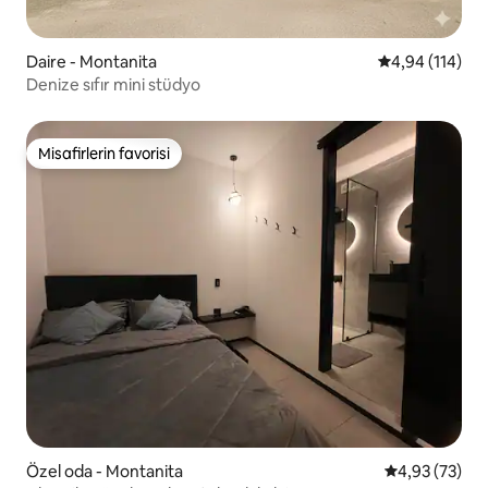
Daire - Montanita
5 üzerinden o
4,94 (114)
Denize sıfır mini stüdyo
Misafirlerin favorisi
Misafirlerin favorisi
Özel oda - Montanita
5 üzerinden o
4,93 (73)