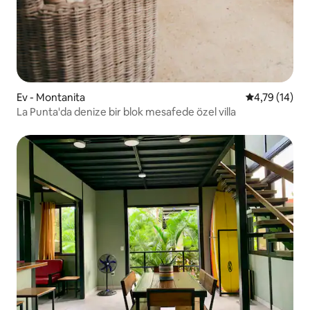
Ev - Montanita
5 üzerinden 
4,79 (14)
La Punta'da denize bir blok mesafede özel villa