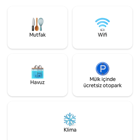
panoramik plaj/gün batımı manzaralı
mutfağa sahiptir. 
büyük bir ofis vardır. Dijital göçebeler için
internet bağlantısı
mükemmel. Manglaralto'ya 5 dakika,
ile konforlu bir ko
Montanita'ya 15 dakika yürüme
plajları keşfedin ve
mesafesindedir. Sağlıklı bir uykuya
yaşam tarzına bıra
dalarken Montañita'nın keyfini çıkarın.
hemen rezervasyo
Mutfak
Wifi
Mülk içinde
Havuz
ücretsiz otopark
Klima