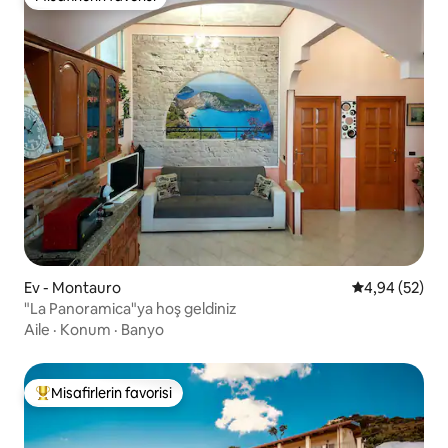
Misafirlerin favorisi
Ev - Montauro
5 üzerinden o
4,94 (52)
"La Panoramica"ya hoş geldiniz
Aile
·
Konum
·
Banyo
Misafirlerin favorisi
Misafirlerin favorilerinden en beğenilenler arasında