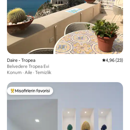
Daire - Tropea
5 üzerinden o
4,96 (23)
Belvedere Tropea Evi
Konum
·
Aile
·
Temizlik
Misafirlerin favorisi
Misafirlerin favorilerinden en beğenilenler arasında