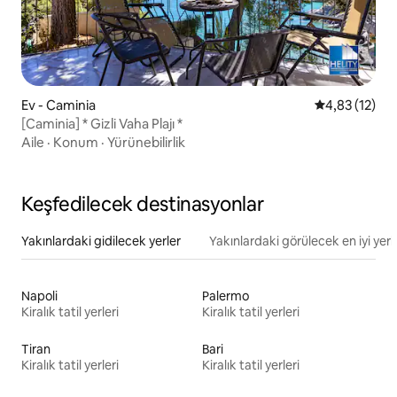
Ev - Caminia
5 üzerinden 
4,83 (12)
[Caminia] * Gizli Vaha Plajı *
Aile
·
Konum
·
Yürünebilirlik
Keşfedilecek destinasyonlar
Yakınlardaki gidilecek yerler
Yakınlardaki görülecek en iyi yerl
Napoli
Palermo
Kiralık tatil yerleri
Kiralık tatil yerleri
Tiran
Bari
Kiralık tatil yerleri
Kiralık tatil yerleri