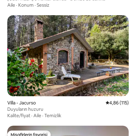
Aile
·
Konum
·
Sessiz
Villa - Jacurso
5 üzerinden o
4,86 (115)
Duyuların huzuru
Kalite/fiyat
·
Aile
·
Temizlik
Misafirlerin favorisi