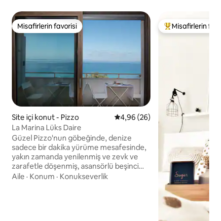
Misafirlerin favorisi
Misafirlerin favo
Misafirlerin favorisi
Misafirlerin favor
Site içi konut - Pizzo
5 üzerinden ortalama 4,96 pua
4,96 (26)
La Marina Lüks Daire
Güzel Pizzo'nun göbeğinde, denize
sadece bir dakika yürüme mesafesinde,
yakın zamanda yenilenmiş ve zevk ve
zarafetle döşenmiş, asansörlü beşinci
kattaki bir daire olan La Marina Luxury
Aile
·
Konum
·
Konukseverlik
bulunmaktadır. Dairede, hepsi harika bir
deniz manzarası sunan üç adet aydınlık
ve ferah yatak odası bulunmaktadır.
Yaşam alanında rahat bir salon, tam