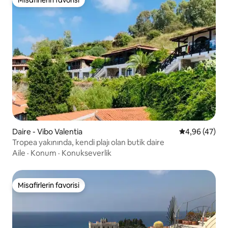
Misafirlerin favorisi
Misafirlerin favorisi
Daire - Vibo Valentia
5 üzerinden o
4,96 (47)
Tropea yakınında, kendi plajı olan butik daire
Aile
·
Konum
·
Konukseverlik
Misafirlerin favorisi
Misafirlerin favorisi