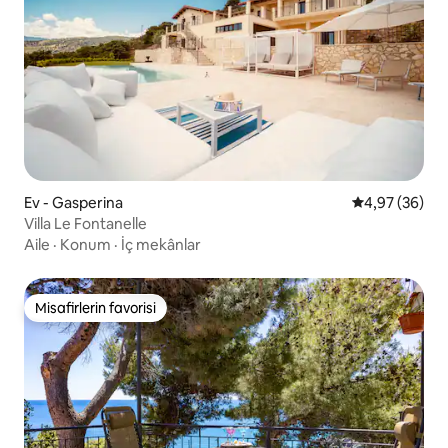
Ev - Gasperina
5 üzerinden o
4,97 (36)
Villa Le Fontanelle
Aile
·
Konum
·
İç mekânlar
Misafirlerin favorisi
Misafirlerin favorisi