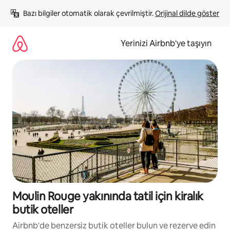
İçeriğe
Bazı bilgiler otomatik olarak çevrilmiştir. 
Orijinal dilde göster
atla
Yerinizi Airbnb'ye taşıyın
Moulin Rouge yakınında tatil için kiralık
butik oteller
Airbnb'de benzersiz butik oteller bulun ve rezerve edin