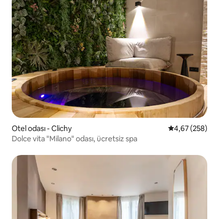
Otel odası - Clichy
5 üzerinden or
4,67 (258)
Dolce vita "Milano" odası, ücretsiz spa