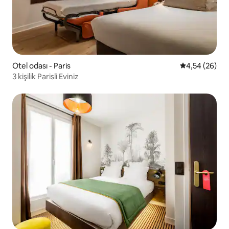
Otel odası - Paris
5 üzerinden o
4,54 (26)
3 kişilik Parisli Eviniz