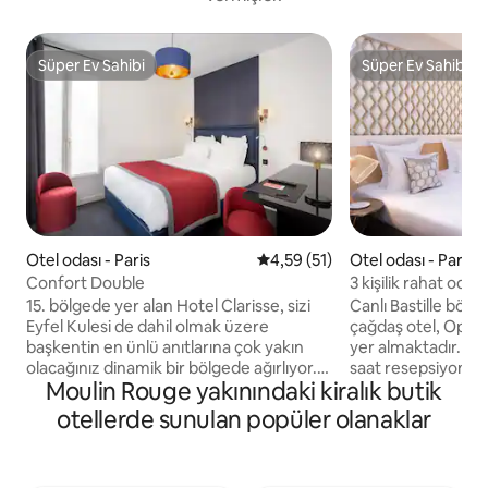
Süper Ev Sahibi
Süper Ev Sahibi
Süper Ev Sahibi
Süper Ev Sahibi
Otel odası - Paris
5 üzerinden ortalama 4,59 pua
4,59 (51)
Otel odası - Paris
Confort Double
3 kişilik rahat oda @
15. bölgede yer alan Hotel Clarisse, sizi
Canlı Bastille bölg
Eyfel Kulesi de dahil olmak üzere
çağdaş otel, Opera 
başkentin en ünlü anıtlarına çok yakın
yer almaktadır. Şık
olacağınız dinamik bir bölgede ağırlıyor.
saat resepsiyon m
Moulin Rouge yakınındaki kiralık butik
Clarisse'de kendinizi evinizdeymiş gibi
Wi - Fi mevcuttur. Klimalı her misafir
hissetmenizi istiyoruz. Lobiden odalara
odasında düz ekran
otellerde sunulan popüler olanaklar
kadar tüm dekoratif detaylar ve
içecekler yapmak i
olanaklar yalnızca misafirlerimizin
bulunmaktadır. Tüm
konforu ve refahı düşünülerek
ve özel banyolard