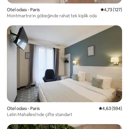
Otel odası - Paris
5 üzerinden o
4,73 (127)
Montmartre'ın göbeğinde rahat tek kişilik oda
Otel odası - Paris
5 üzerinden or
4,63 (594)
Latin Mahallesi'nde çifte standart