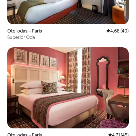
Otel odası - Paris
5 üzerinden o
4,68 (40)
Superior Oda
Otel odası - Paris
5 üzerinden 
4,71 (45)