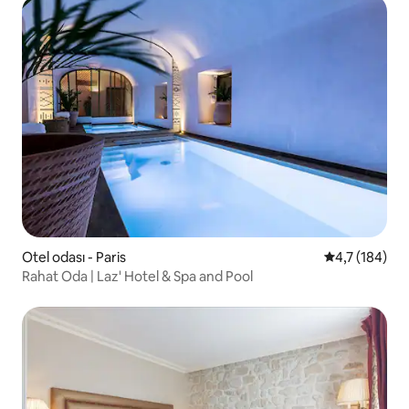
Otel odası - Paris
5 üzerinden 
4,7 (184)
Rahat Oda | Laz' Hotel & Spa and Pool