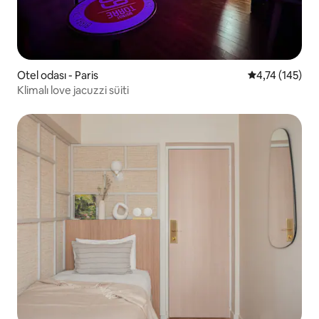
Otel odası - Paris
5 üzerinden o
4,74 (145)
Klimalı love jacuzzi süiti