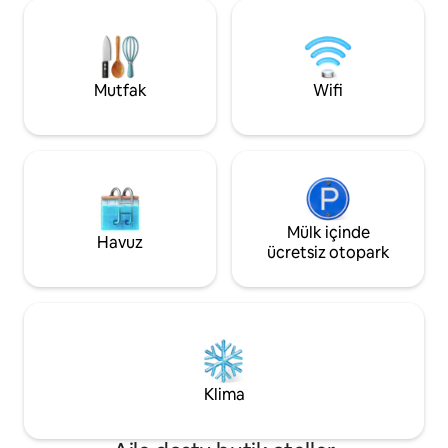
oluşturulmuştur. İyileştirilmiş nesneler ve
makinesi bulunmaktadır. Pari
küçük ama farklı ‘İngiliz‘ dokunuşlarından
otelinde her saba
oluşan endüstriyel dekoruyla Clarisse,
büfe kahvaltı servis
sıcaklığın ve şenliğin her zaman ön
gazeteleri okurken
saflarda olduğu bir farka sahip bir oteldir.
tadını çıkarabilirsi
Mutfak
Wifi
Otelimizdeki tüm odalar son zamanlarda
sessiz (mükemmel g
zevk ve rahatlık için yenilenmiştir. Sarı ve
yeni bir çift cam) 
mavi dokunuşlara sahip çağdaş dekorları
Maksimum doluluk 3
yeni bir güne başlamanıza yardımcı
Çağdaş bir tarzda 
olacak! Barrière otel zincirininkiyle aynı
yüksek teknolojiyle
kalitede yatak takımlarının, modern
TNT kanallı düz ek
olanakların ve güzel toprak eşyalara
bu klimalı odalar a
sahip zarif banyoların keyfini çıkarın.
Mülk içinde
kurutma makinesi,
Havuz
Aydınlık ve zevkli olan odalarımız,
tepsisi sağlar. Başarılı bir konaklama için
ücretsiz otopark
romantik bir mola arayan tatilciler ve
şık ve rahat bir or
konfor arayan iş için seyahat edenler için
uygundur. 40 inç TV ve çok dilli kanalları,
bölgesindeki geceleriniz boyunca sizi
eğlendirecek.
Klima