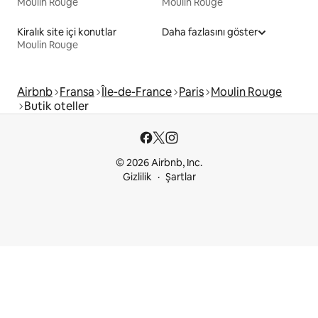
Moulin Rouge
Moulin Rouge
Kiralık site içi konutlar
Daha fazlasını göster
Moulin Rouge
Airbnb
Fransa
Île-de-France
Paris
Moulin Rouge
Butik oteller
© 2026 Airbnb, Inc.
Gizlilik
Şartlar