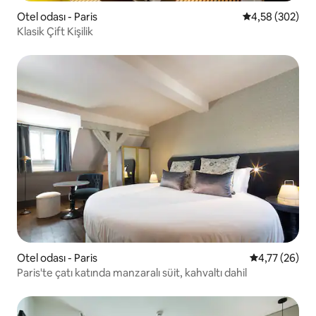
Otel odası - Paris
5 üzerinden or
4,58 (302)
Klasik Çift Kişilik
Otel odası - Paris
5 üzerinden o
4,77 (26)
Paris'te çatı katında manzaralı süit, kahvaltı dahil