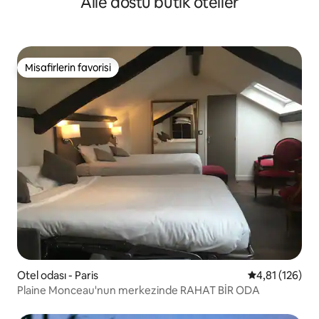
Aile dostu butik oteller
Misafirlerin favorisi
Misafirlerin favorisi
Otel odası - Paris
5 üzerinden o
4,81 (126)
Plaine Monceau'nun merkezinde RAHAT BİR ODA