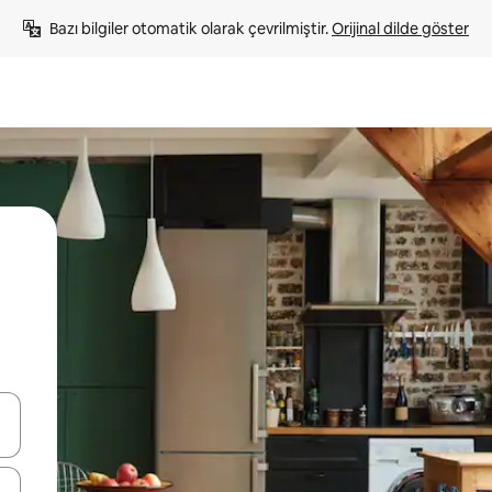
Bazı bilgiler otomatik olarak çevrilmiştir. 
Orijinal dilde göster
oklarıyla gezinin veya dokunarak ya da kaydırma hareketleriyle keşfedin