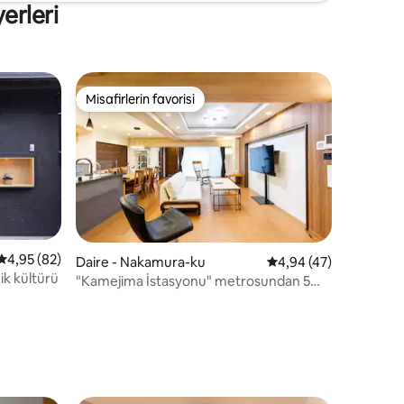
. ★Pirinç
erleri
kalacak özel bir konaklama geçirmenizi
, bıçak ve
umuyoruz.
i
Misafirlerin favorisi
Misafirlerin favorisi
5 üzerinden ortalama 4,95 puan, 82 değerlendirme
4,95 (82)
endirme
Daire - Nakamura-ku
5 üzerinden ortalama
4,94 (47)
ik kültürü
"Kamejima İstasyonu" metrosundan 5
dakika yürüme mesafesinde, Nagoya
İstasyonu da yürüme mesafesindedir,
Palace Meieki Nishi 103