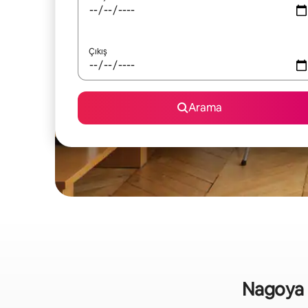
Çıkış
Arama
Nagoya bö