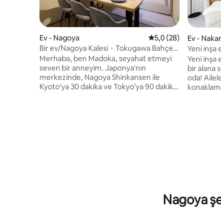
Ev - Nagoya
5 üzerinden ortalama
5,0 (28)
Ev - Nak
Bir ev/Nagoya Kalesi・Tokugawa Bahçesi
Yeni inşa 
yakınında/Sakae'ye metro ile 10
odalı, mut
Merhaba, ben Madoka, seyahat etmeyi
Yeni inşa 
dakika/En yakın istasyona 7 dakika
mesafesin
seven bir anneyim. Japonya'nın
bir alana 
yürüme mesafesinde
mesafesin
merkezinde, Nagoya Shinkansen ile
oda! Ailel
Otopark / 
Kyoto'ya 30 dakika ve Tokyo'ya 90 dakika
konaklama
mesafededir. Takayama, Shirakawago ve
düzen oluş
Tsumagojuku gibi birçok turistik yeri
sunduk.Ay
ziyaret etmek için çok uygun bir şehir.
yakındır,
Nagoya'nın hitsumabushi, tavuk kanadı
kolaylaştırır! Nagoya İs
ve miso ile haşlanmış udon erişteleri gibi
bölgesinde
eşsiz yemeklerinin tadını çıkarın. Ayrıca,
yerleşim 
hanımız Nagoya Kalesi ve Tokugawa
Nagoya'ya eriş
Bahçesi bölgesine yakındır. En yakın
Japonya'yı
istasyona (Shigahondori) 7 dakika
ve aileler
yürüme mesafesindedir Bu ev,
Kannon, 
Nagoya'nın merkezi Sakae'ye trenle
Inuyama Ka
Nagoya şeh
yaklaşık 10 dakika mesafede, gezi ve
mükemmel 
alışveriş için uygun bir konumda. Nagoya
yapmak iç
Kalesi 9 dakika (arabayla) Tokugawen 7
Erişim - E