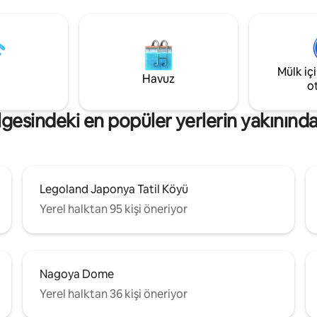
İstasyonu Shinkansen çıkışından
'na yaklaşık 3 dakika yürüme
yürüme mesafesinde ★Sakurad
dedir ・ Nagoya İstasyonu'na
Nakamura Kuyakusho İstasyonu
14 dakika yürüme
dakika yürüme mesafesinde 1 
En yakın Yoneno
kablosuz ve yüksek hızlı★ WIFI 
na trenle yaklaşık 3 dakika
Mülk iç
stressiz ★Kışın sıcak zemin ısıt
ir. ・ Ücretsiz park yeri
Havuz
o
mevcuttur ★Markete 5 dakika
 (2 arabaya kadar) - Yürüyerek
mesafesinde ★3 katlı (2. katta 
mesafede bakkal. -
esindeki en popüler yerlerin yakınınd
oturma odası ve yatak odası, 3. 
kete 9 dakika yürüme
52,81 m² yatak odası) ferah bir ş
 hakkında Mart
vakit geçirebilirsiniz. 1. kat lobi v
amamlanmış, yeni inşa edilmiş,
olarak kullanılmaktadır. ★Vücu
takil bir ev.Maksimum misafir
şampuan, saç kremi, diş fırçası, 
ğırlayabilen geniş 4LDK/100
terlik, kulak temizleme çubuğu
 fazla yatak sunduğumuz için
Legoland Japonya Tatil Köyü
süngeri, tek kullanımlık tıraş ma
 gruplar için mükemmeldir.
Yerel halktan 95 kişi öneriyor
olanaklar sunulmaktadır. ★Süp
a süresine bakılmaksızın,
Nintendo Mini, oyuncaklar, TV,
ezervasyondaki misafir sayısı
arabası da mevcuttur, bu nede
u verilecektir.
çocuklar da keyif alabilir. ★Çam
makinesi ve kurutucu mevcuttu
Nagoya Dome
Çamaşır deterjanı da mevcuttur
★Nagoya İstasyonu'nun batı ka
Yerel halktan 36 kişi öneriyor
taksi ile 500 yen ★Havlu ve yüz