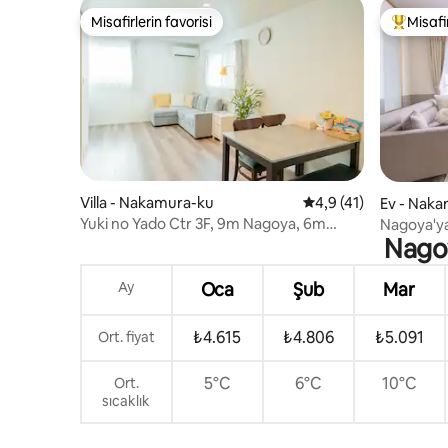
Misafirlerin favorisi
Misafir
Misafirlerin favorisi
Misafirle
Villa - Nakamura-ku
5 üzerinden ortalama
4,9 (41)
Ev - Nak
Yuki no Yado Ctr 3F, 9m Nagoya, 6m
Nagoya'ya
Nagoy
Nakamura Pk İstasyonu
kişi/4 ya
Ay
Oca
Şub
Mar
₺4.615
₺4.806
₺5.091
Ort. fiyat
5°C
6°C
10°C
Ort.
sıcaklık