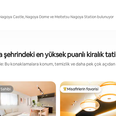
a Nagoya Castle, Nagoya Dome ve Meitetsu Nagoya Station bulunuyor
şehrindeki en yüksek puanlı kiralık tatil
irde: Bu konaklamalara konum, temizlik ve daha pek çok açıdan
 Sahibi
Misafirlerin favorisi
 Sahibi
Misafirlerin favorilerinden en b