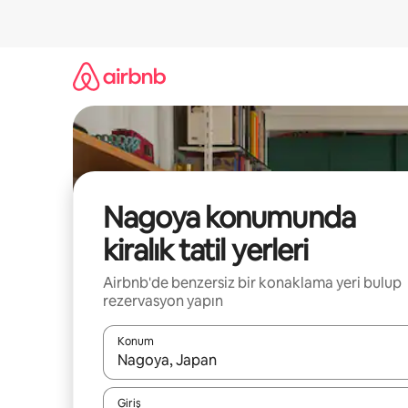
İçeriğe
atla
Nagoya konumunda
kiralık tatil yerleri
Airbnb'de benzersiz bir konaklama yeri bulup
rezervasyon yapın
Konum
Sonuçlar kullanılabilir olduğunda yukarı ve aşağı 
Giriş