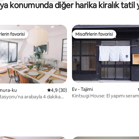
kişi sayısına göre hazırlanmıştır
a konumunda diğer harika kiralık tatil y
pişirici, mikrodalga fırın, IH ocak
tava bulunduğundan uzun sürel
konaklamalar için uygundur.
lerin favorisi
Misafirlerin favorisi
rin favorilerinden en beğenilenler arasında
Misafirlerin favorisi
Ev - Tajimi
amura-ku
5 üzerinden ortalama 4,9 puan, 30 değerl
4,9 (30)
Kintsugi House: El yapımı seram
tasyonu'na arabayla 4 dakika
 Maks. 12 kişi
 5,0 puan, 32 değerlendirme