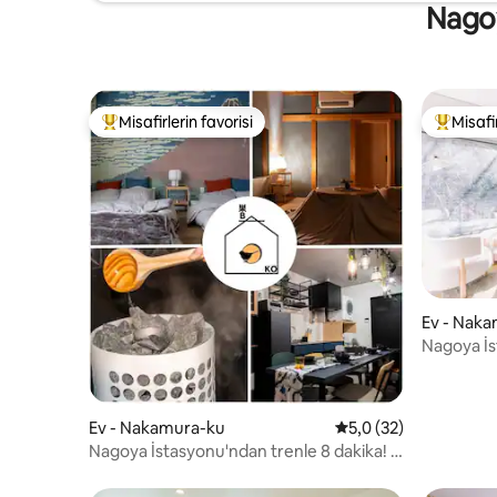
Nagoy
Misafirlerin favorisi
Misafir
Misafirlerin favorilerinden en beğenilenler arasında
Misafirle
Ev - Nak
Nagoya İs
mesafede.
Ev - Nakamura-ku
5 üzerinden ortalama
5,0 (32)
Nagoya İstasyonu'ndan trenle 8 dakika! /
Bir binanın tamamı kiralanabilir, en fazla
10 kişi / Çadır sauna dahil