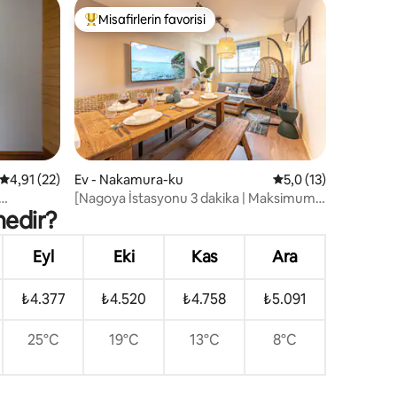
Misafirlerin favorisi
Misafirlerin favorilerinden en beğenilenler arasında
5 üzerinden ortalama 4,91 puan, 22 değerlendirme
4,91 (22)
Ev - Nakamura-ku
5 üzerinden ortalam
5,0 (13)
endirme
[Nagoya İstasyonu 3 dakika | Maksimum
nedir?
11 kişi] İstasyona 3 dakika yürüme
mesafesinde, geniş 3LDK geniş bir alana
sahiptir ve büyük gruplar için uygundur
Eyl
Eki
Kas
Ara
₺4.377
₺4.520
₺4.758
₺5.091
25°C
19°C
13°C
8°C