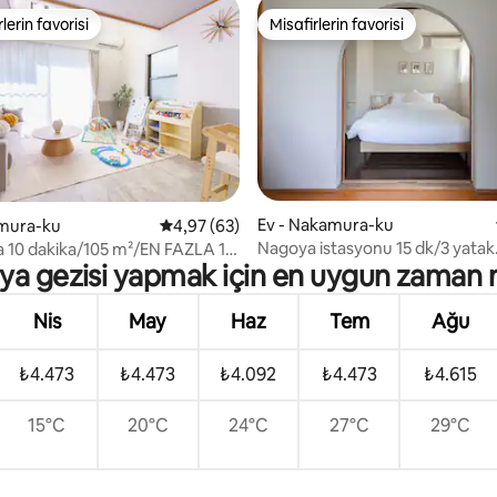
lerin favorisi
Misafirlerin favorisi
rin favorilerinden en beğenilenler arasında
Misafirlerin favorisi
 4,9 puan, 41 değerlendirme
Ev - Nakamura-ku
amura-ku
5 üzerinden ortalama 4,97 puan, 63 değerl
4,97 (63)
Nagoya istasyonu 15 dk/3 yatak
 10 dakika/105 m²/EN FAZLA 10
a gezisi yapmak için en uygun zaman 
odası/aile/Japon
tak odası/Ücretsiz Otopark
Nis
May
Haz
Tem
Ağu
₺4.473
₺4.473
₺4.092
₺4.473
₺4.615
15°C
20°C
24°C
27°C
29°C