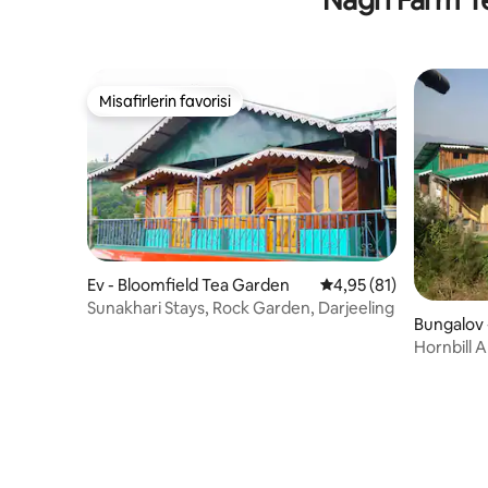
Misafirlerin favorisi
Misafirlerin favorisi
Ev - Bloomfield Tea Garden
5 üzerinden ortalama 
4,95 (81)
Sunakhari Stays, Rock Garden, Darjeeling
Bungalov 
Hornbill 