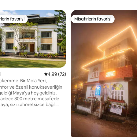
lerin favorisi
Misafirlerin favorisi
rin favorilerinden en beğenilenler arasında
Misafirlerin favorisi
i
5 üzerinden ortalama 4,99 puan, 72 değerl
4,99 (72)
kemmel Bir Mola Yeri,
2+1, Özel Otopark
nfor ve özenli konukseverliğin
geldiği Maya'ya hoş geldiniz.
 sadece 300 metre mesafede
aya, sizi zahmetsizce bağlı
şehrin gürültüsünden ve
uzak huzurlu bir dinlenme yeri
m donanımlı bir mutfağın,
lı kablosuz internet
nın ve invertörlü yedekleme ile