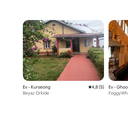
Ev - Kurseong
5 üzerinden ortalam
4,8 (5)
Ev - Gho
Beyaz Orkide
FoggyWhi
sessiz bi