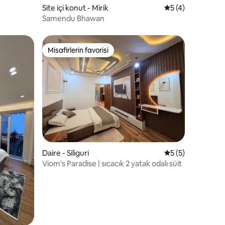
Site içi konut - Mirik
5 üzerinden orta
5 (4)
Samendu Bhawan
Misafirlerin favorisi
Misafirlerin favorisi
endirme
Daire - Siliguri
5 üzerinden orta
5 (5)
Viom's Paradise | sıcacık 2 yatak odalı süit