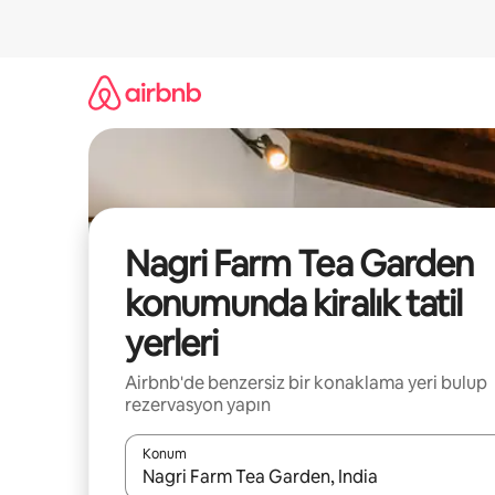
İçeriğe
atla
Nagri Farm Tea Garden
konumunda kiralık tatil
yerleri
Airbnb'de benzersiz bir konaklama yeri bulup
rezervasyon yapın
Konum
Sonuçlar kullanılabilir olduğunda yukarı ve aşağı 