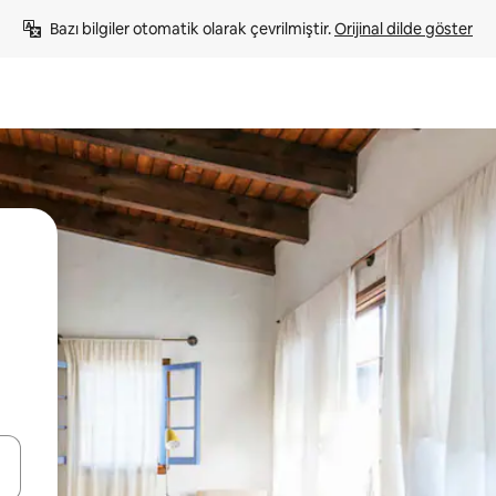
Bazı bilgiler otomatik olarak çevrilmiştir. 
Orijinal dilde göster
oklarıyla gezinin veya dokunarak ya da kaydırma hareketleriyle keşfedin