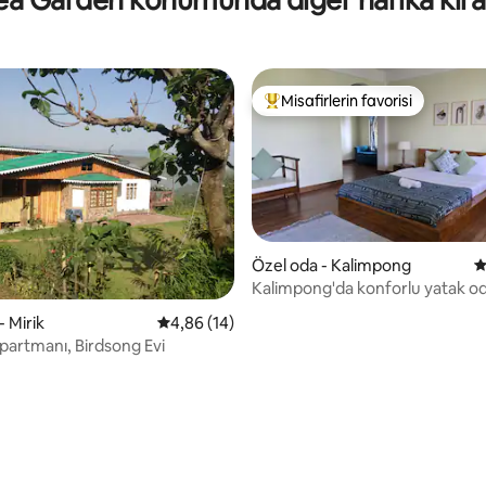
Misafirlerin favorisi
Misafirlerin favorilerinden en b
Özel oda - Kalimpong
5
4,95 puan, 81 değerlendirme
Kalimpong'da konforlu yatak od
TV/kablosuz internet bağlantısı
- Mirik
5 üzerinden ortalama 4,86 puan, 14 değerl
4,86 (14)
manzarası
Apartmanı, Birdsong Evi