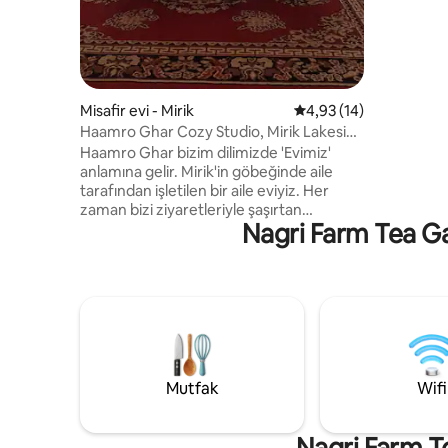
kesintisiz
Bagdogra 
uygun bir
aktarma ko
tatilleri 
unutulmaz
Misafir evi - Mirik
5 üzerinden ortalama 
4,93 (14)
seçimdir.
Haamro Ghar Cozy Studio, Mirik Lakeside
yakınında
Haamro Ghar bizim dilimizde 'Evimiz'
anlamına gelir. Mirik'in göbeğinde aile
tarafından işletilen bir aile eviyiz. Her
zaman bizi ziyaretleriyle şaşırtan
Nagri Farm Tea Gar
arkadaşlarımız ve ailelerimiz oldu; bu
nedenle misafirleri ağırlamak ailemizin
konukseverliğinin bir parçasıdır. Bizi
ziyaret etmediklerinde, odaları sizin için
hazır hale getiriyoruz! 1997 yılından beri
Mirik'te yaşıyoruz ve evimiz sadece bizi
ve hikayelerimizi temsil etmekle
kalmıyor, aynı zamanda hikayelerimizi
paylaşma ve uzaklardan ve geniş bir
Mutfak
Wifi
alandan farklı geçmişlere sahip insanlarla
iyi bir şekilde gülme şeklimiz.
Nagri Farm Te