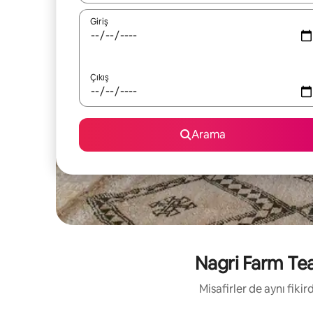
Giriş
Çıkış
Arama
Nagri Farm Tea 
Misafirler de aynı fik