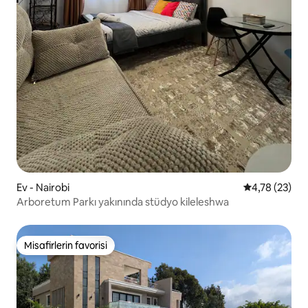
Ev - Nairobi
5 üzerinden o
4,78 (23)
Arboretum Parkı yakınında stüdyo kileleshwa
Misafirlerin favorisi
Misafirlerin favorisi