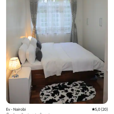
Ev - Nairobi
5 üzerinden 
5,0 (20)