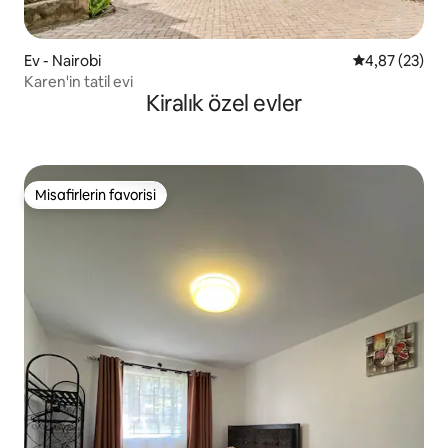
Ev - Nairobi
5 üzerinden o
4,87 (23)
Karen'in tatil evi
Kiralık özel evler
Misafirlerin favorisi
Misafirlerin favorisi