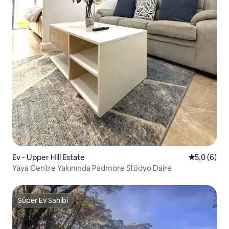
Ev - Upper Hill Estate
5 üzerinde
5,0 (6)
Yaya Centre Yakınında Padmore Stüdyo Daire
Süper Ev Sahibi
Süper Ev Sahibi