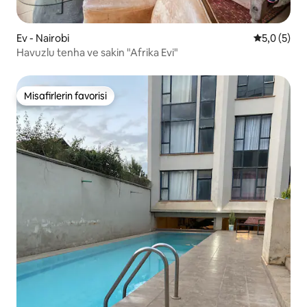
Ev - Nairobi
5 üzerinde
5,0 (5)
Havuzlu tenha ve sakin "Afrika Evi"
Misafirlerin favorisi
Misafirlerin favorisi