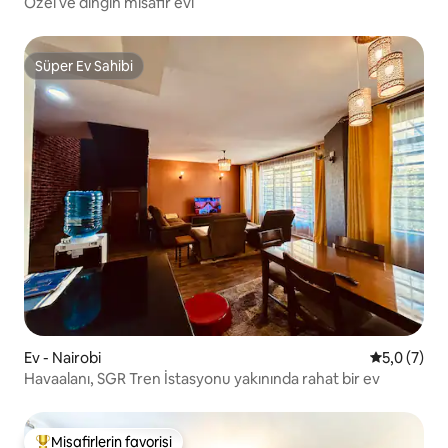
Özel ve dingin misafir evi
Süper Ev Sahibi
Süper Ev Sahibi
Ev - Nairobi
5 üzerinde
5,0 (7)
Havaalanı, SGR Tren İstasyonu yakınında rahat bir ev
Misafirlerin favorisi