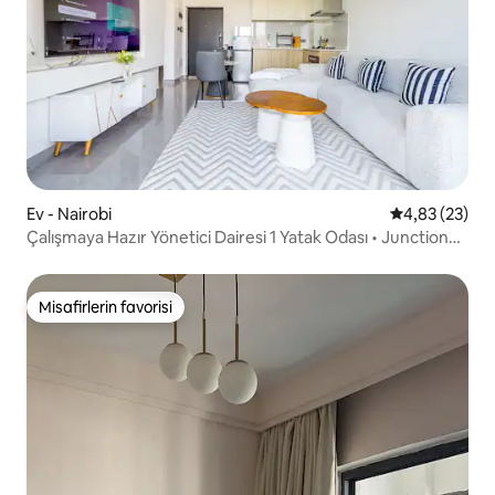
Ev - Nairobi
5 üzerinden o
4,83 (23)
Çalışmaya Hazır Yönetici Dairesi 1 Yatak Odası • Junction
Alışveriş Merkezi'ne Yürüme Mesafesinde
Misafirlerin favorisi
Misafirlerin favorisi