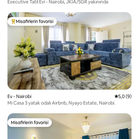
Executive Tatil Evi - Nairobi, JKIA/SGR yakınında
Misafirlerin favorisi
Misafirlerin favorilerinden en beğenilenler arasında
Ev - Nairobi
5 üzerinde
5,0 (9)
Mi Casa 3 yatak odalı Airbnb, Nyayo Estate, Nairobi.
Misafirlerin favorisi
Misafirlerin favorisi