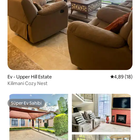
Ev - Upper Hill Estate
5 üzerinden o
4,89 (18)
Kilimani Cozy Nest
Süper Ev Sahibi
Süper Ev Sahibi