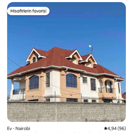
Misafirlerin favorisi
Misafirlerin favorisi
Ev - Nairobi
5 üzerinden o
4,94 (96)