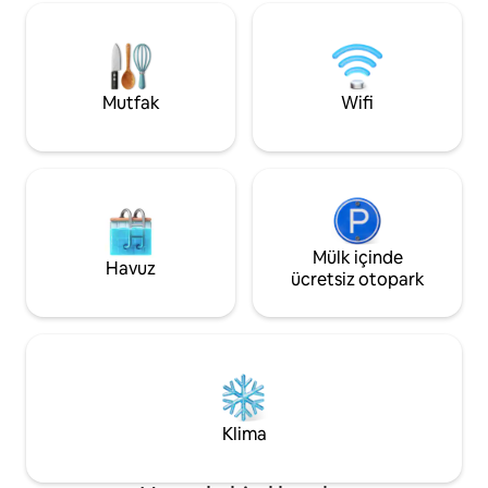
desteğiyle tamamen güneş enerjisiyle
dakikada CBD Nair
çalışır, güvenilir ve çevre dostu konfor
havaalanına ulaşın
sağlar. Misafirler kulübenin tamamına,
görevlisi bulunan 
özel arka bahçeye, güvenli otoparka,
eğitim/çalışma içi
yerleşkeye ve listelenen tüm imkanlara
bağlantısı veya ücr
Mutfak
Wifi
tam olarak erişebilir. Karibuni!
izleyerek dinlenme
Mülk içinde
Havuz
ücretsiz otopark
Klima