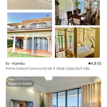
Ev - Kiambu
5 üzerinde
4,8 (5)
Prime Gated Community'de 4 Yatak Odalı Zarif Villa
Süper Ev Sahibi
Süper Ev Sahibi