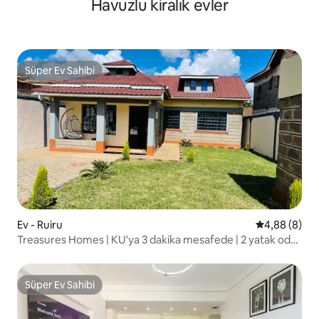
Havuzlu kiralık evler
Süper Ev Sahibi
Süper Ev Sahibi
Ev - Ruiru
5 üzerinden 
4,88 (8)
Treasures Homes | KU'ya 3 dakika mesafede | 2 yatak odalı
ev
Süper Ev Sahibi
Süper Ev Sahibi