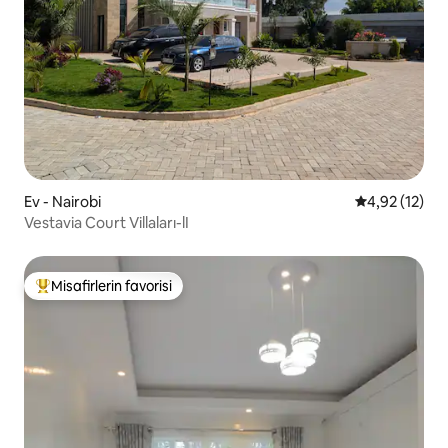
Ev - Nairobi
5 üzerinden 
4,92 (12)
Vestavia Court Villaları-lI
Misafirlerin favorisi
Misafirlerin favorilerinden en beğenilenler arasında