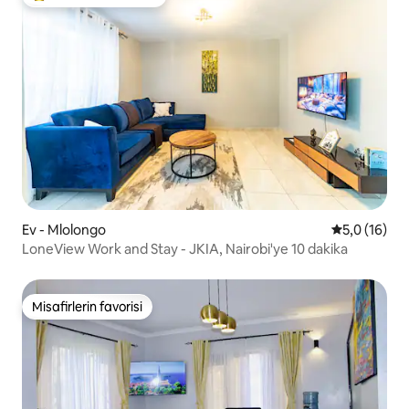
Misafirlerin favorilerinden en beğenilenler arasında
Ev - Mlolongo
5 üzerinden
5,0 (16)
LoneView Work and Stay - JKIA, Nairobi'ye 10 dakika
Misafirlerin favorisi
Misafirlerin favorisi