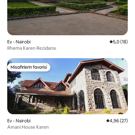
Ev - Nairobi
5 üzerinden
5,0 (18)
Rhema Karen Rezidansı
Misafirlerin favorisi
Misafirlerin favorisi
Ev - Nairobi
5 üzerinden o
4,96 (27)
Amani House Karen