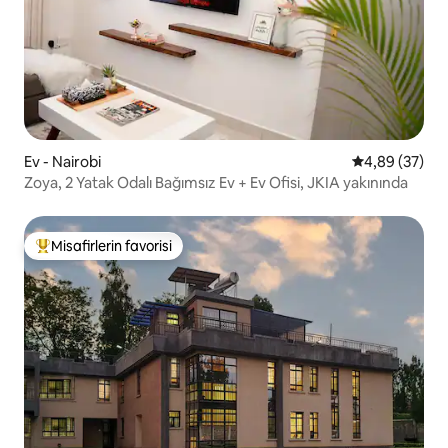
Ev - Nairobi
5 üzerinden o
4,89 (37)
Zoya, 2 Yatak Odalı Bağımsız Ev + Ev Ofisi, JKIA yakınında
Misafirlerin favorisi
Misafirlerin favorilerinden en beğenilenler arasında