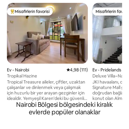
Misafirlerin favorisi
Misafirlerin favoris
Misafirlerin favorilerinden en beğenilenler arasında
Misafirlerin favoris
Ev - Nairobi
5 üzerinden ortalama 4,98 puan
4,98 (111)
Ev - Pridelands
Tropikal Hazine
Deluxe Villa~Nairo
Tropical Treasure aileler, çiftler, uzaktan
JKI havaalanı, dem
çalışanlar ve dinlenmek veya çalışmak
Signature Mall gibi 
için huzurlu bir yer arayan gezginler için
doğrudan bağlantıl
idealdir. Yemyeşil Karen'deki bu güvenli,
konut olan Almari
Nairobi Bölgesi bölgesindeki kiralık
sakin semt, alışveriş merkezlerine,
geldiniz. Bu muhte
kafelere, Nairobi Milli Parkı'na, Fil
konfor, stil ve sıc
evlerde popüler olanaklar
Yetimhanesi'ne, Zürafa Merkezi'ne ve
karışımını sunar. Ai
daha fazlasına birkaç dakika mesafede
maceraperestler ve
aydınlık, havadar alanlar sunar. Şebeke
edenler için ideald