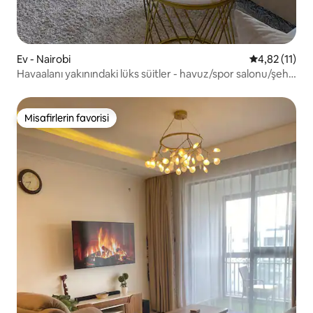
Ev - Nairobi
5 üzerinden 
4,82 (11)
Havaalanı yakınındaki lüks süitler - havuz/spor salonu/şehir
manzarası
Misafirlerin favorisi
Misafirlerin favorisi