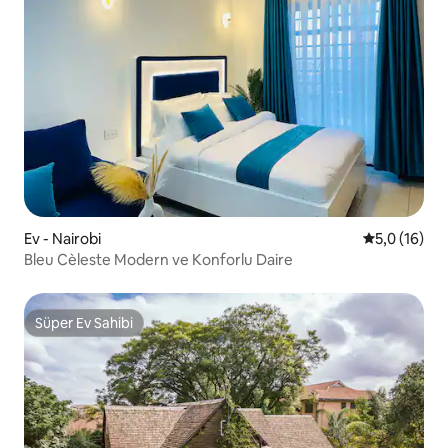
Ev - Nairobi
5 üzerinden
5,0 (16)
Bleu Cèleste Modern ve Konforlu Daire
Süper Ev Sahibi
Süper Ev Sahibi