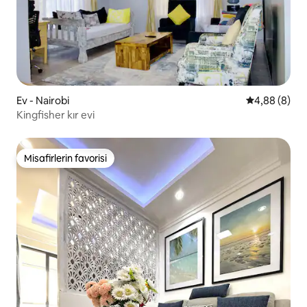
Ev - Nairobi
5 üzerinden 
4,88 (8)
Kingfisher kır evi
Misafirlerin favorisi
Misafirlerin favorisi