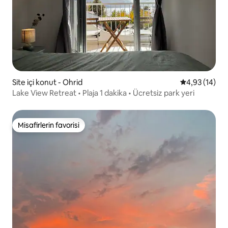
Site içi konut - Ohrid
5 üzerinden o
4,93 (14)
Lake View Retreat • Plaja 1 dakika • Ücretsiz park yeri
Misafirlerin favorisi
Misafirlerin favorisi