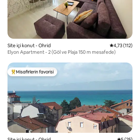
Site içi konut - Ohrid
5 üzerinden o
4,73 (112)
Elyon Apartment - 2 (Göl ve Plaja 150 m mesafede)
Misafirlerin favorisi
Misafirlerin favorilerinden en beğenilenler arasında
Site içi konut - Ohrid
5 üzerinde
5 (25)