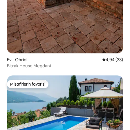
Ev - Ohrid
5 üzerinden o
4,94 (33)
Bitrak House Megdani
Misafirlerin favorisi
Misafirlerin favorisi