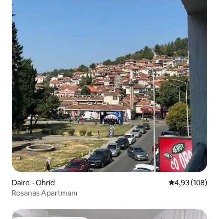
Daire - Ohrid
5 üzerinden or
4,93 (108)
Rosanas Apartmanı