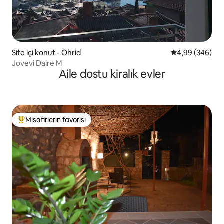
Site içi konut - Ohrid
5 üzerinden or
4,99 (346)
Jovevi Daire M
Aile dostu kiralık evler
Misafirlerin favorisi
Misafirlerin favorilerinden en beğenilenler arasında