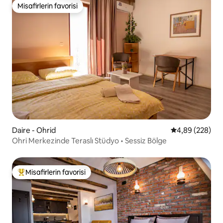
Misafirlerin favorisi
Misafirlerin favorisi
Daire - Ohrid
5 üzerinden or
4,89 (228)
Ohri Merkezinde Teraslı Stüdyo • Sessiz Bölge
Misafirlerin favorisi
Misafirlerin favorilerinden en beğenilenler arasında