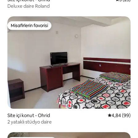
Deluxe daire Roland
Misafirlerin favorisi
Misafirlerin favorisi
Site içi konut - Ohrid
5 üzerinden o
4,84 (99)
2 yataklı stüdyo daire