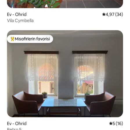
Ev - Ohrid
5 üzerinden o
4,97 (34)
Vila Cymbella
Misafirlerin favorisi
Misafirlerin favorilerinden en beğenilenler arasında
Ev - Ohrid
5 üzerind
5 (16)
Retro 5