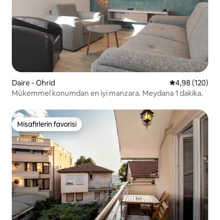
Daire - Ohrid
5 üzerinden or
4,98 (120)
Mükemmel konumdan en iyi manzara. Meydana 1 dakika.
Misafirlerin favorisi
Misafirlerin favorisi