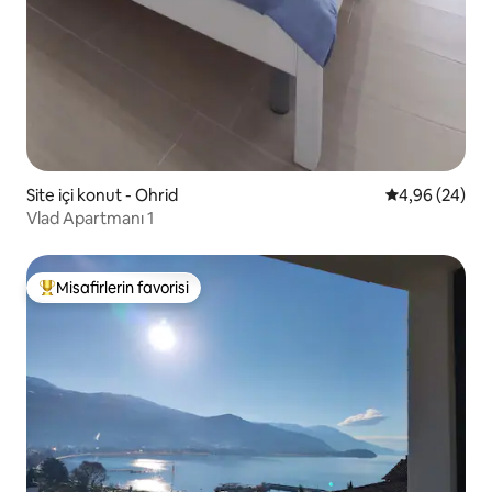
Site içi konut - Ohrid
5 üzerinden o
4,96 (24)
Vlad Apartmanı 1
Misafirlerin favorisi
Misafirlerin favorilerinden en beğenilenler arasında