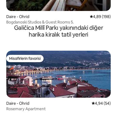
Daire - Ohrid
5 üzerinden or
4,89 (198)
Bogdanoski Studios & Guest Rooms 5.
Galičica Millî Parkı yakınındaki diğer
harika kiralık tatil yerleri
Misafirlerin favorisi
Misafirlerin favorisi
Daire - Ohrid
5 üzerinden o
4,94 (54)
Rosemary Apartment