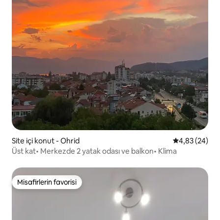
Site içi konut - Ohrid
5 üzerinden o
4,83 (24)
Üst kat• Merkezde 2 yatak odası ve balkon• Klima
Misafirlerin favorisi
Misafirlerin favorisi