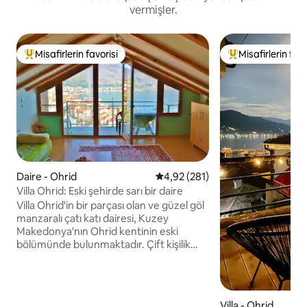
vermişler.
Misafirlerin favorisi
Misafirlerin favo
Misafirlerin favorilerinden en beğenilenler arasında
Misafirlerin favor
Daire - Ohrid
5 üzerinden ortalama 4,92 puan
4,92 (281)
Villa Ohrid: Eski şehirde sarı bir daire
Villa Ohrid'in bir parçası olan ve güzel göl
manzaralı çatı katı dairesi, Kuzey
Makedonya'nın Ohrid kentinin eski
bölümünde bulunmaktadır. Çift kişilik
yataklı bir yatak odası, çekyatlı oturma
odası, özel banyo, göl manzaralı balkon
ve tam donanımlı mutfak bulunmaktadır.
Ücretsiz kablosuz internet bağlantısı ve
Villa - Ohrid