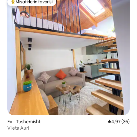
Misafirlerin favorisi
Misafirlerin favorilerinden en beğenilenler arasında
Ev - Tushemisht
5 üzerinden o
4,97 (36)
Vileta Auri