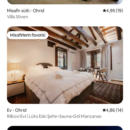
Misafir süiti - Ohrid
5 üzerinden o
4,95 (19)
Villa Stiven
Misafirlerin favorisi
Misafirlerin favorisi
Ev - Ohrid
5 üzerinden o
4,86 (14)
Rilkovi Evi | Lüks Eski Şehir•Sauna•Göl Manzarası