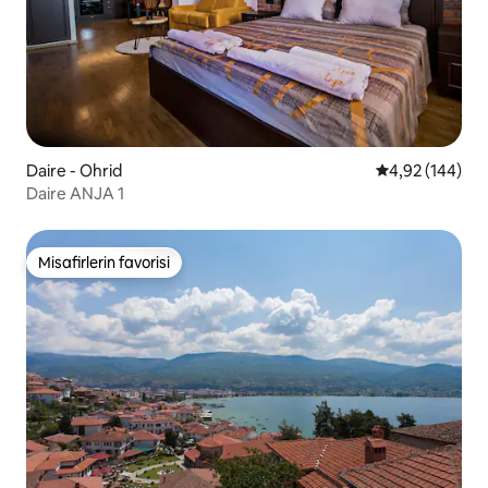
Daire - Ohrid
5 üzerinden or
4,92 (144)
Daire ANJA 1
Misafirlerin favorisi
Misafirlerin favorisi