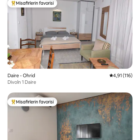
Misafirlerin favorisi
Misafirlerin favorilerinden en beğenilenler arasında
Daire - Ohrid
5 üzerinden o
4,91 (116)
Divoln 1 Daire
Misafirlerin favorisi
Misafirlerin favorilerinden en beğenilenler arasında