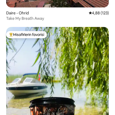
Daire - Ohrid
5 üzerinden or
4,88 (123)
Take My Breath Away
Misafirlerin favorisi
Misafirlerin favorilerinden en beğenilenler arasında