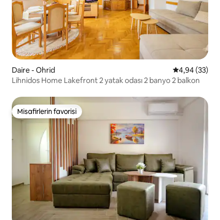
Daire - Ohrid
5 üzerinden o
4,94 (33)
Lihnidos Home Lakefront 2 yatak odası 2 banyo 2 balkon
Misafirlerin favorisi
Misafirlerin favorisi