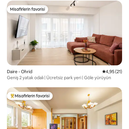
Misafirlerin favorisi
Misafirlerin favorisi
Daire - Ohrid
5 üzerinden 
4,95 (21)
Geniş 2 yatak odalı | Ücretsiz park yeri | Göle yürüyün
Misafirlerin favorisi
Misafirlerin favorilerinden en beğenilenler arasında