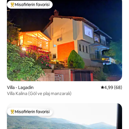
Misafirlerin favorisi
Misafirlerin favorilerinden en beğenilenler arasında
Villa - Lagadin
5 üzerinden o
4,99 (68)
Villa Kalina (Göl ve plaj manzaralı)
Misafirlerin favorisi
Misafirlerin favorilerinden en beğenilenler arasında