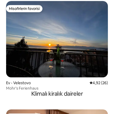
Misafirlerin favorisi
Misafirlerin favorisi
Ev - Velestovo
5 üzerinden o
4,92 (26)
Mohr's Ferienhaus
Klimalı kiralık daireler