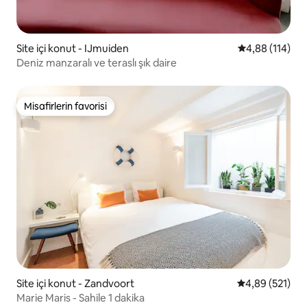
Site içi konut - IJmuiden
5 üzerinden o
4,88 (114)
Deniz manzaralı ve teraslı şık daire
Misafirlerin favorisi
Misafirlerin favorisi
Site içi konut - Zandvoort
5 üzerinden or
4,89 (521)
Marie Maris - Sahile 1 dakika