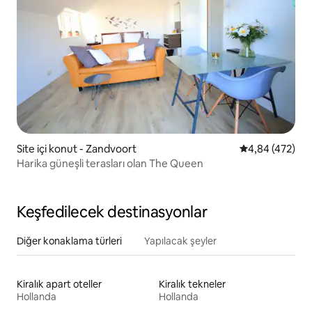
Site içi konut - Zandvoort
5 üzerinden or
4,84 (472)
Harika güneşli terasları olan The Queen
Keşfedilecek destinasyonlar
Diğer konaklama türleri
Yapılacak şeyler
Kiralık apart oteller
Kiralık tekneler
Hollanda
Hollanda