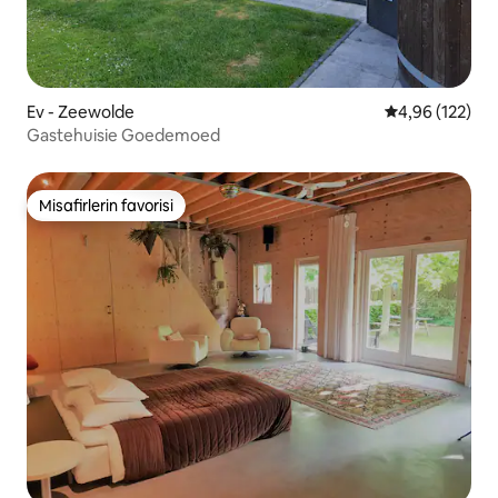
Ev - Zeewolde
5 üzerinden or
4,96 (122)
Gastehuisie Goedemoed
Misafirlerin favorisi
Misafirlerin favorisi