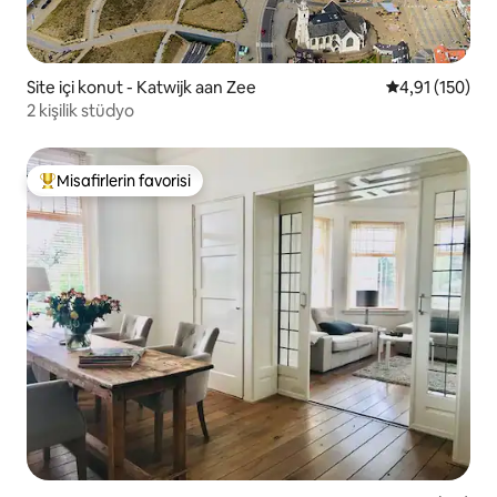
Site içi konut - Katwijk aan Zee
5 üzerinden o
4,91 (150)
2 kişilik stüdyo
Misafirlerin favorisi
Misafirlerin favorilerinden en beğenilenler arasında