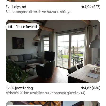
Ev - Lelystad
5 üzerinden or
4,94 (327)
Sauna seçenekli ferah ve huzurlu stüdyo
Misafirlerin favorisi
Misafirlerin favorisi
Ev - Rijpwetering
5 üzerinden or
4,87 (630)
A'dam'a 20 km uzaklıkta su kenarında güzel ev (4)