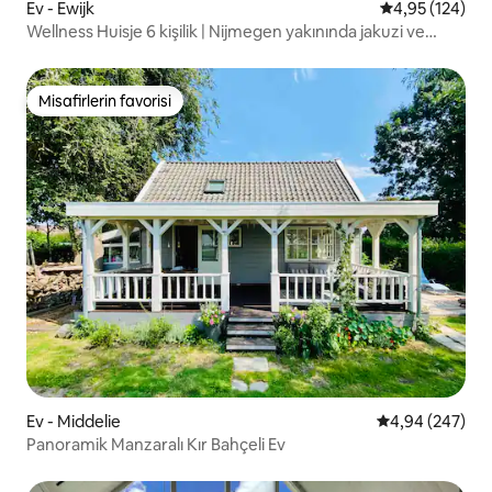
Ev - Ewijk
5 üzerinden or
4,95 (124)
Wellness Huisje 6 kişilik | Nijmegen yakınında jakuzi ve
sauna
Misafirlerin favorisi
Misafirlerin favorisi
Ev - Middelie
5 üzerinden or
4,94 (247)
Panoramik Manzaralı Kır Bahçeli Ev