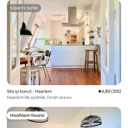
Süper Ev Sahibi
Süper Ev Sahibi
Site içi konut - Haarlem
5 üzerinden or
4,89 (305)
Haarlem'de aydınlık, ferah sıra ev.
Misafirlerin favorisi
Misafirlerin favorisi