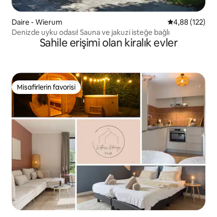
Daire - Wierum
5 üzerinden or
4,88 (122)
Denizde uyku odası! Sauna ve jakuzi isteğe bağlı
Sahile erişimi olan kiralık evler
Misafirlerin favorisi
Misafirlerin favorisi