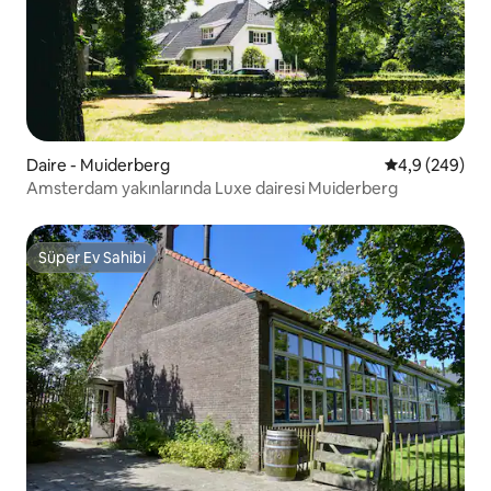
Daire - Muiderberg
5 üzerinden o
4,9 (249)
Amsterdam yakınlarında Luxe dairesi Muiderberg
Süper Ev Sahibi
Süper Ev Sahibi