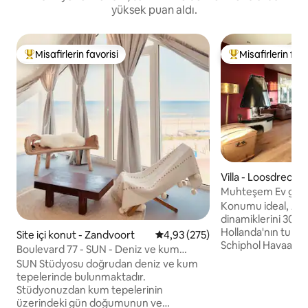
yüksek puan aldı.
Misafirlerin favorisi
Misafirlerin favo
Misafirlerin favorilerinden en beğenilenler arasında
Misafirlerin favor
Villa - Loosdrecht
Muhteşem Ev gru
Amsterdam'a 25 d
Konumu ideal, Am
dinamiklerini 30 da
Hollanda'nın turist
Site içi konut - Zandvoort
5 üzerinden ortalama 4,93 puan
4,93 (275)
Schiphol Havaalanı 30 da
Boulevard 77 - SUN - Deniz ve kum
ödeme yaptığınız
tepesi - Ücretsiz otopark
SUN Stüdyosu doğrudan deniz ve kum
Konaklamak için en az 7 ki
tepelerinde bulunmaktadır.
ve bilardo masası 
Stüdyonuzdan kum tepelerinin
büyük kır evi Loosdrecht Göl bölgesi,
üzerindeki gün doğumunun ve