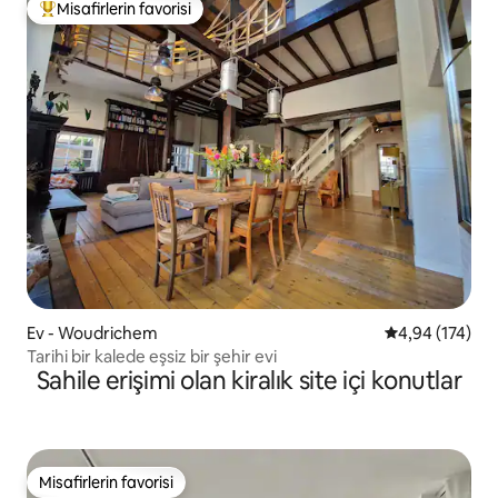
Misafirlerin favorisi
Misafirlerin favorilerinden en beğenilenler arasında
Ev - Woudrichem
5 üzerinden or
4,94 (174)
Tarihi bir kalede eşsiz bir şehir evi
Sahile erişimi olan kiralık site içi konutlar
Misafirlerin favorisi
Misafirlerin favorisi