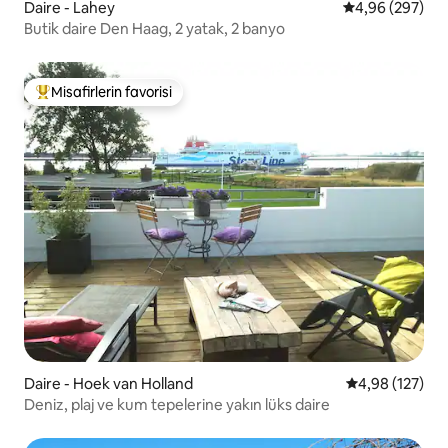
Daire - Lahey
5 üzerinden or
4,96 (297)
Butik daire Den Haag, 2 yatak, 2 banyo
Misafirlerin favorisi
Misafirlerin favorilerinden en beğenilenler arasında
Daire - Hoek van Holland
5 üzerinden or
4,98 (127)
Deniz, plaj ve kum tepelerine yakın lüks daire