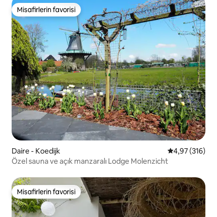
Misafirlerin favorisi
Misafirlerin favorisi
Daire - Koedijk
5 üzerinden or
4,97 (316)
Özel sauna ve açık manzaralı Lodge Molenzicht
Misafirlerin favorisi
Misafirlerin favorisi