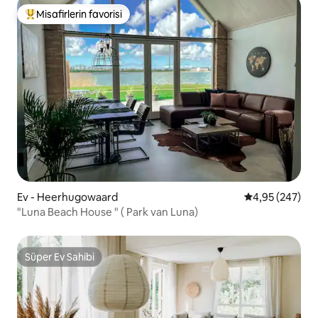
Misafirlerin favorisi
Misafirlerin favorilerinden en beğenilenler arasında
Ev - Heerhugowaard
5 üzerinden or
4,95 (247)
"Luna Beach House " ( Park van Luna)
Süper Ev Sahibi
Süper Ev Sahibi