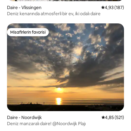
Daire - Vlissingen
5 üzerinden or
4,93 (187)
Deniz kenarında atmosferli bir ev, iki odalı daire
Misafirlerin favorisi
Misafirlerin favorisi
Daire - Noordwijk
5 üzerinden o
4,85 (521)
Deniz manzaralı daire! @Noordwijk Plajı