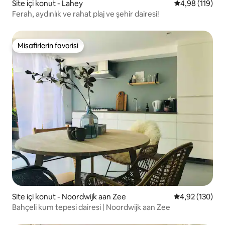
Site içi konut - Lahey
5 üzerinden o
4,98 (119)
Ferah, aydınlık ve rahat plaj ve şehir dairesi!
Misafirlerin favorisi
Misafirlerin favorisi
Site içi konut - Noordwijk aan Zee
5 üzerinden or
4,92 (130)
Bahçeli kum tepesi dairesi | Noordwijk aan Zee