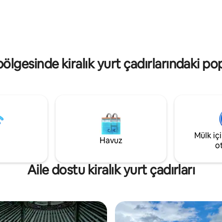
Basit, rahat yemek pişirmek içi
, vahşi yaşam ve her yaştan
donanımlı. Ahşap özelliklere sah
çin kolay erişim sunan muhteşem
sıcaklık ve doğal ışık sunan geniş
Sahil Parkuru'na sadece birkaç
yurt, çiftler veya yalnız seyaha
klıkta.
için idealdir. *Starlink sağlandı
ölgesinde kiralık yurt çadırlarındaki po
Mülk iç
Havuz
o
Aile dostu kiralık yurt çadırları