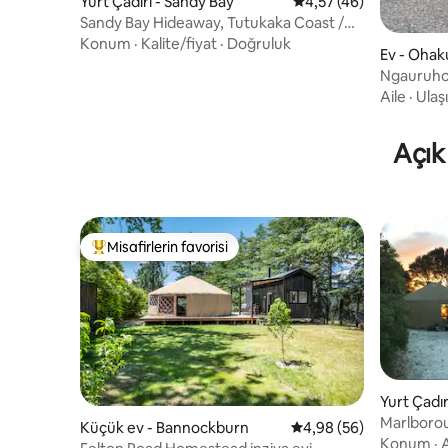
Yurt Çadırı - Sandy Bay
5 üzerinden ortalama 
4,57 (46)
Sandy Bay Hideaway, Tutukaka Coast /
Riversong Yurt
Konum
·
Kalite/fiyat
·
Doğruluk
Ev - Oha
Ngauruhoe
Aile
·
Ulaş
Açık 
Misafirlerin favorisi
Misafirlerin favorilerinden en beğenilenler arasında
Yurt Çadı
Marlborou
Küçük ev - Bannockburn
5 üzerinden ortalama 
4,98 (56)
Konum
·
A