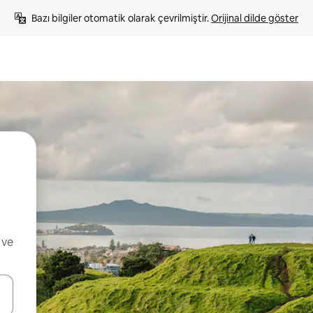
Bazı bilgiler otomatik olarak çevrilmiştir. 
Orijinal dilde göster
 ve
oklarıyla gezinin veya dokunarak ya da kaydırma hareketleriyle keşfedin