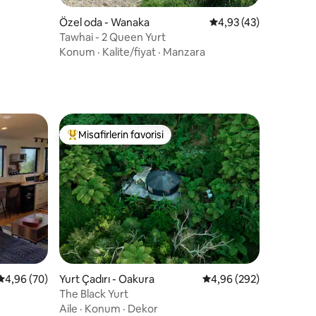
Özel oda - Wanaka
5 üzerinden ortalama
4,93 (43)
Tawhai - 2 Queen Yurt
Konum
·
Kalite/fiyat
·
Manzara
Misafirlerin favorisi
eğenilenler arasında
Misafirlerin favorilerinden en beğenilenler arasında
endirme
5 üzerinden ortalama 4,96 puan, 70 değerlendirme
4,96 (70)
Yurt Çadırı - Oakura
5 üzerinden ortalama 4
4,96 (292)
The Black Yurt
Aile
·
Konum
·
Dekor