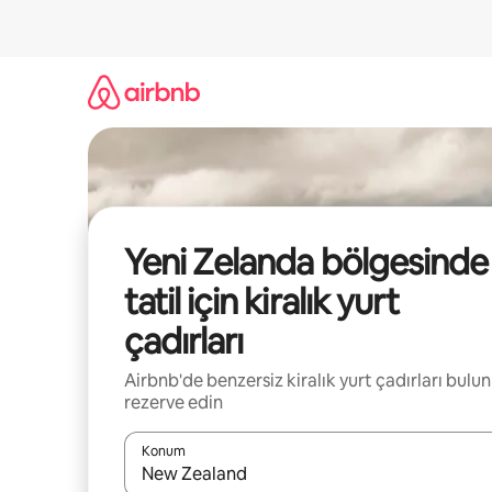
İçeriğe
atla
Yeni Zelanda bölgesinde
tatil için kiralık yurt
çadırları
Airbnb'de benzersiz kiralık yurt çadırları bulun
rezerve edin
Konum
Sonuçlar kullanılabilir olduğunda yukarı ve aşağı 