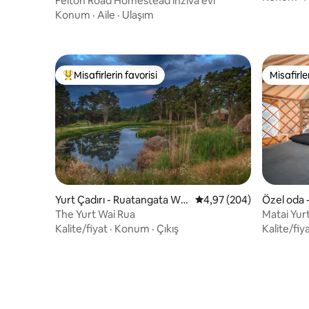
Felton Road Homestead inziva evi
Konum
·
Aile
·
Ulaşım
Misafirlerin favorisi
Misafirle
Misafirlerin favorilerinden en beğenilenler arasında
Misafirle
Yurt Çadırı - Ruatangata We
5 üzerinden ortalama 4
4,97 (204)
Özel oda 
st
The Yurt Wai Rua
Matai Yur
Kalite/fiyat
·
Konum
·
Çıkış
Kalite/fiy