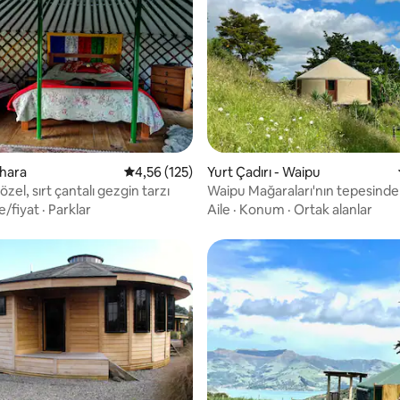
4,75 puan, 57 değerlendirme
ohara
5 üzerinden ortalama 4,56 puan, 125 değerl
4,56 (125)
Yurt Çadırı - Waipu
özel, sırt çantalı gezgin tarzı
Waipu Mağaraları'nın tepesind
manzaralı yurt
e/fiyat
·
Parklar
Aile
·
Konum
·
Ortak alanlar