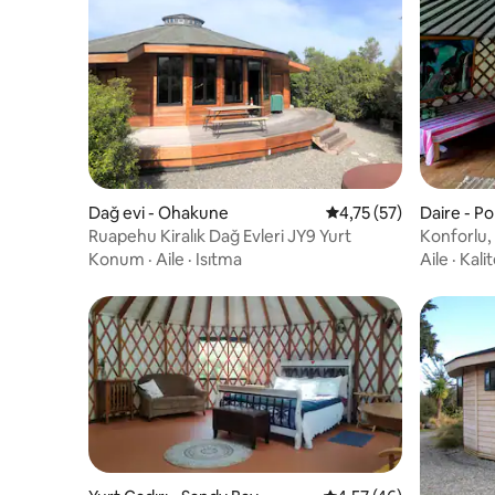
Dağ evi - Ohakune
5 üzerinden ortalama 
4,75 (57)
Daire - P
Ruapehu Kiralık Dağ Evleri JY9 Yurt
Konforlu, 
Konum
·
Aile
·
Isıtma
Aile
·
Kalit