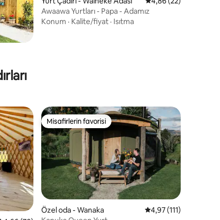
Yurt Çadırı - Waiheke Adası
5 üzerinden ortalama
4,86 (22)
Awaawa Yurtları - Papa - Adamız
Konum
·
Kalite/fiyat
·
Isıtma
endirme
ırları
Misafirlerin favorisi
Misafirlerin favorisi
endirme
Özel oda - Wanaka
5 üzerinden ortalama 
4,97 (111)