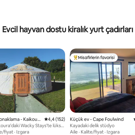
Evcil hayvan dostu kiralık yurt çadırları
Misafirlerin favorisi
Misafirlerin favorilerinden en b
 5,0 puan, 15 değerlendirme
 konaklama - Kaikoura
5 üzerinden ortalama 4,4 puan, 152 değerl
4,4 (152)
Küçük ev - Cape Foulwind
koura'daki Wacky Stays'te lüks
Kayadaki delik stüdyo
e/fiyat
·
Izgara
Aile
·
Kalite/fiyat
·
Izgara