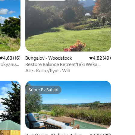
endirme
5 üzerinden ortalama 4,63 puan, 16 değerlendirme
4,63 (16)
Bungalov - Woodstock
5 üzerinden ortalama
4,82 (49)
e okyanus
Restore Balance Retreat'teki Weka
kulübesi
Aile
·
Kalite/fiyat
·
Wifi
Süper Ev Sahibi
Süper Ev Sahibi