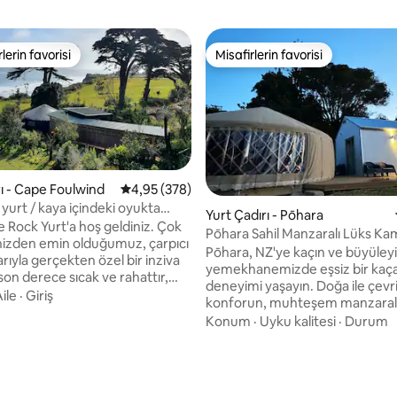
lerin favorisi
Misafirlerin favorisi
rin favorilerinden en beğenilenler arasında
Misafirlerin favorisi
,83 puan, 196 değerlendirme
rı - Cape Foulwind
5 üzerinden ortalama 4,95 puan, 378 değerl
4,95 (378)
yurt / kaya içindeki oyukta
Yurt Çadırı - Pōhara
a
e Rock Yurt'a hoş geldiniz. Çok
Pōhara Sahil Manzaralı Lüks Kam
izden emin olduğumuz, çarpıcı
ile)
Pōhara, NZ'ye kaçın ve büyüleyi
ıyla gerçekten özel bir inziva
yemekhanemizde eşsiz bir ka
 son derece sıcak ve rahattır,
deneyimi yaşayın. Doğa ile çevrilidir,
inde dinlenmek için
ile
·
Giriş
konforun, muhteşem manzaralar
r. Çift kişilik yatak ve
çıkarın. Gevşeyin, yeniden bağlanın ve
Konum
·
Uyku kalitesi
·
Durum
ft kişilik çekyatta dört misafir
kalıcı anılar yaratın Richmond Yo
üzerinde, Pohara Plajı'na sadec
n en yeni sahil yürüyüş ve
dakika uzaklıktadır. Sakin bir çe
arkurlarından biri olan ve
cıvıltısı ve geniş deniz manzaras
 okyanus manzaraları, yerli