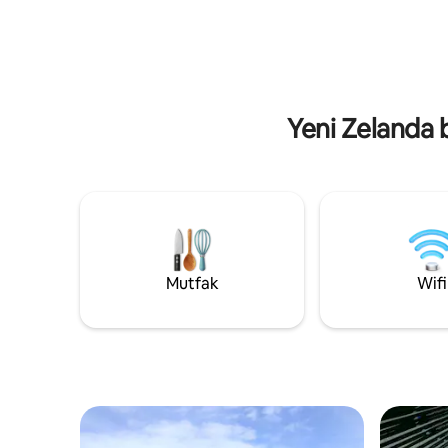
dinlenin, mülkteki doğa yürüyüşlerini
çalılıklar
keşfedin veya istek üzerine sunulan bir
misafir i
qigong dersine ya da bütünsel yaşam
Kawatiri 
koçluğu seansına katılın.
dakika uza
Yeni Zelanda b
Mutfak
Wifi