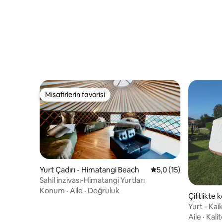
Misafirlerin favorisi
Misafirlerin favorisi
Yurt Çadırı - Himatangi Beach
5 üzerinden ortalama
5,0 (15)
Sahil inzivası-Himatangi Yurtları
Konum
·
Aile
·
Doğruluk
Çiftlikte
Flat
Yurt - Kai
kamp
Aile
·
Kalit