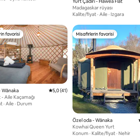
Yurt Çadırı - Hāwea Flat
Madagaskar rüyası
Kalite/fiyat
·
Aile
·
Izgara
rin favorisi
Misafirlerin favorisi
rin favorisi
Misafirlerin favorisi
,97 puan, 204 değerlendirme
- Wānaka
5 üzerinden ortalama 5,0 puan, 41 değerl
5,0 (41)
t - Aile Kaçamağı
at
·
Aile
·
Durum
Özel oda - Wānaka
Kowhai Queen Yurt
Konum
·
Kalite/fiyat
·
Nehir