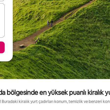
a bölgesinde en yüksek puanlı kiralık yu
de! Buradaki kiralık yurt çadırları konum, temizlik ve benzeri ko