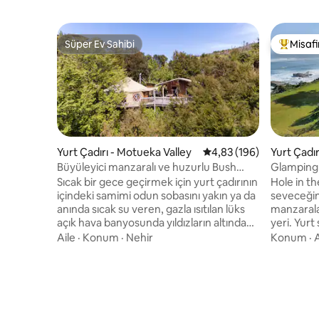
Süper Ev Sahibi
Misafir
Süper Ev Sahibi
Misafirle
Yurt Çadırı - Motueka Valley
5 üzerinden ortalama 4
4,83 (196)
Yurt Çadı
Büyüleyici manzaralı ve huzurlu Bush
Glamping 
İnzivası
konaklam
Sıcak bir gece geçirmek için yurt çadırının
Hole in th
içindeki samimi odun sobasını yakın ya da
seveceğin
anında sıcak su veren, gazla ısıtılan lüks
manzaralar
açık hava banyosunda yıldızların altında
yeri. Yurt
dinlenin. Büyüleyici Motueka Vadisi'nin
konfor iç
Aile
·
Konum
·
Nehir
Konum
·
A
üzerindeki Te Manawa Ecovillage'da yerli
mükemmeldi
çalılıkların arasında dinlenme amaçlı
çekyatlı çi
konaklama yeri. Yurdun huzurlu
kalabilir. Birinci sınıf konum: Yeni
atmosferinin ve dağların, nehrin ve
Zelanda'nı
Tasman Körfezi'nin muhteşem
bisiklet p
manzarasının keyfini çıkarın. Hamakta
inanılmaz