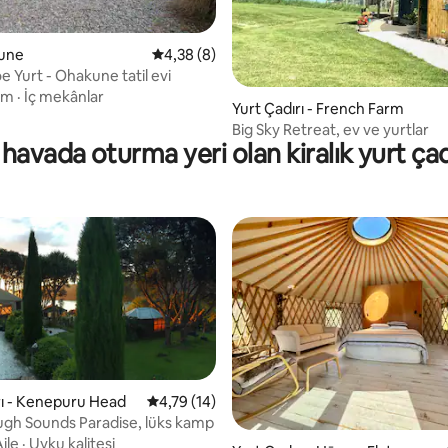
4,57 puan, 46 değerlendirme
kune
5 üzerinden ortalama 4,38 puan, 8 değerl
4,38 (8)
 Yurt - Ohakune tatil evi
ım
·
İç mekânlar
Yurt Çadırı - French Farm
Big Sky Retreat, ev ve yurtlar
havada oturma yeri olan kiralık yurt çad
rı - Kenepuru Head
5 üzerinden ortalama 4,79 puan, 14 değerl
4,79 (14)
gh Sounds Paradise, lüks kamp
4,98 puan, 56 değerlendirme
ile
·
Uyku kalitesi