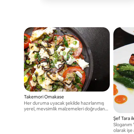
Takemori Omakase
Her duruma uyacak şekilde hazırlanmış
yerel, mevsimlik malzemeleri doğrudan
kapınıza getiriyoruz.
Şef Tara i
Sloganım 
olarak işe