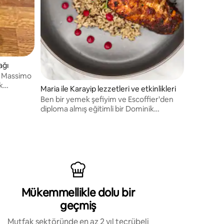
ağı
u Massimo
k
Maria ile Karayip lezzetleri ve etkinlikleri
r
Ben bir yemek şefiyim ve Escoffier'den
e zengin
diploma almış eğitimli bir Dominik
riyor.
aşçısıyım.
Mükemmellikle dolu bir
geçmiş
Mutfak sektöründe en az 2 yıl tecrübeli