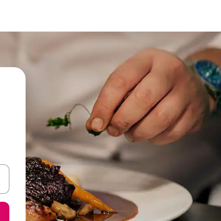
oklarıyla gezinin veya dokunarak ya da kaydırma hareketleriyle keşfedin