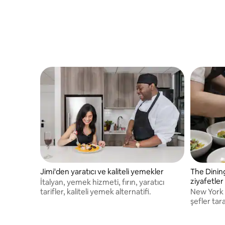
yetişen e
size renkl
söz veriy
Jimi'den yaratıcı ve kaliteli yemekler
The Dining
ziyafetler
İtalyan, yemek hizmeti, fırın, yaratıcı
tarifler, kaliteli yemek alternatifi.
New York C
şefler tar
catering ş
müşteriler