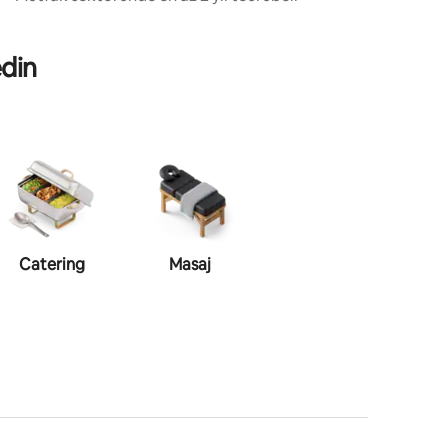
edin
Catering
Masaj
Makyaj
şeki