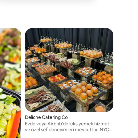
Deliche Catering Co
Evde veya Airbnb'de lüks yemek hizmeti
ve özel şef deneyimleri mevcuttur. NYC
ve NJ'de seçkin konfor mutfağı, interaktif