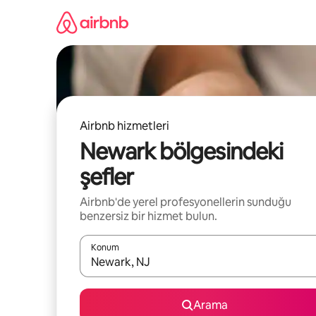
İçeriğe
atla
Airbnb hizmetleri
Newark bölgesindeki
şefler
Airbnb'de yerel profesyonellerin sunduğu
benzersiz bir hizmet bulun.
Konum
Sonuçlar kullanılabilir olduğunda yukarı ve aşağı 
Arama