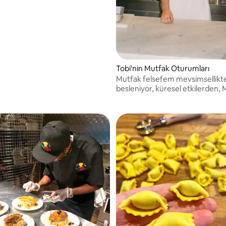
estoran deneyimine sahip özel
Tobi'nin Mutfak Oturumları
Mutfak felsefem mevsimsellikt
besleniyor, küresel etkilerden, 
seviyesindeki tekniklerden ve 
şekillenen yetiştirilme tarzımda
besleniyor. Lütfen rezervasyon
yapmadan önce bana mesaj atın
Teşekkürler!