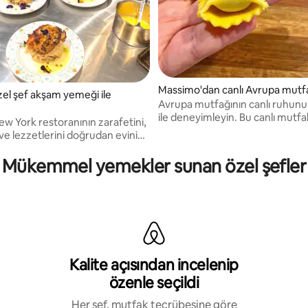
Massimo'dan canlı Avrupa mutf
zel şef akşam yemeği ile
Avrupa mutfağının canlı ruhun
ile deneyimleyin. Bu canlı mutfa
ew York restoranının zarafetini,
yolculuğunda Şef Massimo cesu
ve lezzetlerini doğrudan evinize
lezzetleri, renkli malzemeleri v
şiselleştirilmiş çok çeşitli yemek
yemek geleneklerini hayata geçi
ri yaratıyorum.
Mükemmel yemekler sunan özel şefler
Kalite açısından incelenip
özenle seçildi
Her şef, mutfak tecrübesine göre