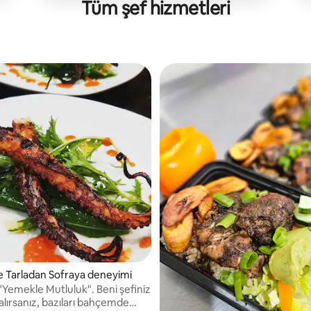
Tüm şef hizmetleri
le Tarladan Sofraya deneyimi
"Yemekle Mutluluk". Beni şefiniz
 alırsanız, bazıları bahçemde