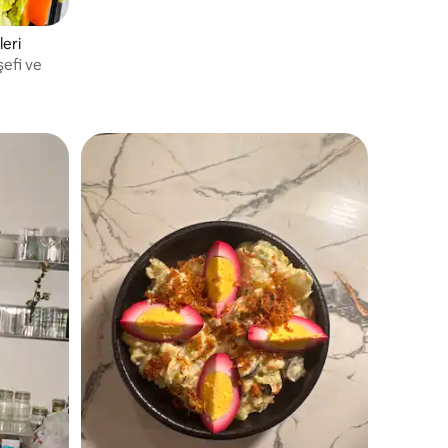
şef istasyonları, düğünler, etkinlikler ve
yüksek profilli müşteriler konusunda
leri
uzman.
şefi ve