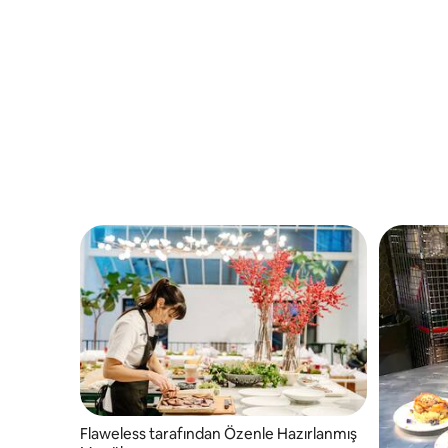
yılların r
şefleriz.
Flaweless tarafından Özenle Hazırlanmış