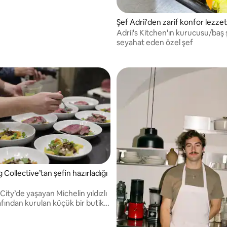
n taze malzemeleri kullanarak
i, lezzetli tabaklar sunacağıma
Şef Adrii'den zarif konfor lezzet
orum!
Adrii's Kitchen'ın kurucusu/baş 
seyahat eden özel şef
 Collective’tan şefin hazırladığı
ity’de yaşayan Michelin yıldızlı
afından kurulan küçük bir butik
irketiyiz. Bizler, üst düzey
 için enfes ziyafetler hazırlayan,