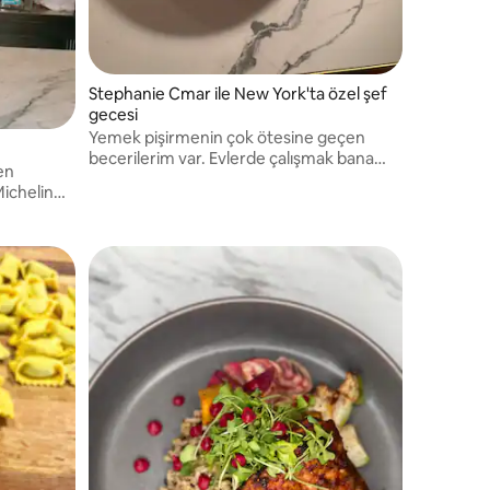
Stephanie Cmar ile New York'ta özel şef
gecesi
Yemek pişirmenin çok ötesine geçen
becerilerim var. Evlerde çalışmak bana
en
profesyonelliği sıcakkanlılıkla nasıl
Michelin
harmanlayacağımı, ihtiyaçları nasıl
okyanusla
öngöreceğimi ve zahmetsizce bir
n
deneyim yaratmayı öğretti.
.