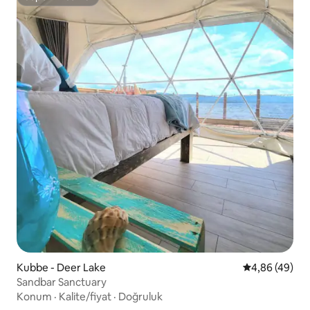
Süper Ev Sahibi
Kubbe - Deer Lake
5 üzerinden o
4,86 (49)
Sandbar Sanctuary
Konum
·
Kalite/fiyat
·
Doğruluk