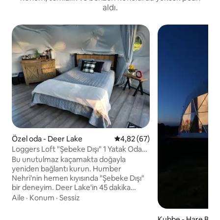
aldı.
Özel oda - Deer Lake
5 üzerinden ortalama 4,82 pua
4,82 (67)
Loggers Loft "Şebeke Dışı" 1 Yatak Odası,
2 Yatak
Bu unutulmaz kaçamakta doğayla
yeniden bağlantı kurun. Humber
Nehri'nin hemen kıyısında "Şebeke Dışı"
bir deneyim. Deer Lake'in 45 dakika
doğusunda, 420 numaralı yolun hemen
Aile
·
Konum
·
Sessiz
yanında yer alır. 10 km'lik toprak yol
düzeltilmiştir ve iyi bir toprak yoldur,
Kubbe - Hare Bay