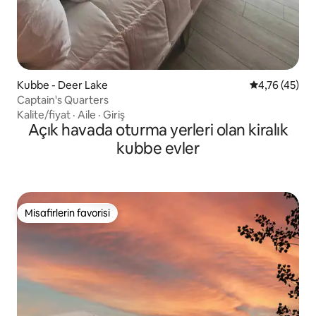
Kubbe - Deer Lake
5 üzerinden 
4,76 (45)
Captain's Quarters
Kalite/fiyat
·
Aile
·
Giriş
Açık havada oturma yerleri olan kiralık
kubbe evler
Misafirlerin favorisi
Misafirlerin favorisi