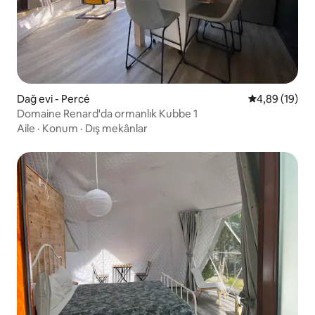
Dağ evi - Percé
5 üzerinden o
4,89 (19)
Domaine Renard'da ormanlık Kubbe 1
Aile
·
Konum
·
Dış mekânlar