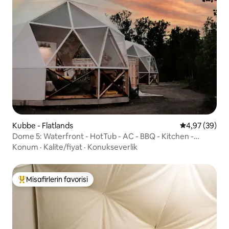
Kubbe - Flatlands
5 üzerinden o
4,97 (39)
Dome 5: Waterfront - HotTub - AC - BBQ - Kitchen -
Bathroom
Konum
·
Kalite/fiyat
·
Konukseverlik
Misafirlerin favorisi
Misafirlerin favorilerinden en beğenilenler arasında