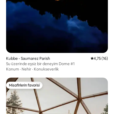
Kubbe - Saumarez Parish
5 üzerinden 
4,75 (16)
Su üzerinde eşsiz bir deneyim Dome #1
Konum
·
Nehir
·
Konukseverlik
Misafirlerin favorisi
Misafirlerin favorisi