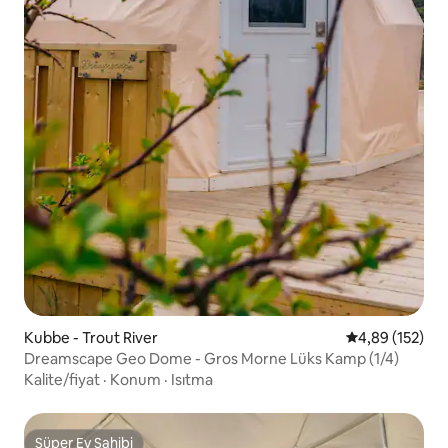
Kubbe - Trout River
5 üzerinden or
4,89 (152)
Dreamscape Geo Dome - Gros Morne Lüks Kamp (1/4)
Kalite/fiyat
·
Konum
·
Isıtma
Süper Ev Sahibi