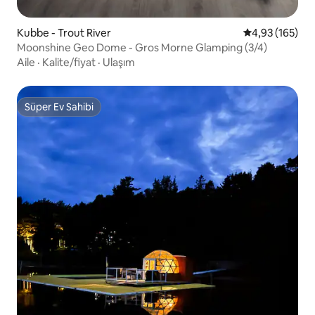
Kubbe - Trout River
5 üzerinden or
4,93 (165)
Moonshine Geo Dome - Gros Morne Glamping (3/4)
Aile
·
Kalite/fiyat
·
Ulaşım
Süper Ev Sahibi
Süper Ev Sahibi