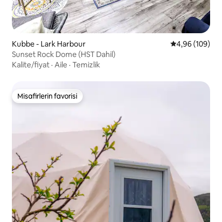
Kubbe - Lark Harbour
5 üzerinden or
4,96 (109)
Sunset Rock Dome (HST Dahil)
Kalite/fiyat
·
Aile
·
Temizlik
Misafirlerin favorisi
Misafirlerin favorisi