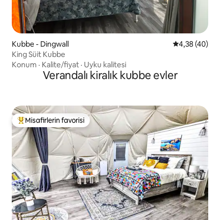
Kubbe - Dingwall
5 üzerinden o
4,38 (40)
King Süit Kubbe
Konum
·
Kalite/fiyat
·
Uyku kalitesi
Verandalı kiralık kubbe evler
Misafirlerin favorisi
Misafirlerin favorilerinden en beğenilenler arasında