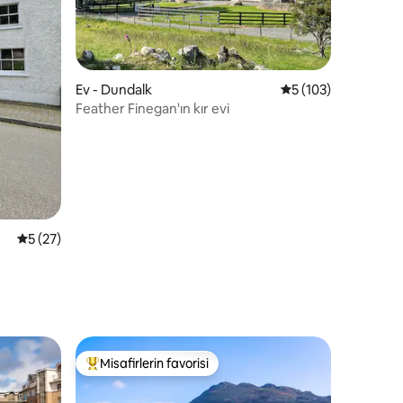
Ev - Dundalk
5 üzerinden ortala
5 (103)
Feather Finegan'ın kır evi
endirme
5 üzerinden ortalama 5 puan, 27 değerlendirme
5 (27)
Misafirlerin favorisi
Misafirlerin favorilerinden en beğenilenler arasında