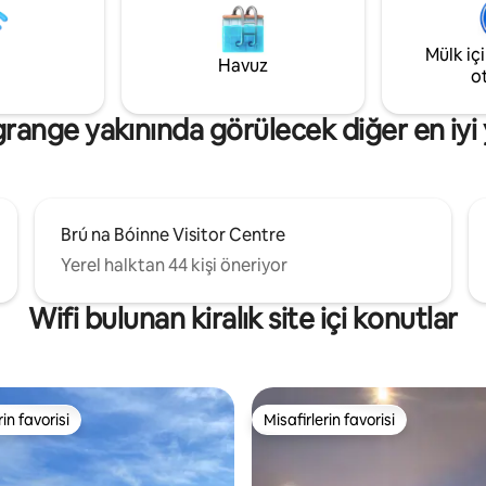
ine de Naas Town'ın
ve Belfast'a 90 dakikadan az
chertown 1
mesafedeyiz. Boyne Vadisi'ni 
Mülk iç
rış pisti 1 km. Kildare Village
için harika bir konumdayız. En 
Havuz
o
8 dakika Dublin Havalimanı 37
hızında Starlink internetimiz var
ange yakınında görülecek diğer en iyi 
Brú na Bóinne Visitor Centre
Yerel halktan 44 kişi öneriyor
Wifi bulunan kiralık site içi konutlar
rin favorisi
Misafirlerin favorisi
rin favorisi
Misafirlerin favorisi