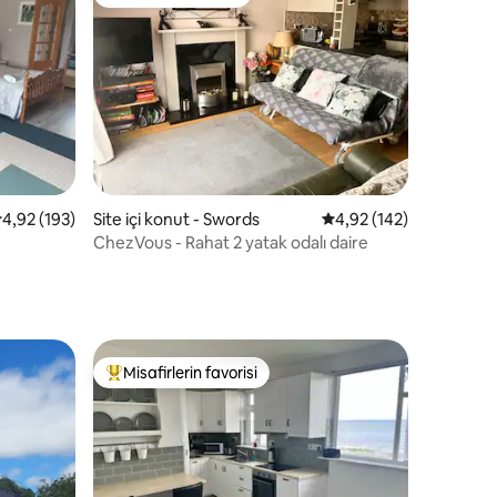
Misafirlerin favorisi
endirme
 üzerinden ortalama 4,92 puan, 193 değerlendirme
4,92 (193)
Site içi konut - Swords
5 üzerinden ortalama 
4,92 (142)
ChezVous - Rahat 2 yatak odalı daire
Misafirlerin favorisi
eğenilenler arasında
Misafirlerin favorilerinden en beğenilenler arasında