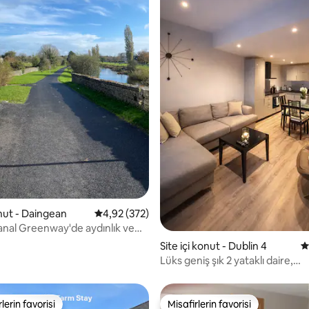
,94 puan, 164 değerlendirme
onut - Daingean
5 üzerinden ortalama 4,92 puan, 372 değerl
4,92 (372)
nal Greenway'de aydınlık ve
re
Site içi konut - Dublin 4
5
Lüks geniş şık 2 yataklı daire,
Sandymount köyü
lerin favorisi
Misafirlerin favorisi