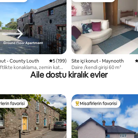
rin favorilerinden en beğenilenler arasında
Misafirlerin favorisi
,83 puan, 385 değerlendirme
onut - County Louth
5 üzerinden ortalama 5 puan, 199 değerl
5 (199)
Site içi konut - Maynooth
5
iftlikte konaklama, zemin kat
Daire /kendi girişi 60 m²
Aile dostu kiralık evler
lerin favorisi
Misafirlerin favorisi
rin favorilerinden en beğenilenler arasında
Misafirlerin favorilerinden en b