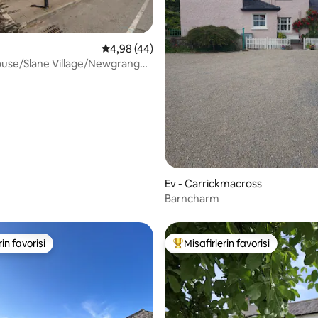
5 üzerinden ortalama 4,98 puan, 44 değerl
4,98 (44)
ouse/Slane Village/Newgrange
,89 puan, 201 değerlendirme
Ev - Carrickmacross
Barncharm
rin favorisi
Misafirlerin favorisi
rin favorisi
Misafirlerin favorilerinden en b