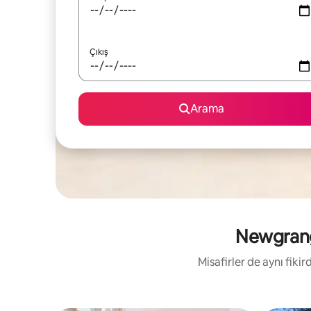
Çıkış
Arama
Newgrange
Misafirler de aynı fik