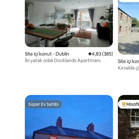
Süper Ev Sahibi
Misafirle
Site içi konut - Dublin
5 üzerinden ortalama 4
4,83 (385)
İki yatak odalı Docklands Apartmanı.
Site içi k
Kırsalda ç
daire
Süper Ev Sahibi
Misafir
Süper Ev Sahibi
Misafirle