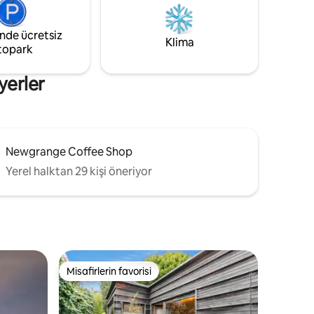
- 14 km. Bru na Boinne - Newgrange -
keşfetmek
Ziyaretçi Merkezi - 16 km. Slane Kalesi/
inde ücretsiz
az 70 Mbps
İrlanda Viski Damıtma Tesisi - 14 km. Tara
Klima
topark
.
Tepesi 35 km. Trim Kalesi.
yerler
Newgrange Coffee Shop
Yerel halktan 29 kişi öneriyor
Misafirlerin favorisi
Misafirlerin favorisi