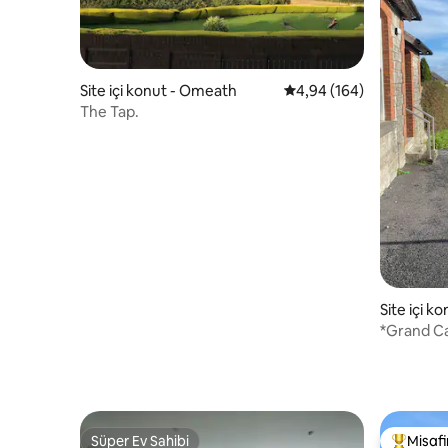
Site içi konut - Omeath
5 üzerinden ortalama 4
4,94 (164)
The Tap.
Site içi k
*Grand Ca
rahat dai
Süper Ev Sahibi
Misafir