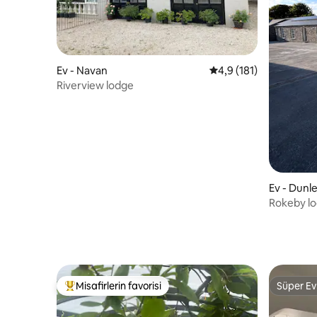
Ev - Navan
5 üzerinden ortalama 
4,9 (181)
Riverview lodge
Ev - Dunl
Rokeby l
Misafirlerin favorisi
Süper Ev
Misafirlerin favorilerinden en beğenilenler arasında
Süper Ev