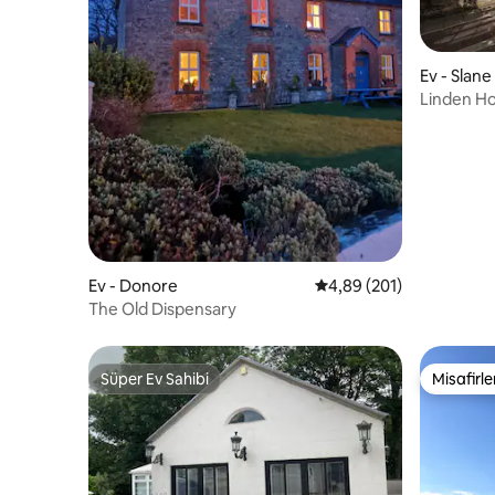
Ev - Slane
Linden H
yakınında
Ev - Donore
5 üzerinden ortalama 4
4,89 (201)
The Old Dispensary
Süper Ev Sahibi
Misafirle
Süper Ev Sahibi
Misafirle