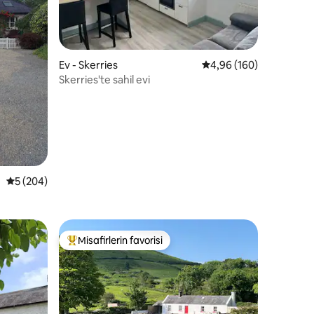
endirme
Ev - Skerries
5 üzerinden ortalama 
4,96 (160)
Skerries'te sahil evi
5 üzerinden ortalama 5 puan, 204 değerlendirme
5 (204)
Misafirlerin favorisi
eğenilenler arasında
Misafirlerin favorilerinden en beğenilenler arasında