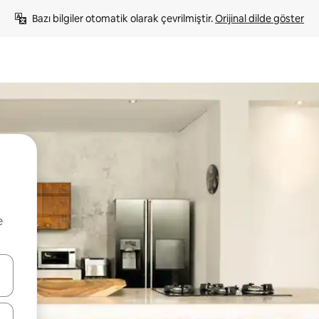
Bazı bilgiler otomatik olarak çevrilmiştir. 
Orijinal dilde göster
e
oklarıyla gezinin veya dokunarak ya da kaydırma hareketleriyle keşfedin