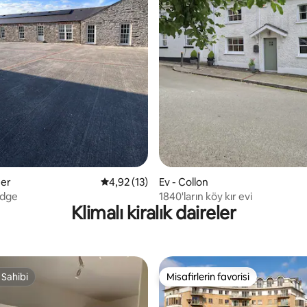
4,9 puan, 181 değerlendirme
eer
5 üzerinden ortalama 4,92 puan, 13 değerl
4,92 (13)
Ev - Collon
odge
1840'ların köy kır evi
Klimalı kiralık daireler
 Sahibi
Misafirlerin favorisi
 Sahibi
Misafirlerin favorisi