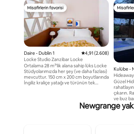
Misafirlerin favorisi
Misafirle
Misafirlerin favorisi
Misafirle
Daire - Dublin 1
5 üzerinden ortalama 4,9
4,91 (2.608)
Locke Studio Zanzibar Locke
Ortalama 28 m²'lik alana sahip lüks Locke
Kulübe - 
Stüdyolarımızda her şey (ve daha fazlası)
Hideaway 
mevcuttur. 150 cm x 200 cm boyutlarında
Güzel Hid
İngiliz kraliçe yatağı ve türünün tek
rahatlayın
örneği, el yapımı kanepe ile
çıkarın. R
dinlenebileceğiniz bir alan var. Yemek
ve buz ba
masası, çamaşır makinesi/kurutucu,
Newgrange yakını
yenilenmi
bulaşık makinesi ve birçok tasarım
romantik o
pişirme ekipmanı içeren tam donanımlı
gökyüzünde
bir mutfakla yaşam alanı. Ayrıca klima,
Temiz yata
Kinsey Apothecary tuvalet malzemeleri
kişilik ya
ile süper güçlü yağmur duşu, özel
hayattan k
kablosuz internet bağlantısı ve akış için