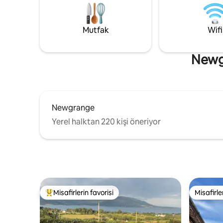
çıkarın. Y
akıllı HDTV dahil olmak üzere tüm Locke
merkezinde. Şehir 1 km. Pun
avantajları.
km Naas ya
Mutfak
Wifi
Outlets 1
dakika
Newgr
Newgrange
Yerel halktan 220 kişi öneriyor
Misafirlerin favorisi
Misafirle
Misafirlerin favorilerinden en beğenilenler arasında
Misafirle