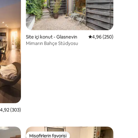
Site içi konut - Glasnevin
5 üzerinden ortalama 4
4,96 (250)
Mimarın Bahçe Stüdyosu
endirme
 üzerinden ortalama 4,92 puan, 303 değerlendirme
4,92 (303)
Misafirlerin favorisi