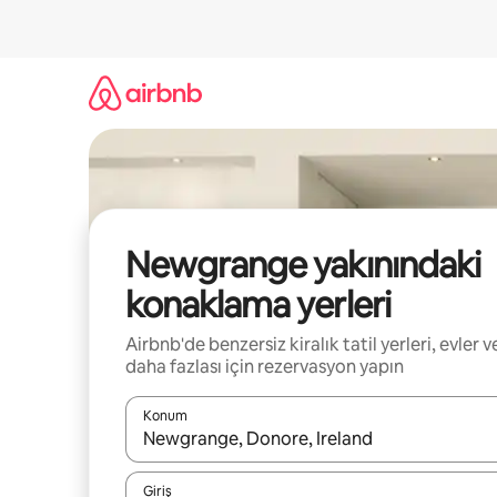
İçeriğe
atla
Newgrange yakınındaki
konaklama yerleri
Airbnb'de benzersiz kiralık tatil yerleri, evler v
daha fazlası için rezervasyon yapın
Konum
Sonuçlar kullanılabilir olduğunda yukarı ve aşağı 
Giriş