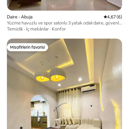
Daire - Abuja
5 üzerinden 
4,67 (6)
Yüzme havuzlu ve spor salonlu 3 yatak odalı daire, güvenli
ortam.
Temizlik
·
İç mekânlar
·
Konfor
Misafirlerin favorisi
Misafirlerin favorisi