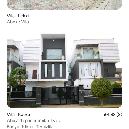
Villa - Lekki
Abeke Villa
Villa - Kaura
5 üzerinden 
4,88 (8)
Abuja'da panoramik lüks ev
Banyo
·
Klima
·
Temizlik