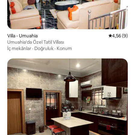
Villa - Umuahia
5 üzerinden 
4,56 (9)
Umuahia'da Özel Tatil Villası
İç mekânlar
·
Doğruluk
·
Konum