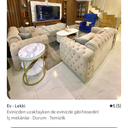
Ev - Lekki
5 üzerin
5 (5)
Evinizden uzaktayken de evinizde gibi hissedin!
İç mekânlar
·
Durum
·
Temizlik