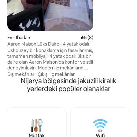
geniş odalarda raha
burayı aileler, gru
hem de modern bir
iş için seyahat eden
kaçamak hâline get
Ev - Ibadan
5 üzerinden ortalama 5 pu
5 (8)
Aaron Maison Lüks Daire - 4 yatak odalı
Üst düzey bir konaklama için tasarlanmış,
tamamen mobilyalı, 4 yatak odalı lüks bir
daire olan Aaron Maison'da konfor ve stili
deneyimleyin. Modern iç mekânların,
tam donanımlı bir mutfağın, hızlı
Dış mekânlar
·
Çıkış
·
İç mekânlar
kablosuz internet bağlantısının ve akıllı
Nijerya bölgesinde jakuzili kiralık
eğlencenin (Netflix ve DStv) keyfini
yerlerdeki popüler olanaklar
çıkarın. 7/24 güvenlik ve kolay kendi
kendine giriş, istek üzerine şef,
havalimanı karşılama ve Ibadan ile araç
kiralama hizmetleri ile güvenli bir
ortamda yüzme havuzunun yanında
dinlenin veya çardaklı dinlenme alanında
gevşeyin. Lüks, mahremiyet ve rahatlığın
mükemmel bir karışımı.
Mutfak
Wifi