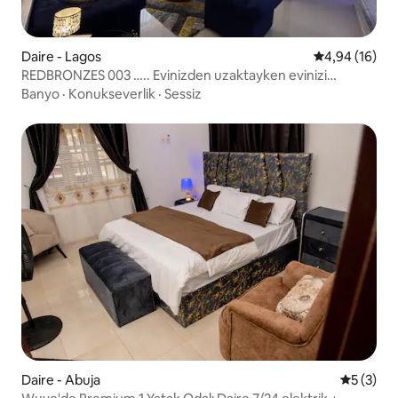
Daire - Lagos
5 üzerinden o
4,94 (16)
REDBRONZES 003 ….. Evinizden uzaktayken evinizi
deneyimleyin
Banyo
·
Konukseverlik
·
Sessiz
Daire - Abuja
5 üzerin
5 (3)