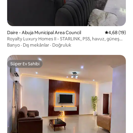
Daire - Abuja Municipal Area Council
5 üzerinden o
4,68 (19)
Royalty Luxury Homes II - STARLINK, PS5, havuz, güneş
enerjisi
Banyo
·
Dış mekânlar
·
Doğruluk
Süper Ev Sahibi
Süper Ev Sahibi