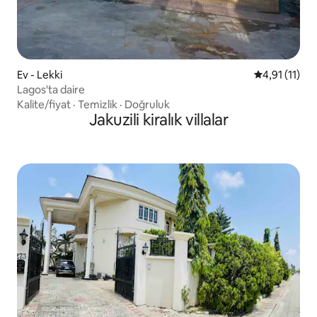
Ev - Lekki
5 üzerinden 
4,91 (11)
Lagos'ta daire
Kalite/fiyat
·
Temizlik
·
Doğruluk
Jakuzili kiralık villalar