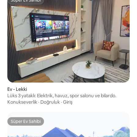
Süper Ev Sahibi
Süper Ev Sahibi
Ev - Lekki
Lüks 3 yataklı: Elektrik, havuz, spor salonu ve bilardo.
Konukseverlik
·
Doğruluk
·
Giriş
Süper Ev Sahibi
Süper Ev Sahibi