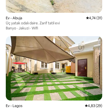
Ev - Abuja
5 üzerinden 
4,74 (31)
Üç yatak odalı daire. Zarif tatil evi
Banyo
·
Jakuzi
·
Wifi
Ev - Lagos
5 üzerinden o
4,83 (29)