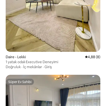
Daire - Lekki
5 üzerinden 
4,88 (8)
1 yatak odalı Executive Deneyimi
Doğruluk
·
İç mekânlar
·
Giriş
Süper Ev Sahibi
Süper Ev Sahibi