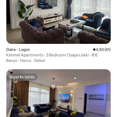
Daire - Lagos
5 üzerinden 
4,93 (41)
Kimmel Apartments - 3 Bedroom Osapa Lekki - B1E
Banyo
·
Havuz
·
Dekor
Süper Ev Sahibi
Süper Ev Sahibi