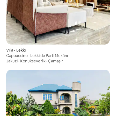
Villa - Lekki
Cappuccino I Lekki'de Parti Mekânı
Jakuzi
·
Konukseverlik
·
Çamaşır