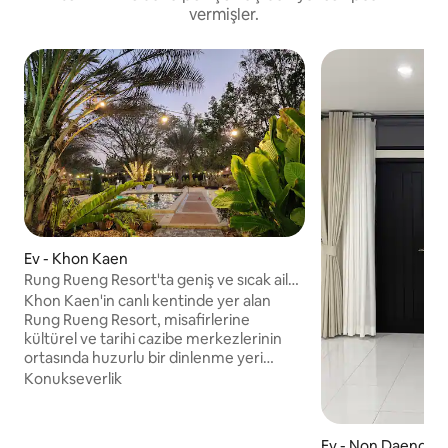
vermişler.
Ev - Khon Kaen
Rung Rueng Resort'ta geniş ve sıcak aile
odası
Khon Kaen'in canlı kentinde yer alan
Rung Rueng Resort, misafirlerine
kültürel ve tarihi cazibe merkezlerinin
ortasında huzurlu bir dinlenme yeri
sunuyor. Arabayla çok yakın mesafedeki
Konukseverlik
Phu Wiang Milli Parkı, tarih öncesi
dinozor fosilleri ve manzaralı yürüyüş
yollarıyla benzersiz bir macera sunuyor.
Ev - Non Daeng