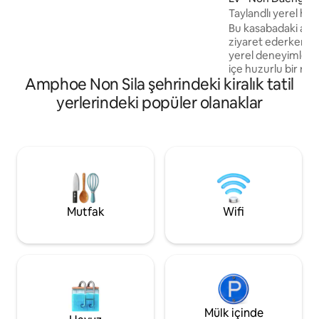
Tesisin ünlü Wat Nong Wang Tapınağı'na
Taylandlı yerel ha
yakınlığı, misafirlerin tepeden panoramik
Bu kasabadaki arkad
manzaralı, karmaşık bir şekilde
ziyaret ederken ve
tasarlanmış dokuz katmanlı yapıyı
yerel deneyimleri 
hayranlıkla izlemesini sağlar.
içe huzurlu bir rah
Amphoe Non Sila şehrindeki kiralık tatil
arabayla 40 dakika
arabayla 5 -10 dak
yerlerindeki popüler olanaklar
Mutfak
Wifi
Mülk içinde