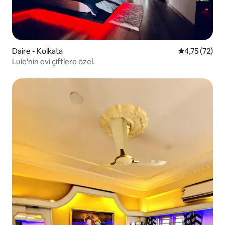
Daire - Kolkata
5 üzerinden 
4,75 (72)
Luie'nin evi çiftlere özel.