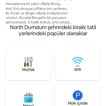
konaklamalar için t
Havaalanına en yakın villada Bong
Birati istasyonuna
havalarını hissedin.
Not: Evli olmayan çiftlere izin verilmez.
mesafesinde, Du
Bu ferah ve dingin villada endişelerinizi
Sealdah'ı trenle 10
unutun. Burada Bengal'in bir parçasını
Kalyani ve Belghar
göreceksiniz. 6 kişilik koltuk, orta sehpa,
dakika mesafededi
North Dumdum şehrindeki kiralık tatil
Bluetooth müzik çalar ve lavabo geçidine
sahip bir oturma odası vardır. Gazlı fırın,
yerlerindeki popüler olanaklar
mikrodalga fırın, ekmek kızartma
makinesi, mutfak eşyaları bulunan büyük
mutfak, Düdüklü tencere, buzdolabı ve
sandalyeli yemek masası. Jeneratörlü 1
tuvalet. İki klimalı, 2 çift kişilik yataklı,
gardıroplu, 2 yan sehpalı, TV'li ve ofis
sandalyesi ve masalı çalışma köşeli 2
yatak odası. (Yüksek hızlı kablosuz
Mutfak
Wifi
internet bağlantısı)
Mülk içinde
Havuz