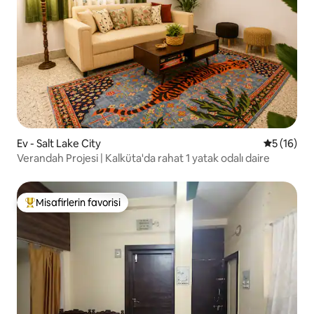
Ev - Salt Lake City
5 üzerind
5 (16)
Verandah Projesi | Kalküta'da rahat 1 yatak odalı daire
Misafirlerin favorisi
Misafirlerin favorilerinden en beğenilenler arasında