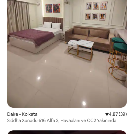
Daire - Kolkata
5 üzerinden o
4,87 (39)
Siddha Xanadu 616 Alfa 2, Havaalanı ve CC2 Yakınında