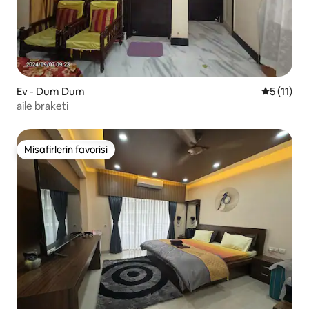
Ev - Dum Dum
5 üzerind
5 (11)
aile braketi
Misafirlerin favorisi
Misafirlerin favorisi