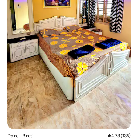
Daire - Birati
5 üzerinden o
4,73 (135)