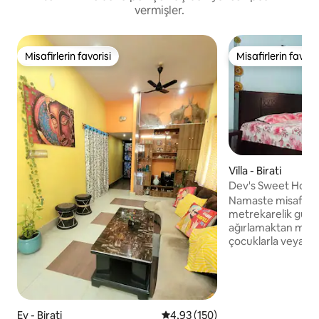
vermişler.
Misafirlerin favorisi
Misafirlerin favoris
Misafirlerin favorisi
Misafirlerin favoris
Villa - Birati
Dev's Sweet Home 
Grand Villa
Namaste misafirim,
metrekarelik güzel
ağırlamaktan memnu
çocuklarla veya ya
çiftler ve aileler için en iy
seyahat, ister aile t
dini tur, ister Kalkü
arkadaşlarla buluş
olsun, ev konforlu 
Ev - Birati
5 üzerinden ortalama 4,93 puan
4,93 (150)