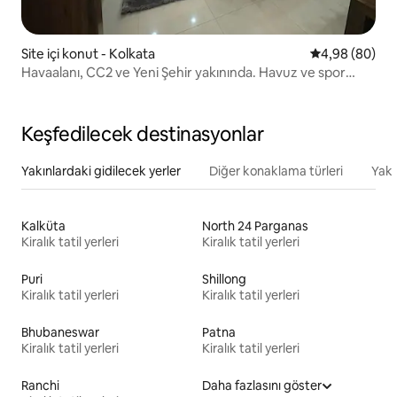
Site içi konut - Kolkata
5 üzerinden o
4,98 (80)
Havaalanı, CC2 ve Yeni Şehir yakınında. Havuz ve spor
salonu ile
Keşfedilecek destinasyonlar
Yakınlardaki gidilecek yerler
Diğer konaklama türleri
Yakı
Kalküta
North 24 Parganas
Kiralık tatil yerleri
Kiralık tatil yerleri
Puri
Shillong
Kiralık tatil yerleri
Kiralık tatil yerleri
Bhubaneswar
Patna
Kiralık tatil yerleri
Kiralık tatil yerleri
Ranchi
Daha fazlasını göster