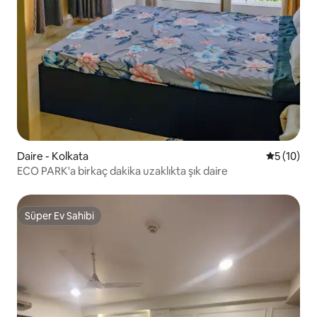
Daire - Kolkata
5 üzerind
5 (10)
ECO PARK'a birkaç dakika uzaklıkta şık daire
Süper Ev Sahibi
Süper Ev Sahibi