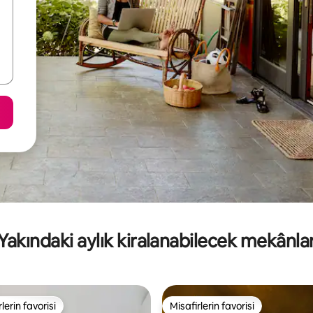
Yakındaki aylık kiralanabilecek mekânla
lerin favorisi
Misafirlerin favorisi
rin favorilerinden en beğenilenler arasında
Misafirlerin favorisi