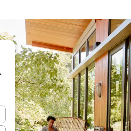
r
oklarıyla gezinin veya dokunarak ya da kaydırma hareketleriyle keşfedin