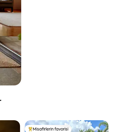
r
Misafirlerin favorisi
Misafirlerin favorilerinden en beğenilenler arasında