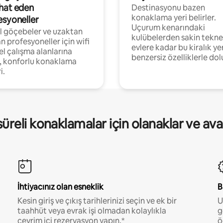
hat eden
Destinasyonu bazen
konaklama yeri belirler.
esyoneller
Uçurum kenarındaki
al göçebeler ve uzaktan
kulübelerden sakin tekne
an profesyoneller için wifi
evlere kadar bu kiralık ye
el çalışma alanlarına
benzersiz özelliklerle dol
, konforlu konaklama
i.
üreli konaklamalar için olanaklar ve ava
İhtiyacınız olan esneklik
B
Kesin giriş ve çıkış tarihlerinizi seçin ve ek bir
U
taahhüt veya evrak işi olmadan kolaylıkla
g
çevrim içi rezervasyon yapın.*
ö