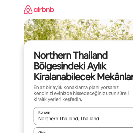
İçeriğe
atla
Northern Thailand
Bölgesindeki Aylık
Kiralanabilecek Mekânla
En az bir aylık konaklama planlıyorsanız
kendinizi evinizde hissedeceğiniz uzun süreli
kiralık yerleri keşfedin.
Konum
Sonuçlar kullanılabilir olduğunda yukarı ve aşağı 
Giriş