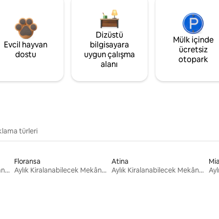
Dizüstü
Mülk içinde
Evcil hayvan
bilgisayara
ücretsiz
dostu
uygun çalışma
otopark
alanı
lama türleri
Floransa
Atina
Mi
Aylık Kiralanabilecek Mekânlar
Aylık Kiralanabilecek Mekânlar
Aylık Kiralanabilecek Mekânlar