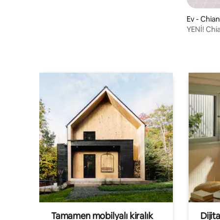
Ev - Chia
YENİ! Chi
2 yatak od
Tamamen mobilyalı kiralık
Dijit