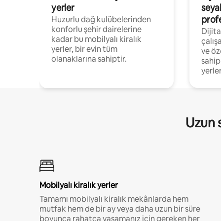
yerler
seya
prof
Huzurlu dağ kulübelerinden
konforlu şehir dairelerine
Dijit
kadar bu mobilyalı kiralık
çalış
yerler, bir evin tüm
ve öz
olanaklarına sahiptir.
sahip
yerler
Uzun s
Mobilyalı kiralık yerler
Tamamı mobilyalı kiralık mekânlarda hem
mutfak hem de bir ay veya daha uzun bir süre
boyunca rahatça yaşamanız için gereken her