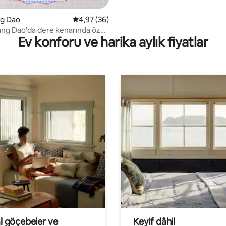
ng Dao
5 üzerinden ortalama 4,97 puan, 36 değerl
4,97 (36)
ang Dao'da dere kenarında özel
Ev konforu ve harika aylık fiyatlar
alı ev.
al göçebeler ve
Keyif dâhil