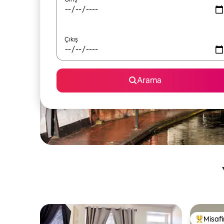
Çıkış
Arama
Misafir
Misafirle