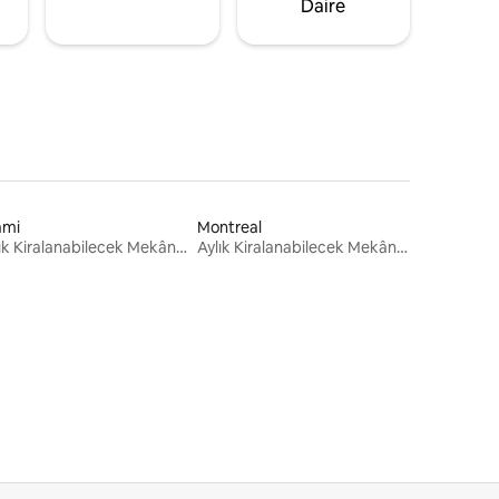
Daire
ami
Montreal
Aylık Kiralanabilecek Mekânlar
Aylık Kiralanabilecek Mekânlar