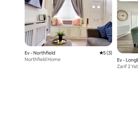
Ev - Northfield
5 üzerinden ortal
5 (3)
Northfield Home
Ev - Long
Zarif 2 Ya
Mağazalar