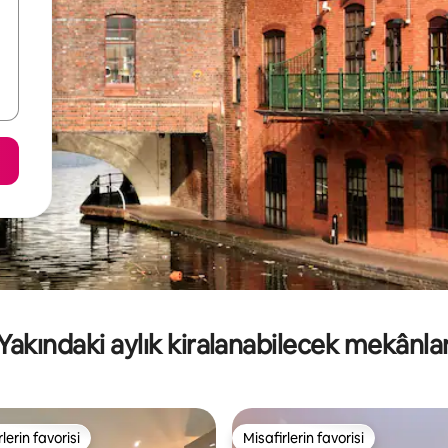
Yakındaki aylık kiralanabilecek mekânla
lerin favorisi
Misafirlerin favorisi
rin favorilerinden en beğenilenler arasında
Misafirlerin favorisi