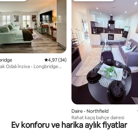
ama 5 puan, 3 değerlendirme
bridge
5 üzerinden ortalama 4,97 puan, 34 değerl
4,97 (34)
tak Odalı İnziva - Longbridge
ı, Demiryolu ve Tepeler
Daire - Northfield
Rahat kaçış bahçe dairesi
Ev konforu ve harika aylık fiyatlar