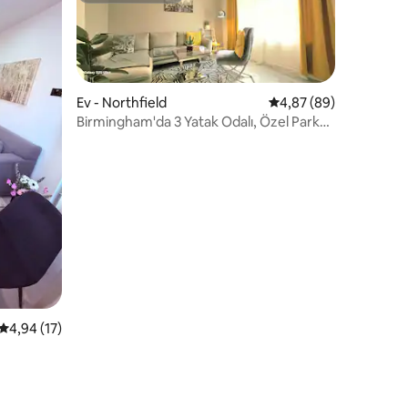
Ev - Northfield
5 üzerinden ortalama
4,87 (89)
Birmingham'da 3 Yatak Odalı, Özel Park
Yeri Olan, Çarpıcı Lüks Ev
endirme
5 üzerinden ortalama 4,94 puan, 17 değerlendirme
4,94 (17)