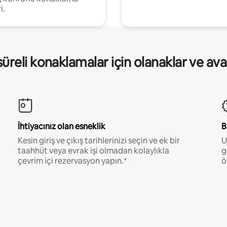
i.
üreli konaklamalar için olanaklar ve ava
İhtiyacınız olan esneklik
B
Kesin giriş ve çıkış tarihlerinizi seçin ve ek bir
U
taahhüt veya evrak işi olmadan kolaylıkla
g
çevrim içi rezervasyon yapın.*
ö