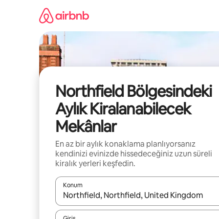
İçeriğe
atla
Northfield Bölgesindeki
Aylık Kiralanabilecek
Mekânlar
En az bir aylık konaklama planlıyorsanız
kendinizi evinizde hissedeceğiniz uzun süreli
kiralık yerleri keşfedin.
Konum
Sonuçlar kullanılabilir olduğunda yukarı ve aşağı 
Giriş