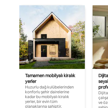
Tamamen mobilyalı kiralık
Dijit
yerler
seya
prof
Huzurlu dağ kulübelerinden
konforlu şehir dairelerine
Dijit
kadar bu mobilyalı kiralık
çalış
yerler, bir evin tüm
ve öz
olanaklarına sahiptir.
sahip