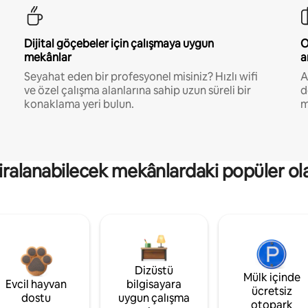
Dijital göçebeler için çalışmaya uygun
O
mekânlar
a
Seyahat eden bir profesyonel misiniz? Hızlı wifi
A
ve özel çalışma alanlarına sahip uzun süreli bir
d
konaklama yeri bulun.
m
kiralanabilecek mekânlardaki popüler ol
Dizüstü
Mülk içinde
Evcil hayvan
bilgisayara
ücretsiz
dostu
uygun çalışma
otopark