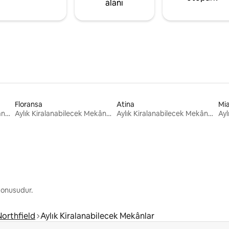
alanı
Floransa
Atina
Mi
Aylık Kiralanabilecek Mekânlar
Aylık Kiralanabilecek Mekânlar
Aylık Kiralanabilecek Mekânlar
 konusudur.
Northfield
Aylık Kiralanabilecek Mekânlar