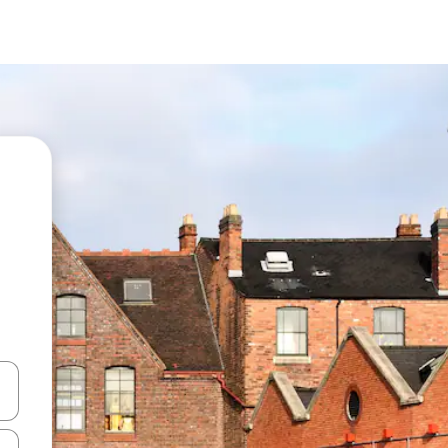
oklarıyla gezinin veya dokunarak ya da kaydırma hareketleriyle keşfedin