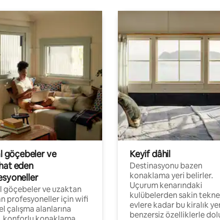
al göçebeler ve
Keyif dâhil
hat eden
Destinasyonu bazen
konaklama yeri belirler.
esyoneller
Uçurum kenarındaki
al göçebeler ve uzaktan
kulübelerden sakin tekne
an profesyoneller için wifi
evlere kadar bu kiralık ye
el çalışma alanlarına
benzersiz özelliklerle dol
, konforlu konaklama