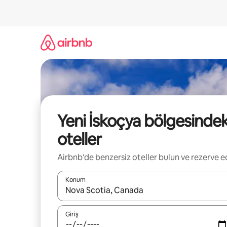
İçeriğe
atla
Yeni İskoçya bölgesindek
oteller
Airbnb'de benzersiz oteller bulun ve rezerve e
Konum
Sonuçlar kullanılabilir olduğunda yukarı ve aşağı 
Giriş