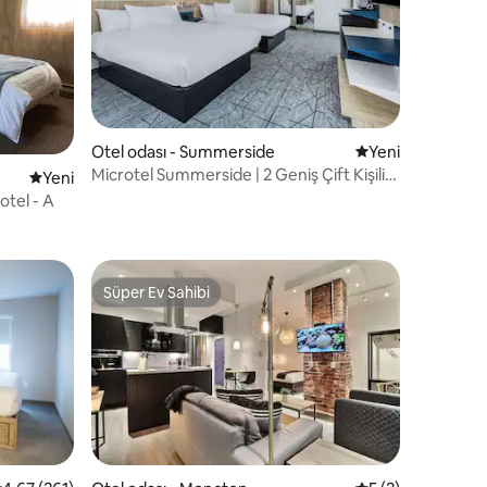
Otel odası - Summerside
Yeni konaklama y
Yeni
Microtel Summerside | 2 Geniş Çift Kişilik
endirme
Yeni konaklama yeri
Yeni
Yatak | Splash Park
otel - A
Süper Ev Sahibi
Süper Ev Sahibi