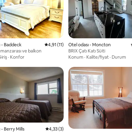
4,94 puan, 79 değerlendirme
ı - Baddeck
5 üzerinden ortalama 4,91 puan, 11 değerl
4,91 (11)
Otel odası - Moncton
l manzarası ve balkon
BRIX Çatı Katı Süiti
iriş
·
Konfor
Konum
·
Kalite/fiyat
·
Durum
 - Berry Mills
5 üzerinden ortalama 4,33 puan, 3 değerl
4,33 (3)
 4,63 puan, 8 değerlendirme