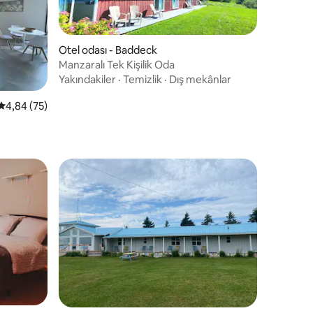
Otel odası - Baddeck
Manzaralı Tek Kişilik Oda
Yakındakiler
·
Temizlik
·
Dış mekânlar
endirme
5 üzerinden ortalama 4,84 puan, 75 değerlendirme
4,84 (75)
endirme