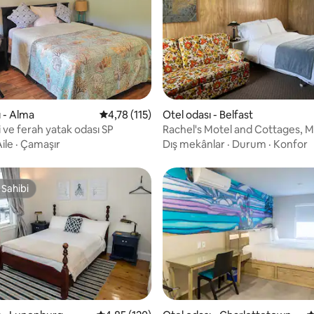
ri
ı - Alma
5 üzerinden ortalama 4,78 puan, 115 değerl
4,78 (115)
Otel odası - Belfast
 ve ferah yatak odası SP
Rachel's Motel and Cottages, M
ile
·
Çamaşır
Dış mekânlar
·
Durum
·
Konfor
 Sahibi
 Sahibi