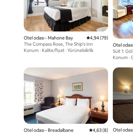
Otel odası - Mahone Bay
5 üzerinden ortalama 
4,94 (79)
The Compass Rose, The Ship's Inn
Otel odas
Konum
·
Kalite/fiyat
·
Yürünebilirlik
Süit 1: Gö
Konum
·
G
Otel odası
Otel odası - Breadalbane
5 üzerinden ortalama
4,63 (8)