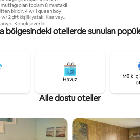
tarihi sıra evi çevreliyor.
 mutfağı olan toplam 8 müstakil
idir. 4 w/ 1 queen boy
2 çift kişilik yatak. Kısa veya
li konaklamalar için mükemmel.
Banyo
·
Konukseverlik
a bölgesindeki otellerde sunulan popül
 ye birkaç dakika mesafede,
h kasabasının kenarında, sessiz
Sylvan Vadisi'ne bakıyor. Sık
dilen ve çok seyahat edilen
eğerlendirmelerimiz, evlerinden
n hiç bu kadar rahat
ni söylüyor. Bizimle kalın
siz "Evergreen Inn"
Mülk iç
n keyfini çıkarın.
Havuz
o
Aile dostu oteller