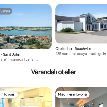
 Sahibi
 Sahibi
Otel odası - Roachville
235 numaralı odaya araçla gelin
 - Saint John
 4,83 puan, 6 değerlendirme
are'in yanında | Liman
 + kapalı havuz
Verandalı oteller
rin favorisi
Misafirlerin favorisi
rin favorisi
Misafirlerin favorisi