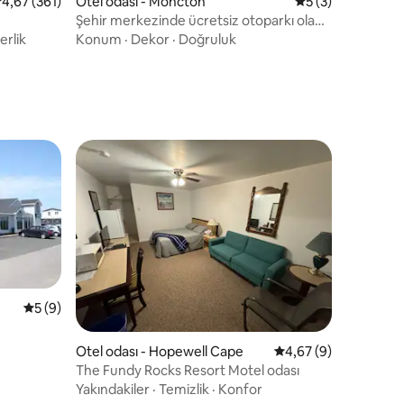
endirme
 üzerinden ortalama 4,67 puan, 361 değerlendirme
4,67 (361)
Otel odası - Moncton
5 üzerinden orta
5 (3)
Şehir merkezinde ücretsiz otoparkı olan
özel çatı katı süiti
rlik
Konum
·
Dekor
·
Doğruluk
5 üzerinden ortalama 5 puan, 9 değerlendirme
5 (9)
endirme
Otel odası - Hopewell Cape
5 üzerinden ortalam
4,67 (9)
The Fundy Rocks Resort Motel odası
Yakındakiler
·
Temizlik
·
Konfor