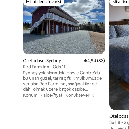
Misafirlerin favorisi
Misafirle
Misafirlerin favorisi
Misafirle
Otel odası - Sydney
5 üzerinden ortalama 
4,94 (83)
Red Farm Inn - Oda 11
Sydney yakınlarındaki Howie Centre'da
bulunan güzel, tarihi çiftlik mülkümüzde
yer alan Red Farm Inn, aşağıdakiler de
dâhil olmak üzere birçok cazibe
merkezimizin arasında bulunmaktadır: -
Konum
·
Kalite/fiyat
·
Konukseverlik
Canlı müzik - The Red Farm Fresh yemek
kamyonu (bölgedeki en iyi kahveyi sunar)
- Seralar - Tavuklar, keçiler ve daha
Otel odası
fazlası! Oda 11, iki çift kişilik yataklı bir üst
kat odasıdır (sadece merdivenle
Süit 8 - 2 ç
erişilebilir). Seyahatinizin ve hem
yataklı/b
Bu, hepsi 