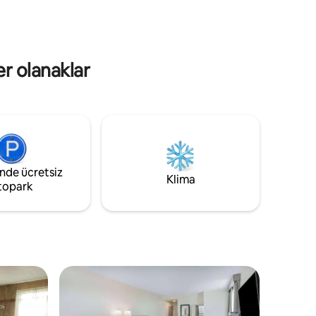
erişim. Ortak sauna + mutfak 2. katta yer
alıyor.
er olanaklar
inde ücretsiz
Klima
topark