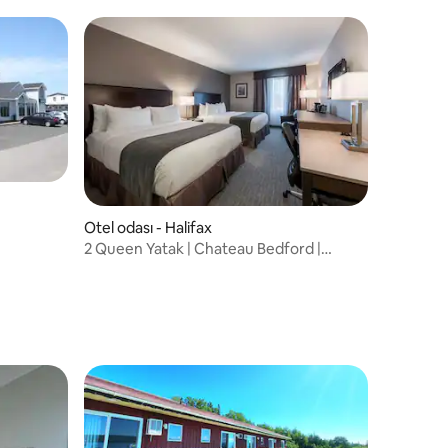
Otel odası - Halifax
2 Queen Yatak | Chateau Bedford |
Ücretsiz Kahvaltı