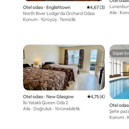
Otel odas
Lunenburg
Otel odası - Englishtown
5 üzerinden ortalama
4,67 (3)
Aile
·
Kon
North River Lodge'da Orchard Odası
Konum
·
Yürüyüş
·
Temizlik
Süper Ev
Süper Ev
Otel odası - New Glasgow
5 üzerinden ortalama
4,75 (4)
İki Yataklı Queen Oda 2
Otel odası
Aile
·
Doğruluk
·
Yürünebilirlik
Şehir paza
içinde y
Konum
·
K