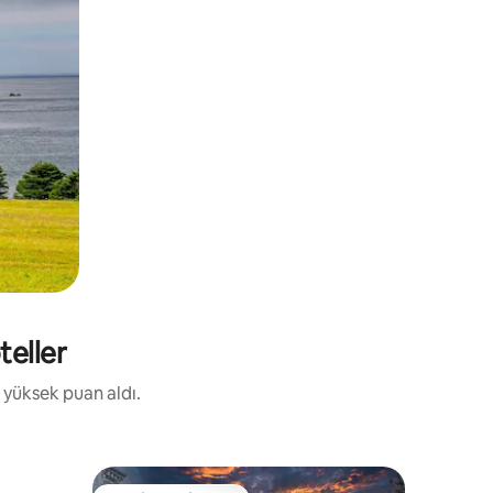
teller
 yüksek puan aldı.
Otel odas