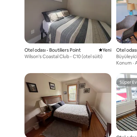
Otel odası - Boutiliers Point
Yeni konaklama ye
Yeni
Otel odas
Wilson's Coastal Club - C10 (otel süiti)
Büyüleyici
Konum
·
A
Süper Ev
Süper Ev