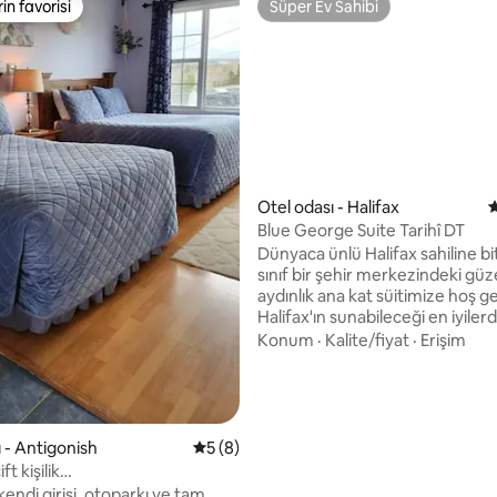
rin favorisi
Süper Ev Sahibi
rin favorisi
Süper Ev Sahibi
Otel odası - Halifax
5
Blue George Suite Tarihî DT
4,94 puan, 83 değerlendirme
Dünyaca ünlü Halifax sahiline biti
sınıf bir şehir merkezindeki güz
aydınlık ana kat süitimize hoş ge
Halifax'ın sunabileceği en iyiler
bazılarına sadece birkaç dakik
Konum
·
Kalite/fiyat
·
Erişim
mesafesinde olan bu aydınlık v
süitin tuğla işçiliğinin, yüksek ta
ve zevkli bir şekilde dekore edi
alanlarının keyfini çıkarın. Restoranlar,
manzaralı maceralar, su kenarı
 - Antigonish
5 üzerinden ortalama 5 puan, 8 değerl
5 (8)
yürüyüş yolu ve akla gelebilec
ift kişilik
olanaklar bu muhteşem kent si
anyolu/mutfaklı stüdyo
kendi girişi, otoparkı ve tam