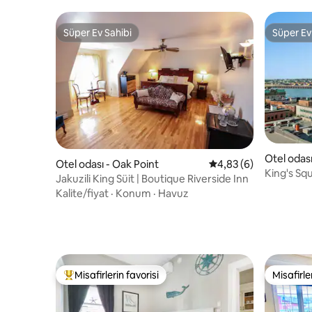
Süper Ev Sahibi
Süper Ev
Süper Ev Sahibi
Süper Ev
Otel odası
Otel odası - Oak Point
5 üzerinden ortalama
4,83 (6)
King's Squ
Jakuzili King Süit | Boutique Riverside Inn
manzarası
Kalite/fiyat
·
Konum
·
Havuz
Misafirlerin favorisi
Misafirle
Misafirlerin favorilerinden en beğenilenler arasında
Misafirle