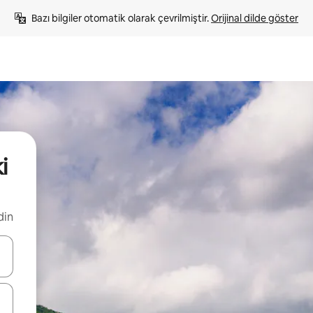
Bazı bilgiler otomatik olarak çevrilmiştir. 
Orijinal dilde göster
i
din
oklarıyla gezinin veya dokunarak ya da kaydırma hareketleriyle keşfedin