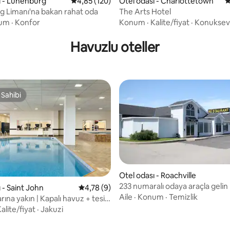
ı - Lunenburg
5 üzerinden ortalama 4,85 puan, 120 değerl
4,85 (120)
Otel odası - Charlottetown
5
 Limanı'na bakan rahat oda
The Arts Hotel
 4,67 puan, 3 değerlendirme
um
·
Konfor
Konum
·
Kalite/fiyat
·
Konukseve
Havuzlu oteller
 Sahibi
 Sahibi
 4,75 puan, 4 değerlendirme
Otel odası - Roachville
233 numaralı odaya araçla gelin
 - Saint John
5 üzerinden ortalama 4,78 puan, 9 değerl
4,78 (9)
Aile
·
Konum
·
Temizlik
rına yakın | Kapalı havuz + tesis
emek
alite/fiyat
·
Jakuzi