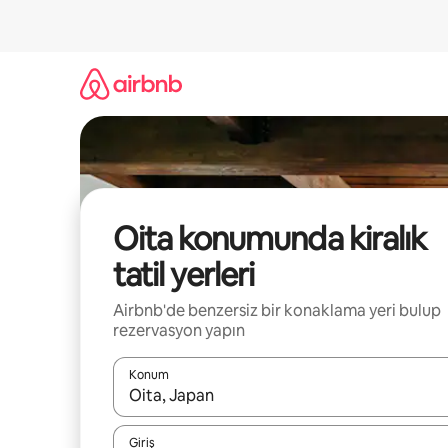
İçeriğe
atla
Oita konumunda kiralık
tatil yerleri
Airbnb'de benzersiz bir konaklama yeri bulup
rezervasyon yapın
Konum
Sonuçlar kullanılabilir olduğunda yukarı ve aşağı 
Giriş