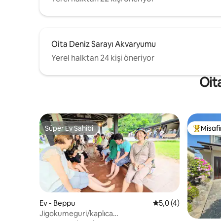
hazırlıyoruz (şampanya ve bira).
vardır ve 
İçmekten çekinmeyin. ★ Su sunucusu,
konumdad
Masa, 6 sandalye, 1 çocuk sandalyesi,
pişirmenin
buzdolabı (dondurucu işlevli), mikrodalga
kalabalık
fırın, elektrikli su ısıtıcısı, pirinç ocağı, IH
Oita Deniz Sarayı Akvaryumu
yoktur, bö
pişirme ısıtıcısı (3 gözlü), bıçak, spatula,
rahatlayab
Yerel halktan 24 kişi öneriyor
kepçe, mutfak makası, pirinç kepçesi, 2
konaklama
tencere, 2 tava, kase, deterjan, sünger,
çıkarabile
Oita
mutfak kağıdı, pirinç kasesi, büyük/küçük
yeri.Ayrıc
tabaklar, bardaklar, kupalar, şarap
bulunmakt
kadehleri, yemek çubukları, kaşıklar,
kaplıcaları
çatallar, çocuk sofra takımları *Hijyen
nedeniyle baharat vermiyoruz.
Anlayışınız için teşekkür ederiz.
Süper Ev Sahibi
Misafir
Süper Ev Sahibi
Misafirle
[Diğer/olanaklar] ・Kaplıca mevcut ・
Kablosuz internet bağlantısı mevcuttur
・Klima mevcut ・Çamaşır makinesi ・
Elektrik süpürgesi ・Saç kurutma
makinesi ・Futon kurutma makinesi ・
Ütü ・giyinme masası ・Şampuan, saç
kremi, vücut sabunu ・Ücretsiz diş fırçası
・Ücretsiz kiralık yüz havlusu ・Ücretsiz
Ev - Beppu
5 üzerinden ortalam
5,0 (4)
kiralık banyo havlusu *Giriş/çıkış saatleri
Jigokumeguri/kaplıca
Giriş kaydı: 15:00~ Çıkış kaydı: 10:00~