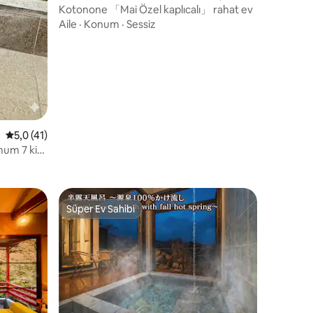
Kotonone 「Mai Özel kaplıcalı」 rahat ev
endirme
Aile
·
Konum
·
Sessiz
5 üzerinden ortalama 5,0 puan, 41 değerlendirme
5,0 (41)
mum 7 kişi
izmi için
Süper Ev Sahibi
Süper Ev Sahibi