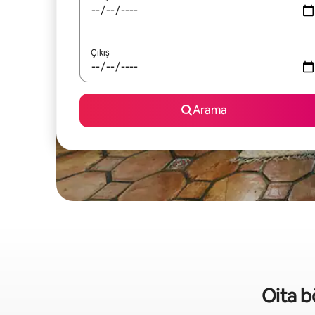
Çıkış
Arama
Oita bö