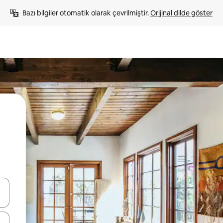
Bazı bilgiler otomatik olarak çevrilmiştir. 
Orijinal dilde göster
oklarıyla gezinin veya dokunarak ya da kaydırma hareketleriyle keşfedin