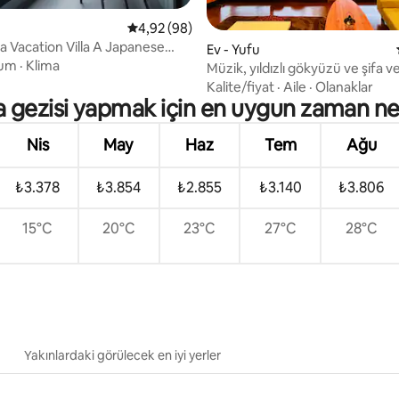
5 üzerinden ortalama 4,92 puan, 98 değerl
4,92 (98)
 Vacation Villa A Japanese
4,87 puan, 52 değerlendirme
Ev - Yufu
ouse
um
·
Klima
Müzik, yıldızlı gökyüzü ve şifa ver
alan
Kalite/fiyat
·
Aile
·
Olanaklar
a gezisi yapmak için en uygun zaman ne
Nis
May
Haz
Tem
Ağu
₺3.378
₺3.854
₺2.855
₺3.140
₺3.806
15°C
20°C
23°C
27°C
28°C
Yakınlardaki görülecek en iyi yerler