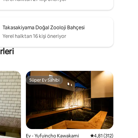
ı) 20
 dakika,
ra Gözlem
 10
em buharı
Takasakiyama Doğal Zooloji Bahçesi
 kum
Yerel halktan 16 kişi öneriyor
hava
, Yuyado
rleri
Süper Ev Sahibi
eğenilenler arasında
Süper Ev Sahibi
Ev - Yufuincho Kawakami
5 üzerinden ortalama 
4,81 (312)