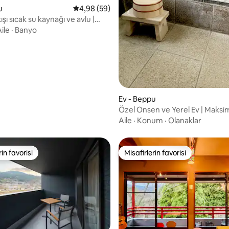
u
5 üzerinden ortalama 4,98 puan, 59 değerl
4,98 (59)
şı sıcak su kaynağı ve avlu |
ı Villa | Bekyu İstasyonu
ile
·
Banyo
 | Ücretsiz otopark | MOKURAN
Ev - Beppu
Özel Onsen ve Yerel Ev | Maksi
| 2 ücretsiz park yeri | Beppu tur
Aile
·
Konum
·
Olanaklar
uygun
rin favorisi
Misafirlerin favorisi
rin favorisi
Misafirlerin favorisi