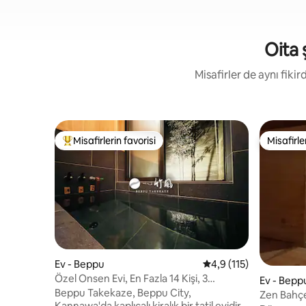
Oita 
Misafirler de aynı fik
Misafirlerin favorisi
Misafirle
Misafirlerin favorilerinden en beğenilenler arasında
Misafirle
Ev - Beppu
5 üzerinden ortalama 
4,9 (115)
Özel Onsen Evi, En Fazla 14 Kişi, 3
Ev - Bepp
Otopark
Beppu Takekaze, Beppu City,
Zen Bahçe
Kannawa'da kaplıcalı kiralık bir tatil evidir.