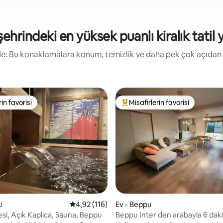
şehrindeki en yüksek puanlı kiralık tatil y
irde: Bu konaklamalara konum, temizlik ve daha pek çok açıdan
rin favorisi
Misafirlerin favorisi
rin favorisi
Misafirlerin favorilerinden en b
4,9 puan, 115 değerlendirme
u
5 üzerinden ortalama 4,92 puan, 116 değerl
4,92 (116)
Ev - Beppu
si, Açık Kaplıca, Sauna, Beppu
Beppu Inter'den arabayla 6 daki