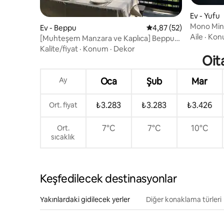
Ev - Yufu
Mono Mina
Ev - Beppu
5 üzerinden ortalama 
4,87 (52)
modern h
Aile
·
Kon
[Muhteşem Manzara ve Kaplıca] Beppu
Körfezi Manzarası | Doğrudan Kaynaktan
Kalite/fiyat
·
Konum
·
Dekor
Beslenen Yarı Açık Kaya Banyosu | Kişiye
Oit
Özel Sessiz Konaklama | Maksimum 10
Kişi | 2 Araç için Ücretsiz Otopark
Ay
Oca
Şub
Mar
₺3.283
₺3.283
₺3.426
Ort. fiyat
7°C
7°C
10°C
Ort.
sıcaklık
Keşfedilecek destinasyonlar
Yakınlardaki gidilecek yerler
Diğer konaklama türleri