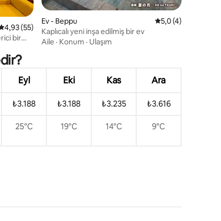
endirme
Ev - Beppu
5 üzerinden ortala
5,0 (4)
5 üzerinden ortalama 4,93 puan, 55 değerlendirme
4,93 (55)
Kaplıcalı yeni inşa edilmiş bir ev
ici bir
Aile
·
Konum
·
Ulaşım
dir?
Eyl
Eki
Kas
Ara
₺3.188
₺3.188
₺3.235
₺3.616
25°C
19°C
14°C
9°C