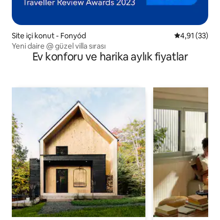
Site içi konut - Fonyód
5 üzerinden 
4,91 (33)
Yeni daire @ güzel villa sırası
Ev konforu ve harika aylık fiyatlar