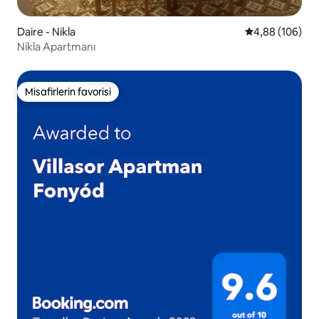
Daire - Nikla
5 üzerinden or
4,88 (106)
Nikla Apartmanı
Misafirlerin favorisi
Misafirlerin favorisi