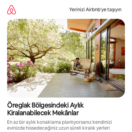
İçeriğe
atla
Yerinizi Airbnb'ye taşıyın
Öreglak Bölgesindeki Aylık
Kiralanabilecek Mekânlar
En az bir aylık konaklama planlıyorsanız kendinizi
evinizde hissedeceğiniz uzun süreli kiralık yerleri