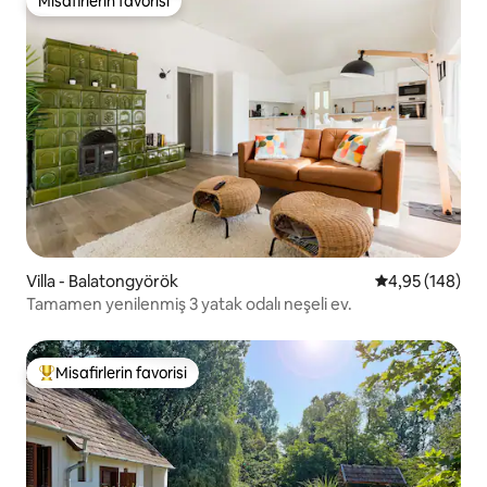
Misafirlerin favorisi
Misafirlerin favorisi
Villa - Balatongyörök
5 üzerinden or
4,95 (148)
Tamamen yenilenmiş 3 yatak odalı neşeli ev.
Misafirlerin favorisi
Misafirlerin favorilerinden en beğenilenler arasında