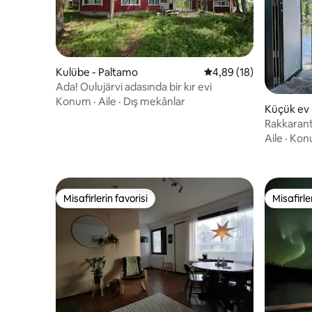
Kulübe - Paltamo
5 üzerinden ortalama 
4,89 (18)
Ada! Oulujärvi adasında bir kır evi
Konum
·
Aile
·
Dış mekânlar
Küçük ev 
Rakkarant
Aile
·
Kon
Misafirlerin favorisi
Misafirle
Misafirlerin favorisi
Misafirle