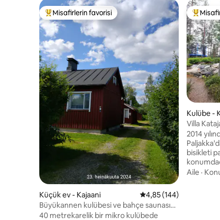
Misafirlerin favorisi
Misafir
Misafirlerin favorilerinden en beğenilenler arasında
Misafirle
Kulübe - K
Villa Kataj
2014 yılı
Paljakka'd
bisikleti p
konumdadır
yer almak
Aile
·
Kon
genişliğin
size hem 
Küçük ev - Kajaani
5 üzerinden ortalama 4
4,85 (144)
doğanın h
Büyükannen kulübesi ve bahçe saunası
sunuyor. Bahçede odun deposu, ateş
konforu
40 metrekarelik bir mikro kulübede
çukuru ve