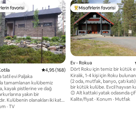
lerin favorisi
Misafirlerin favorisi
rin favorilerinden en beğenilenler arasında
Misafirlerin favorilerinden en b
Ev - Rokua
Dört Roku için temiz bir kütük e
otila
5 üzerinden ortalama 4,95 puan, 168 değerl
4,95 (168)
kulübe
Kiralık, 1-4 kişi için Roku bulunan
a tatil evi Paljaka
(2 oda, mutfak, banyo, çatı katı)
nda tamamlanan kulübemiz
bir kütük kulübe. Evcil hayvan ka
a, kayak pistlerine ve dağ
😊 Alt kattaki yatak odasında çift 
arkurlarına yakın bir
yatak ve yatak odasında iki çatı 
Kalite/fiyat
·
Konum
·
Mutfak
. Kulübenin olanakları iki katta
bulunmaktadır. Bahçede kamp a
tadır. Tüm kulübenin
um
·
TV
atmosferik bir kulübe ve yaklaş
de olan cam korkuluklu teras,
metrekarelik köpek çiti bulunm
kış hem de yaz aylarında
,85 puan, 144 değerlendirme
Tam donanımlı mutfak. Wifi yok
uzurunu hissetme fırsatı
Soğutmalı hava ısı pompası. Kulübenin
kapısından çıkınca muhteşem
 çok şey var. Nisan ayından