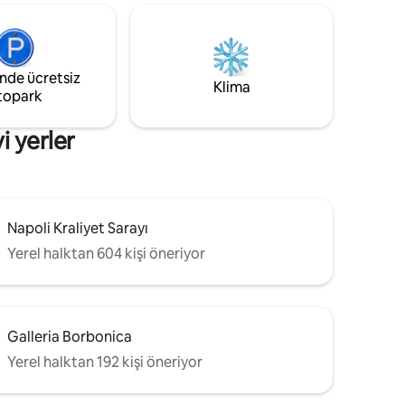
hemen yakınında ve Castel Sant'Elmo ve
mek için
Certosa di San Martino gibi ünlü turistik
enmiş iç
yerlere 10 dakikalık yürüme mesafesinde
 modern
bulunmaktadır.
rihi bir
inde ücretsiz
nın
Klima
topark
i yerler
Napoli Kraliyet Sarayı
Yerel halktan 604 kişi öneriyor
Galleria Borbonica
Yerel halktan 192 kişi öneriyor