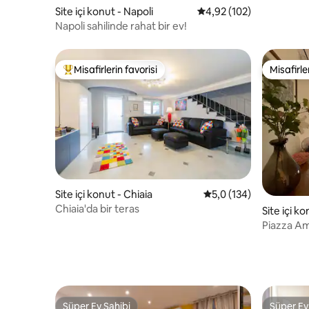
Site içi konut - Napoli
5 üzerinden ortalama 4
4,92 (102)
Napoli sahilinde rahat bir ev!
Misafirlerin favorisi
Misafirle
Misafirlerin favorilerinden en beğenilenler arasında
Misafirle
Site içi konut - Chiaia
5 üzerinden ortalama 
5,0 (134)
Chiaia'da bir teras
Site içi ko
Piazza Am
güzel bir 
Süper Ev Sahibi
Süper Ev