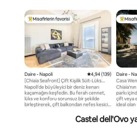
Misafirlerin favorisi
Misafir
Misafirlerin favorilerinden en beğenilenler arasında
Misafirle
Daire - Napoli
5 üzerinden ortalama 4
4,94 (139)
Daire - Na
[Chiaia Seafront] Çift Kişilik Süit-Lüks
Casa Wen
Tasarım
Chiaia
Napoli'de büyüleyici bir deniz kenarı
Chiaia'nın
kaçamağını keşfedin. Bu ferah cennet,
parkı için
lüks ve konforu sorunsuz bir şekilde
çift veya e
birleştirerek, çift balkondan nefes kesici
ideal ola
deniz ve Castel manzaraları sunuyor.
nadiren bi
Napoli'nin zengin kültürünü
araya geti
Castel dell'Ovo ya
deneyimleyin, yakındaki trattorias'ta
yeşillik v
yerel mutfağın tadını çıkarın ve aileler
yürüme me
veya çiftler için mükemmel olan iki geniş
Plebiscito,