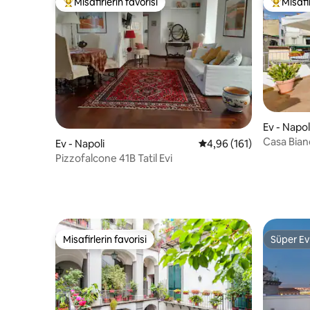
Misafirlerin favorisi
Misafir
Misafirlerin favorilerinden en beğenilenler arasında
Misafirle
Ev - Napol
Casa Bian
Ev - Napoli
5 üzerinden ortalama 4
4,96 (161)
Pizzofalcone 41B Tatil Evi
Misafirlerin favorisi
Süper Ev
Misafirlerin favorisi
Süper Ev