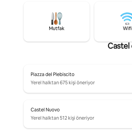
süitin rahatlığının keyfini çıkarın. İster
Teatro Sa
romantik bir kaçamak ister aile macerası
Chiaia me
arıyor olun, mekânımız tüm ihtiyaçlarınızı
sayesinde
karşılar. Napoli'nin kalbinde konaklamanızı
adalara ve
gerçekten unutulmaz kılın.
kolaydır.
Mutfak
Wifi
Castel 
Piazza del Plebiscito
Yerel halktan 675 kişi öneriyor
Castel Nuovo
Yerel halktan 512 kişi öneriyor