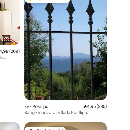
eğenilenler arasında
Misafirlerin favorilerinden en beğenilenler arasında
endirme
 üzerinden ortalama 4,98 puan, 209 değerlendirme
4,98 (209)
Ev - Posillipo
5 üzerinden ortalama 
4,95 (285)
Bahçe manzaralı villada Posillipo.