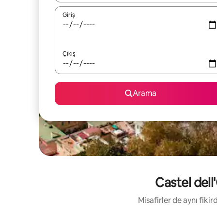
Giriş
Çıkış
Arama
Castel dell
Misafirler de aynı fik