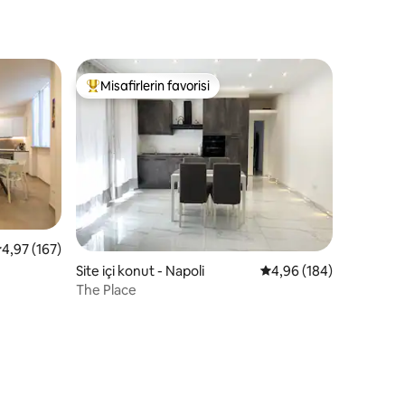
Misafirlerin favorisi
eğenilenler arasında
Misafirlerin favorilerinden en beğenilenler arasında
 üzerinden ortalama 4,97 puan, 167 değerlendirme
4,97 (167)
endirme
Site içi konut - Napoli
5 üzerinden ortalama 
4,96 (184)
The Place