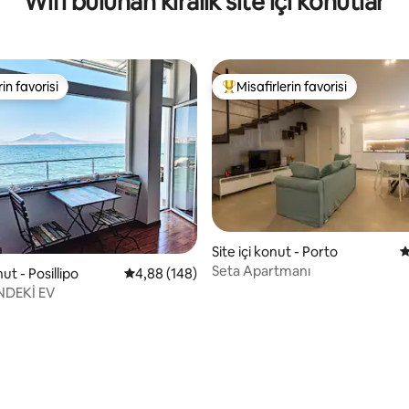
Wifi bulunan kiralık site içi konutlar
rin favorisi
Misafirlerin favorisi
rin favorisi
Misafirlerin favorilerinden en b
Site içi konut - Porto
5
Seta Apartmanı
nut - Posillipo
5 üzerinden ortalama 4,88 puan, 148 değerl
4,88 (148)
NDEKİ EV