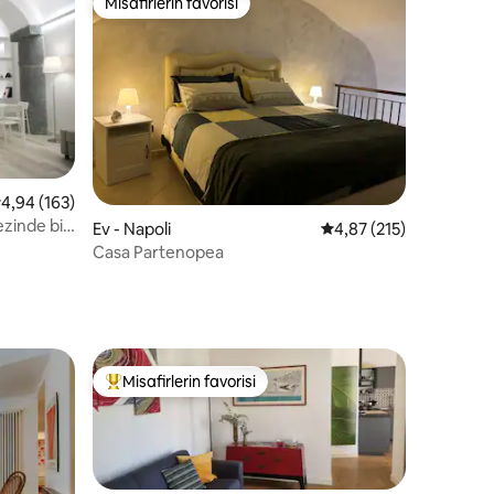
Misafirlerin favorisi
eğenilenler arasında
Misafirlerin favorisi
endirme
 üzerinden ortalama 4,94 puan, 163 değerlendirme
4,94 (163)
zinde bir
Ev - Napoli
5 üzerinden ortalama 
4,87 (215)
Casa Partenopea
Misafirlerin favorisi
Misafirlerin favorilerinden en beğenilenler arasında