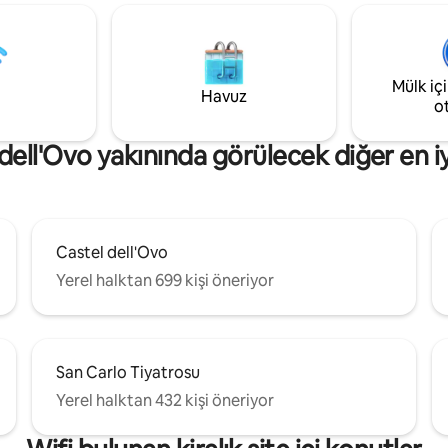
n Carlo ve liman bulunmaktadır.
bu otel, şehrin göbeğini keşfet
trosu, füniküler ve asansör
mükemmel bir merkezdir. Yenil
 tarihi merkeze, Vomero'ya,
mekanları, klima, ısıtma, TV ve
 arkeolojik alanlara gitmek
konfor için ortak mutfağı olan ta
Mülk iç
binada benzersiz bir konaklama
Havuz
o
keyfini çıkarın.
dell'Ovo yakınında görülecek diğer en iy
Castel dell'Ovo
Yerel halktan 699 kişi öneriyor
San Carlo Tiyatrosu
Yerel halktan 432 kişi öneriyor