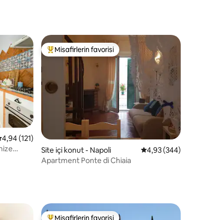
Misafirlerin favorisi
eğenilenler arasında
Misafirlerin favorilerinden en beğenilenler arasında
 üzerinden ortalama 4,94 puan, 121 değerlendirme
4,94 (121)
nize
endirme
Site içi konut - Napoli
5 üzerinden ortalama 4
4,93 (344)
Apartment Ponte di Chiaia
Misafirlerin favorisi