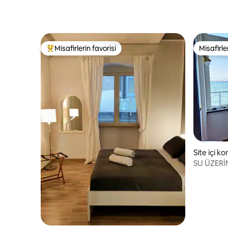
Misafirlerin favorisi
Misafirle
Misafirlerin favorilerinden en beğenilenler arasında
Misafirle
Site içi ko
SU ÜZERİ