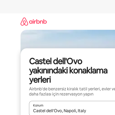
İçeriğe
atla
Castel dell'Ovo
yakınındaki konaklama
yerleri
Airbnb'de benzersiz kiralık tatil yerleri, evler v
daha fazlası için rezervasyon yapın
Konum
Sonuçlar kullanılabilir olduğunda yukarı ve aşağı 