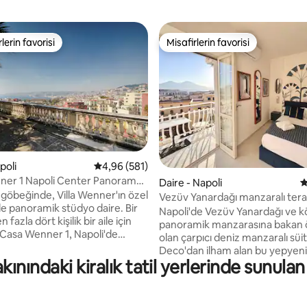
lerin favorisi
Misafirlerin favorisi
rin favorilerinden en beğenilenler arasında
Misafirlerin favorisi
,94 puan, 139 değerlendirme
poli
5 üzerinden ortalama 4,96 puan, 581 değerl
4,96 (581)
ner 1 Napoli Center Panorama
Daire - Napoli
5
 göbeğinde, Villa Wenner'ın özel
Vezüv Yanardağı manzaralı tera
de panoramik stüdyo daire. Bir
deniz manzaralı Art Deco süit
Napoli'de Vezüv Yanardağı ve k
n fazla dört kişilik bir aile için
panoramik manzarasına bakan ö
n Casa Wenner 1, Napoli'de
olan çarpıcı deniz manzaralı süit
r arada bulunan özellikleri bir
Deco'dan ilham alan bu yepyen
riyor: merkezi konum, sessizlik,
kınındaki kiralık tatil yerlerinde sunula
doğal ışık ve hem iç hem de dı
e körfez manzarası. Birkaç dakika
yemek yeme alanına sahiptir. Sa
safesinde Piazza del
şeridinden sadece 300 metre ve
 sahil, Via Chiaia, Via Toledo,
Sarayı'ndan 500 metre uzaklıkta