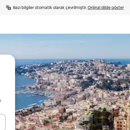
Bazı bilgiler otomatik olarak çevrilmiştir. 
Orijinal dilde göster
e
oklarıyla gezinin veya dokunarak ya da kaydırma hareketleriyle keşfedin