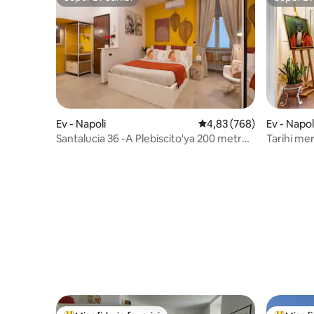
Süper Ev Sahibi
Süper Ev
Ev - Napoli
5 üzerinden ortalama 4
4,83 (768)
Ev - Napol
Santalucia 36 -A Plebiscito'ya 200 metre,
Tarihi me
asansörlü