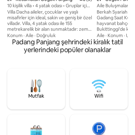
10 kişilik villa • 4 yatak odası • Gruplar için
Aile Buluşmaları iç
mükemmel
Yer
Villa Dacha aileler, çocuklar ve yaşlı
Berkah Syariah Bu
misafirler için ideal, sakin ve geniş bir özel
Gadang Saat Kules
villadır. Villa, 4 yatak odası ile 155
hayvanat bahçesi
metrekarelik bir alan sunmaktadır: zemin
Bukittinggi'de ko
katta 3 yatak odası ve üst katta 1 yatak
Bu tatil evi Hatta S
Konum
·
Aile
·
Doğruluk
Aile
·
Konum
·
Ula
odası bulunmaktadır, bu da merdivensiz
Padang Panjang şehrindeki kiralık tatil
mesafededir. Evde 3 yatak odası, 2 banyo
kolay erişimi tercih eden misafirler için
ve buzdolabı, maji
yerlerindeki popüler olanaklar
özellikle konforludur. Geniş bir oturma
çamaşır makinesi,
odası, tam donanımlı mutfak, 2 tuvalet, 3
takımları ile tam d
duş ve bir küvet rahat bir konaklama
bulunmaktadır. Bu 
sağlar. Klima, ücretsiz kablosuz internet
ücretsizdir. Berkah Syariah Homestay
bağlantısı, Netflix'li akıllı TV'nin keyfini
şehir merkezine 5
çıkarın. Sessiz bir sokakta yer alıyor. Şehir
Kelurga için hararet
merkezine arabayla 5-7 dakika.
Konum konutta
Mutfak
Wifi